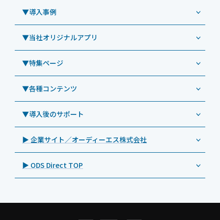
Windowsタブレット TW2A-N9LTA
CRMシステム「カイゼンコール」
▼導入事例
Windowsタブレット TW2A-N9LT
ODS（オーディーエス）
リペアサービス
Windowsタブレット TW2A-E9LT
LG（エルジー）
▼当社オリジナルアプリ
教育機関向けiPad修理パック
導入事例（業務用タブレット、デジタルサイネージほか）
Androidタブレット TA2C-NF8
ViewSonic（ビューソニック）
社内ヘルプデスク代行サービス
事例：業務用タブレット端末
▼特集ページ
Androidタブレット TA2C-NF8BL
PHILIPS（フィリップス）
業務効率化アプリ「NFCオプティマイザー」
教育機関向けiPad管理運用パック
事例：業務用サイネージ・プロジェクター
Androidタブレット TA2C-CS8
DynaScan（ダイナスキャン）
サポート支援アプリ「ログ送信アプリ」
▼各種コンテンツ
教育機関向けICT支援ソリューション
事例：業務用オーディオ・その他AV機器
業務用タブレット
Androidタブレット TA2C-CS8BL
SAMSUNG（サムスン）
MDMアプリ「Tablet Control」
教育機関向けネットワーク機器導入保守
事例：サービス
>特長1：USB Type-Aポート
▼導入後のサポート
Androidタブレット TA2C-DR94G
Goodview（グッドビュー）
特集記事
キッティング
>特長2：microHDMIポート
Androidタブレット TA2C-DR9
Cloudpoint（クラウドポイント）
製品カタログ
▶ 企業サイト／オーディーエス株式会社
自治体向けDXソリューションサービス
>特長3：AC常時給電タイプ
オーディーエスPCカスタマーセンター
Androidタブレット TA2C-M8AC
BenQ（ベンキュー）
プレスリリース
法人向けデバイス買取サービス
>飲食向けタブレット
▶ ODS Direct TOP
Androidタブレット TA2C-M8
Magconn（マグコン）
製品写真
法人向けiPad修理＆デバイス買取サービス
>ホテル向けタブレット
PTJ-MCシリーズ、PDS-MC
LUTRON（ルートロン）
Commercial Audio: Product page(English)
>サイネージ利用タブレット
タブレット周辺機器
BIAMP ／ Apart Audio（バイアンプ）
>バッテリーレスタブレット
デジタルサイネージ
SpeakerCraft（スピーカークラフト）