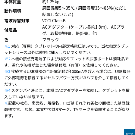
本体質量
約1.25kg
周囲温度5～35℃ / 周囲湿度35～85%(ただし
動作環境
結露しないこと)
電波障害対策
VCCI ClassB
ACアダプター(ケーブル長約1.8m)、ACプラ
付属品
グ、取扱説明書、保証書、他
色
ブラック
※1
対応（専用）タブレットの内部定格電圧は5Vです。当社指定タブレ
ットシリーズ以外は絶対に挿入しないでください。
※2
本機の接点充電端子および対応タブレットの拡張ポートは消耗品で
す。劣化や破損が生じた場合は修理（有償）を依頼してください。
※3
接続するUSB機器の合計電流値が1000mAを超える場合は、USB機器
に外部電源を接続するかセルフパワー方式USBハブを介して接続してく
ださい。
※4
スタンバイ時とは、本機にACアダプターを接続し、タブレットを挿
入していない状態です。
※
記載の社名、商品名、規格名、ロゴはそれぞれ各社の商標または登録
商標です。 なお、本文中ではRマーク、TMマークを省略することがあり
ます。