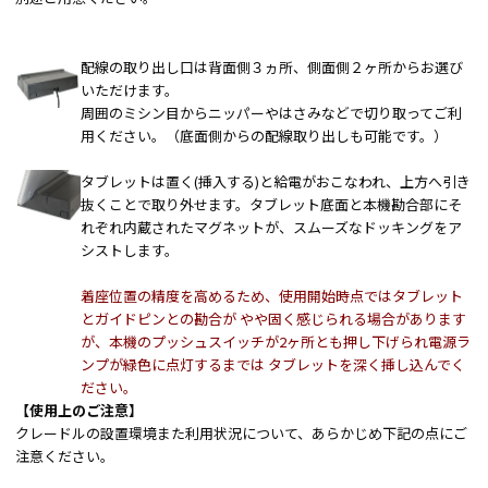
配線の取り出し口は背面側３ヵ所、側面側２ヶ所からお選び
いただけます。
周囲のミシン目からニッパーやはさみなどで切り取ってご利
用ください。（底面側からの配線取り出しも可能です。）
タブレットは置く(挿入する)と給電がおこなわれ、上方へ引き
抜くことで取り外せます。タブレット底面と本機勘合部にそ
れぞれ内蔵されたマグネットが、スムーズなドッキングをア
シストします。
着座位置の精度を高めるため、使用開始時点ではタブレット
とガイドピンとの勘合が やや固く感じられる場合があります
が、本機のプッシュスイッチが2ヶ所とも押し下げられ電源ラ
ンプが緑色に点灯するまでは タブレットを深く挿し込んでく
ださい。
【使用上のご注意】
クレードルの設置環境また利用状況について、あらかじめ下記の点にご
注意ください。