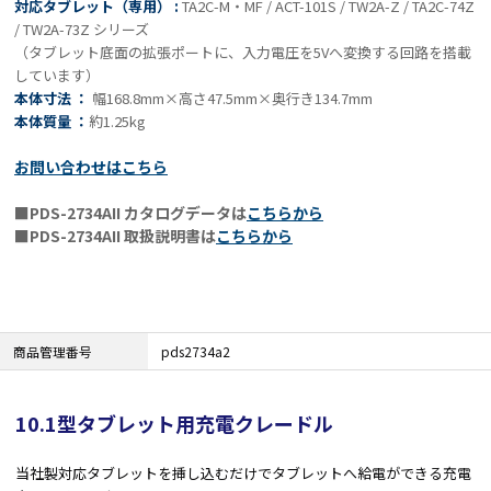
対応タブレット（専用） :
TA2C-M・MF / ACT-101S / TW2A-Z / TA2C-74Z
/ TW2A-73Z シリーズ
（タブレット底面の拡張ポートに、入力電圧を5Vへ変換する回路を搭載
しています）
本体寸法 ：
幅168.8mm×高さ47.5mm×奥行き134.7mm
本体質量 ：
約1.25kg
お問い合わせはこちら
■PDS-2734AII カタログデータは
こちらから
■PDS-2734AII 取扱説明書は
こちらから
商品管理番号
pds2734a2
10.1型タブレット用充電クレードル
当社製対応タブレットを挿し込むだけでタブレットへ給電ができる充電