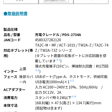
●取扱説明書
製品仕様
品名 / 型番
充電クレードル / PDS-2734A
JANコード
4580327282120
TA2C-M・MF / ACT-101S / TW2A-Z / TA2C-74
対応タブレット(専
Z / TW2A-73Z シリーズ
用)
(タブレット底面の拡張ポートに対応回路を搭
※1
載しています
)
接点充電端子(10ピン、挿抜耐久回数：約2万回
上面
※2
インター
)
フェース
後部カバ
USBポート(Type-A、ホストモード、供給可能
※3
ー内
USB電流1000mA)×1
入力 AC100～240V±10%、50Hz/60Hz /
ACアダプター
出力 DC12V、2A
※4
消費電力
スタンバイ時 0.1W以下
168.8(幅) × 47.5(高さ) × 134.7(奥行)mm
本体寸法
(突起物は含まず)