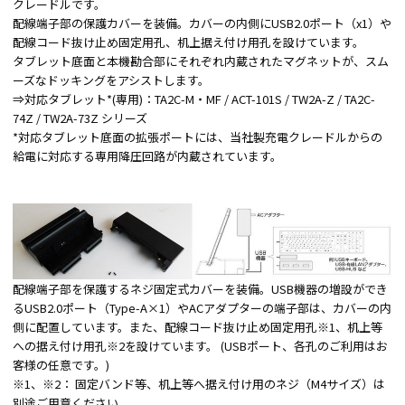
クレードルです。
配線端子部の保護カバーを装備。カバーの内側にUSB2.0ポート（x1）や
配線コード抜け止め固定用孔、机上据え付け用孔を設けています。
タブレット底面と本機勘合部にそれぞれ内蔵されたマグネットが、スム
ーズなドッキングをアシストします。
⇒対応タブレット*(専用)：TA2C-M・MF / ACT-101S / TW2A-Z / TA2C-
74Z / TW2A-73Z シリーズ
*対応タブレット底面の拡張ポートには、当社製充電クレードルからの
給電に対応する専用降圧回路が内蔵されています。
配線端子部を保護するネジ固定式カバーを装備。USB機器の増設ができ
るUSB2.0ポート（Type-A×1）やACアダプターの端子部は、カバーの内
側に配置しています。また、配線コード抜け止め固定用孔※1、机上等
への据え付け用孔※2を設けています。 (USBポート、各孔のご利用はお
客様の任意です。)
※1、※2： 固定バンド等、机上等へ据え付け用のネジ（M4サイズ）は
別途ご用意ください。