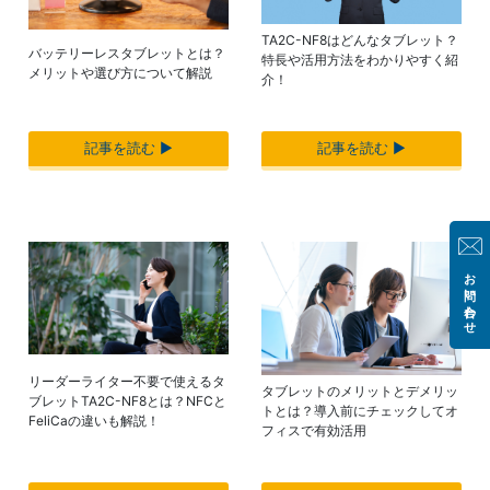
TA2C-NF8はどんなタブレット？
バッテリーレスタブレットとは？
特長や活用方法をわかりやすく紹
メリットや選び方について解説
介！
記事を読む ▶︎
記事を読む ▶︎
お問い合わせ
リーダーライター不要で使えるタ
タブレットのメリットとデメリッ
ブレットTA2C-NF8とは？NFCと
トとは？導入前にチェックしてオ
FeliCaの違いも解説！
フィスで有効活用