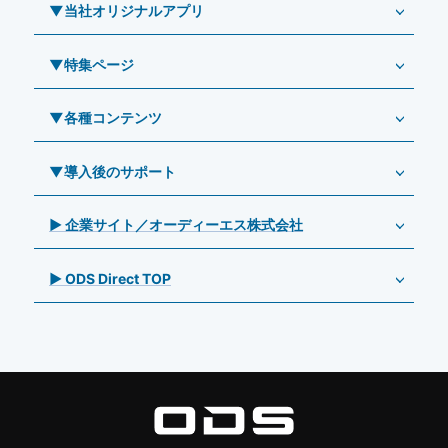
Windowsタブレット TW2A-E9LT
LG（エルジー）
▼当社オリジナルアプリ
教育機関向けiPad修理パック
導入事例（業務用タブレット、デジタルサイネージほか）
Androidタブレット TA2C-NF8
ViewSonic（ビューソニック）
社内ヘルプデスク代行サービス
事例：業務用タブレット端末
▼特集ページ
Androidタブレット TA2C-NF8BL
PHILIPS（フィリップス）
業務効率化アプリ「NFCオプティマイザー」
教育機関向けiPad管理運用パック
事例：業務用サイネージ・プロジェクター
Androidタブレット TA2C-CS8
DynaScan（ダイナスキャン）
サポート支援アプリ「ログ送信アプリ」
▼各種コンテンツ
教育機関向けICT支援ソリューション
事例：業務用オーディオ・その他AV機器
業務用タブレット
Androidタブレット TA2C-CS8BL
SAMSUNG（サムスン）
MDMアプリ「Tablet Control」
教育機関向けネットワーク機器導入保守
事例：サービス
>特長1：USB Type-Aポート
▼導入後のサポート
Androidタブレット TA2C-DR94G
Goodview（グッドビュー）
特集記事
キッティング
>特長2：microHDMIポート
Androidタブレット TA2C-DR9
Cloudpoint（クラウドポイント）
製品カタログ
▶ 企業サイト／オーディーエス株式会社
自治体向けDXソリューションサービス
>特長3：AC常時給電タイプ
Androidタブレット TA2C-M8AC
オーディーエスPCカスタマーセンター
BenQ（ベンキュー）
プレスリリース
法人向けデバイス買取サービス
>飲食向けタブレット
Androidタブレット TA2C-M8
▶ ODS Direct TOP
Magconn（マグコン）
製品写真
法人向けiPad修理＆デバイス買取サービス
>ホテル向けタブレット
PTJ-MCシリーズ、PDS-MC
LUTRON（ルートロン）
Commercial Audio: Product page(English)
>サイネージ利用タブレット
タブレット周辺機器
BIAMP ／ Apart Audio（バイアンプ）
>バッテリーレスタブレット
デジタルサイネージ
SpeakerCraft（スピーカークラフト）
>NFCタブレット
デジタルホワイトボード／電子黒板
AIM（エイム）
>TA2C-NF8シリーズ紹介
プロジェクター