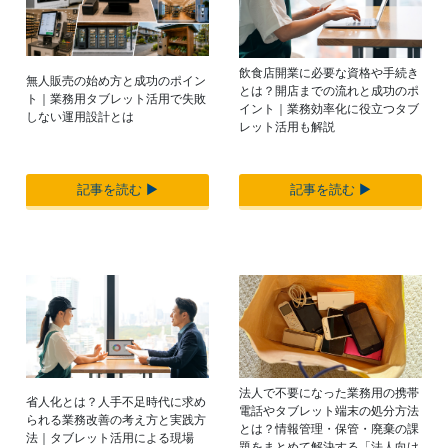
飲食店開業に必要な資格や手続き
無人販売の始め方と成功のポイン
とは？開店までの流れと成功のポ
ト｜業務用タブレット活用で失敗
イント｜業務効率化に役立つタブ
しない運用設計とは
レット活用も解説
記事を読む ▶︎
記事を読む ▶︎
法人で不要になった業務用の携帯
省人化とは？人手不足時代に求め
電話やタブレット端末の処分方法
られる業務改善の考え方と実践方
とは？情報管理・保管・廃棄の課
法｜タブレット活用による現場
題をまとめて解決する「法人向け