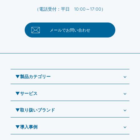
（電話受付：平日 10:00～17:00）
メールで
お問い合わせ
▼製品カテゴリー
▼サービス
業務用タブレット
Windowsタブレット TW2A-NF9LTA
▼取り扱いブランド
コールセンター
Windowsタブレット TW2A-N9LTA
CRMシステム「カイゼンコール」
▼導入事例
Windowsタブレット TW2A-N9LT
ODS（オーディーエス）
リペアサービス