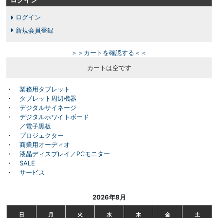
ログイン
新規会員登録
＞＞カートを確認する＜＜
カートは空です
・
業務用タブレット
・
タブレット周辺機器
・
デジタルサイネージ
・
デジタルホワイトボード
／電子黒板
・
プロジェクター
・
商業用オーディオ
・
液晶ディスプレイ／PCモニター
・
SALE
・
サービス
2026年8月
日
月
火
水
木
金
土