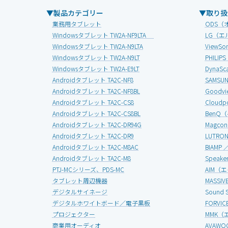
▼製品カテゴリー
▼取り扱
業務用タブレット
ODS（
Windowsタブレット TW2A-NF9LTA
LG（エ
Windowsタブレット TW2A-N9LTA
View
Windowsタブレット TW2A-N9LT
PHIL
Windowsタブレット TW2A-E9LT
Dyna
Androidタブレット TA2C-NF8
SAMS
Androidタブレット TA2C-NF8BL
Good
Androidタブレット TA2C-CS8
Clou
Androidタブレット TA2C-CS8BL
BenQ
Androidタブレット TA2C-DR94G
Magc
Androidタブレット TA2C-DR9
LUTR
Androidタブレット TA2C-M8AC
BIAMP
Androidタブレット TA2C-M8
Speak
PTJ-MCシリーズ、PDS-MC
AIM（
タブレット周辺機器
MASS
デジタルサイネージ
Soun
デジタルホワイトボード／電子黒板
FORV
プロジェクター
MMK（
商業用オーディオ
AVAW