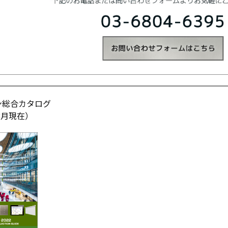
タブレッ
ーク
ト純正オ
機器
プション
導入
業務効率
保守
化アプリ
キッ
「NFCオ
ティ
プティマ
ング
イザー」
自治
サポート
体向
支援アプ
け
ン総合カタログ
リ「ログ
DX
年8月現在）
送信アプ
ソリ
リ」
ュー
MDMアプ
ショ
リ
ンサ
「Tablet
ービ
Control」
ス
デジタル
法人
サイネー
向け
ジ
デバ
デジタル
イス