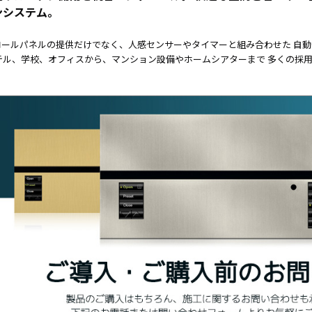
CS8BL
向け
ンシステム。
Android
iPad
タブレッ
管理
ロールパネルの提供だけでなく、人感センサーやタイマーと組み合わせた 自
ト TA2C-
運用
テル、学校、オフィスから、マンション設備やホームシアターまで 多くの採
DR94G
パッ
Android
ク
タブレッ
教育
ト TA2C-
機関
DR9
向け
Android
ICT
タブレッ
支援
ト TA2C-
ソリ
M8AC
ュー
Android
ショ
タブレッ
ン
ト TA2C-
教育
M8
機関
PTJ-MCシ
向け
リーズ、
ネッ
PDS-MC
トワ