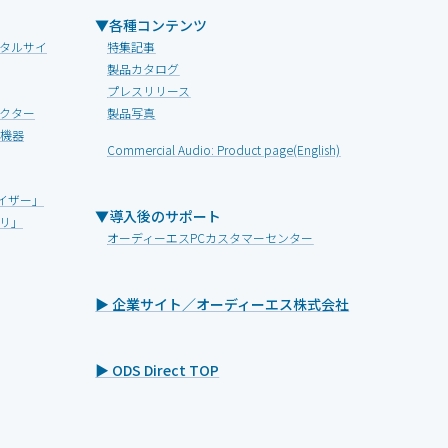
▼各種コンテンツ
タルサイ
特集記事
製品カタログ
プレスリリース
クター
製品写真
V機器
Commercial Audio: Product page(English)
イザー」
▼導入後のサポート
リ」
オーディーエスPCカスタマーセンター
▶ 企業サイト／オーディーエス株式会社
▶ ODS Direct TOP