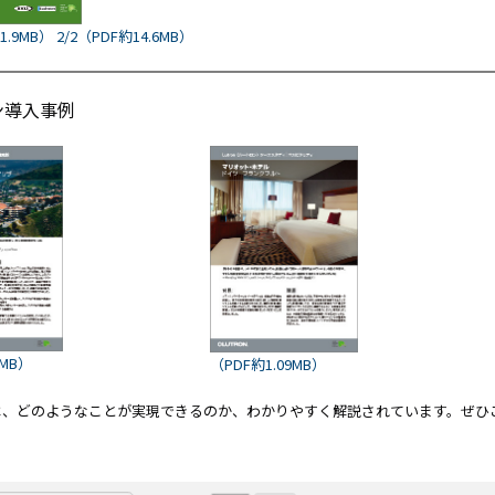
ホワイト
買取
1.9MB）
2/2（PDF約14.6MB）
ボード／
サー
電子黒板
ビス
プロジェ
法人
ン導入事例
クター
向け
商業用オ
iPad
ーディオ
修理
液晶ディ
＆デ
スプレイ
バイ
／PCモニ
ス買
ター
取サ
業務用タ
ービ
ブレッ
ス
ト・デジ
タルサイ
製品
3MB）
（PDF約1.09MB）
ネージ
カタ
SALE
ログ
は、どのようなことが実現できるのか、わかりやすく解説されています。ぜひ
一覧