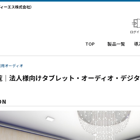
ディーエス株式会社）
ログイ
TOP
製品一覧
導
業務用タ
導
ブレット
コー
務
業用オーディオ
Windows
ルセ
ト
覧｜法人様向けタブレット・オーディオ・デジタ
タブレッ
ンタ
サ
ト TW2A-
ー
か
】
NF9LTA
CRM
事
Windows
シス
タ
ON
タブレッ
テム
末
ト TW2A-
「カ
事
N9LTA
イゼ
サ
Windows
ンコ
プ
タブレッ
ー
ー
ト TW2A-
ル」
事