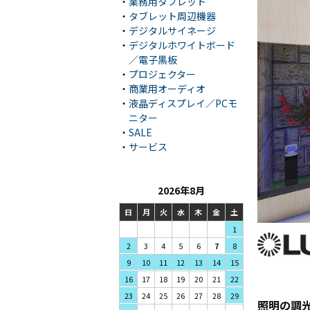
・
業務用タブレット
・
タブレット周辺機器
・
デジタルサイネージ
・
デジタルホワイトボード
／電子黒板
・
プロジェクター
・
商業用オーディオ
・
液晶ディスプレイ／PCモ
ニター
・
SALE
・
サービス
2026年8月
日
月
火
水
木
金
土
1
3
4
5
2
6
7
8
10
11
12
9
13
14
15
17
18
19
16
20
21
22
24
25
26
23
27
28
29
照明の調光