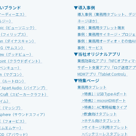
いブランド
▼導入事例
オーディーエス）
導入事例（業務用タブレット、デジ
ルジー）
ネージほか）
Sonic（ビューソニック）
事例：業務用タブレット端末
IPS（フィリップス）
事例：業務用サイネージ・プロジェ
Scan（ダイナスキャン）
事例：業務用オーディオ・その他A
UNG（サムスン）
事例：サービス
▼当社オリジナルアプリ
view（グッドビュー）
業務効率化アプリ「NFCオプティマ
dpoint（クラウドポイント）
サポート支援アプリ「ログ送信アプ
（ベンキュー）
MDMアプリ「Tablet Control」
onn（マグコン）
▼特集ページ
ON（ルートロン）
業務用タブレット
 ／ Apart Audio（バイアンプ）
>特長1：USB Type-Aポート
erCraft（スピーカークラフト）
>特長2：microHDMIポート
エイム）
>特長3：AC常時給電タイプ
IVE（マッシブ）
>飲食向けタブレット
d Sphere（サウンドスフィア）
>ホテル向けタブレット
ICE（フォービス）
>サイネージ利用タブレット
エムエムケー）
>バッテリーレスタブレット
OOD（アバウッド）