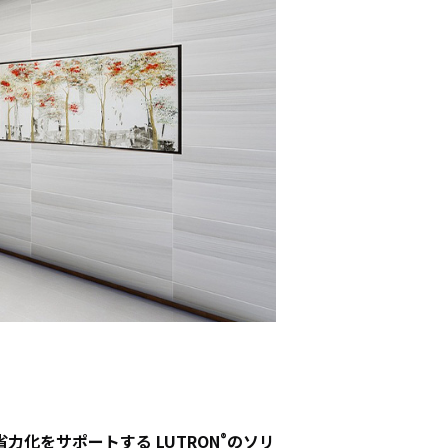
ーディオ・
他AV機
例：サービ
®
化をサポートする LUTRON
のソリ