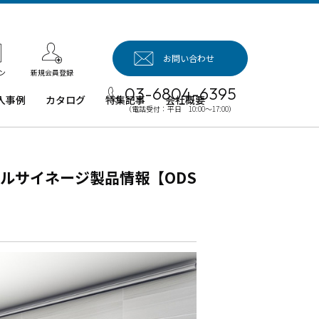
お問い合わせ
新規会員登録
ン
03-6804-6395
入事例
カタログ
特集記事
会社概要
（電話受付：平日 10:00～17:00）
入事例（業
用タブレッ
、デジタル
ルサイネージ製品情報【ODS
イネージほ
）
例：業務用
ブレット端
例：業務用
イネージ・
ロジェクタ
例：業務用