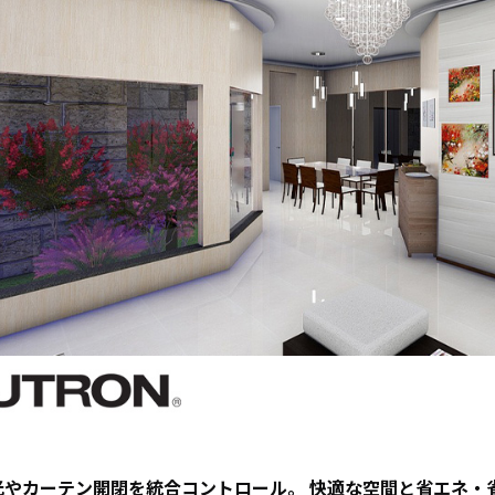
N9LT
リペ
オ
Windows
アサ
その
タブレッ
ービ
器
ト TW2A-
ス
事
E9LT
教育
ス
Android
機関
タブレッ
向け
ト TA2C-
iPad
NF8
修理
Android
パッ
タブレッ
ク
ト TA2C-
社内
NF8BL
ヘル
Android
プデ
タブレッ
スク
ト TA2C-
代行
CS8
サー
Android
ビス
タブレッ
教育
ト TA2C-
機関
やカーテン開閉を統合コントロール。 快適な空間と省エネ・省力