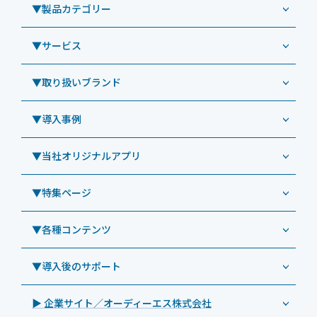
▼製品カテゴリー
▼サービス
業務用タブレット
Windowsタブレット TW2A-NF9LTA
▼取り扱いブランド
コールセンター
Windowsタブレット TW2A-N9LTA
CRMシステム「カイゼンコール」
▼導入事例
Windowsタブレット TW2A-N9LT
ODS（オーディーエス）
リペアサービス
Windowsタブレット TW2A-E9LT
LG（エルジー）
▼当社オリジナルアプリ
教育機関向けiPad修理パック
導入事例（業務用タブレット、デジタルサイネージほか）
Androidタブレット TA2C-NF8
ViewSonic（ビューソニック）
社内ヘルプデスク代行サービス
事例：業務用タブレット端末
▼特集ページ
Androidタブレット TA2C-NF8BL
PHILIPS（フィリップス）
業務効率化アプリ「NFCオプティマイザー」
教育機関向けiPad管理運用パック
事例：業務用サイネージ・プロジェクター
Androidタブレット TA2C-CS8
DynaScan（ダイナスキャン）
サポート支援アプリ「ログ送信アプリ」
▼各種コンテンツ
教育機関向けICT支援ソリューション
事例：業務用オーディオ・その他AV機器
業務用タブレット
Androidタブレット TA2C-CS8BL
SAMSUNG（サムスン）
MDMアプリ「Tablet Control」
教育機関向けネットワーク機器導入保守
事例：サービス
>特長1：USB Type-Aポート
▼導入後のサポート
Androidタブレット TA2C-DR94G
Goodview（グッドビュー）
特集記事
キッティング
>特長2：microHDMIポート
Androidタブレット TA2C-DR9
Cloudpoint（クラウドポイント）
製品カタログ
▶ 企業サイト／オーディーエス株式会社
自治体向けDXソリューションサービス
>特長3：AC常時給電タイプ
オーディーエスPCカスタマーセンター