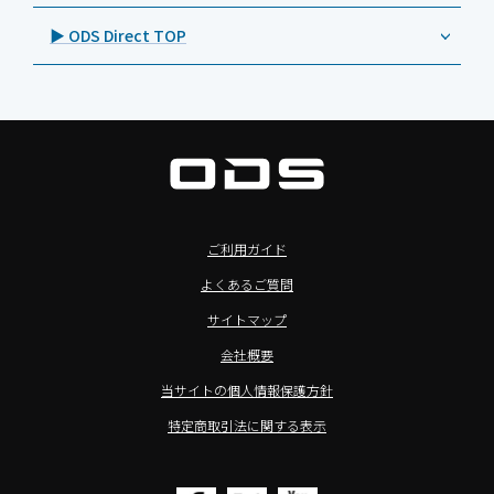
Androidタブレット TA2C-M8AC
BenQ（ベンキュー）
プレスリリース
法人向けデバイス買取サービス
>飲食向けタブレット
▶ ODS Direct TOP
Androidタブレット TA2C-M8
Magconn（マグコン）
製品写真
法人向けiPad修理＆デバイス買取サービス
>ホテル向けタブレット
PTJ-MCシリーズ、PDS-MC
LUTRON（ルートロン）
Commercial Audio: Product page(English)
>サイネージ利用タブレット
タブレット周辺機器
BIAMP ／ Apart Audio（バイアンプ）
>バッテリーレスタブレット
デジタルサイネージ
SpeakerCraft（スピーカークラフト）
>NFCタブレット
デジタルホワイトボード／電子黒板
AIM（エイム）
>TA2C-NF8シリーズ紹介
プロジェクター
MASSIVE（マッシブ）
ご利用ガイド
>Windowsタブレット
商業用オーディオ
Sound Sphere（サウンドスフィア）
よくあるご質問
オーディーエスが選ばれる理由
液晶ディスプレイ／PCモニター
FORVICE（フォービス）
サイトマップ
Windows IoT Enterprise LTSC
業務用タブレット・デジタルサイネージSALE
MMK（エムエムケー）
会社概要
TA2C-DR9シリーズ_オリジナル機能
AVAWOOD（アバウッド）
当サイトの個人情報保護方針
TA2C-CS8_カスタマイズメニュー
AURORA（オーロラ）
特定商取引法に関する表示
簡単カスタム設定ツール「EZTools」
CHIEF（チーフ）
MDMによるタブレット一括管理
Honeywell（ハネウェル）