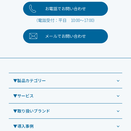
お電話でお問い合わせ
（電話受付：平日 10:00～17:00）
メールで
お問い合わせ
▼製品カテゴリー
▼サービス
業務用タブレット
Windowsタブレット TW2A-NF9LTA
▼取り扱いブランド
コールセンター
Windowsタブレット TW2A-N9LTA
CRMシステム「カイゼンコール」
▼導入事例
Windowsタブレット TW2A-N9LT
ODS（オーディーエス）