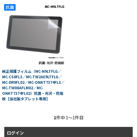
純正保護フィルム（MC-N9LTFLG／
MC-CS8FL3／MC-TW2AE9LTFLG／
MC-DR9FL02／MC-ONKT7374FL3／
MC-TW08AFLM02／MC-
ONKT7374FL02）抗菌・光沢・防指
紋【当社製タブレット専用】
1
件中 1〜1件目
ログイン