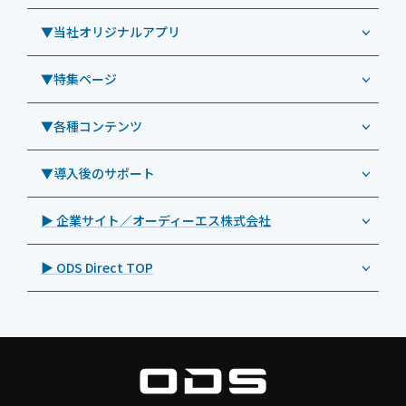
リペアサービス
Windowsタブレット TW2A-E9LT
LG（エルジー）
▼当社オリジナルアプリ
教育機関向けiPad修理パック
導入事例（業務用タブレット、デジタルサイネージほか）
Androidタブレット TA2C-NF8
ViewSonic（ビューソニック）
社内ヘルプデスク代行サービス
事例：業務用タブレット端末
▼特集ページ
Androidタブレット TA2C-NF8BL
PHILIPS（フィリップス）
業務効率化アプリ「NFCオプティマイザー」
教育機関向けiPad管理運用パック
事例：業務用サイネージ・プロジェクター
Androidタブレット TA2C-CS8
DynaScan（ダイナスキャン）
サポート支援アプリ「ログ送信アプリ」
▼各種コンテンツ
教育機関向けICT支援ソリューション
事例：業務用オーディオ・その他AV機器
業務用タブレット
Androidタブレット TA2C-CS8BL
SAMSUNG（サムスン）
MDMアプリ「Tablet Control」
教育機関向けネットワーク機器導入保守
事例：サービス
>特長1：USB Type-Aポート
▼導入後のサポート
Androidタブレット TA2C-DR94G
Goodview（グッドビュー）
特集記事
キッティング
>特長2：microHDMIポート
Androidタブレット TA2C-DR9
Cloudpoint（クラウドポイント）
製品カタログ
▶ 企業サイト／オーディーエス株式会社
自治体向けDXソリューションサービス
>特長3：AC常時給電タイプ
オーディーエスPCカスタマーセンター
Androidタブレット TA2C-M8AC
BenQ（ベンキュー）
プレスリリース
法人向けデバイス買取サービス
>飲食向けタブレット
▶ ODS Direct TOP
Androidタブレット TA2C-M8
Magconn（マグコン）
製品写真
法人向けiPad修理＆デバイス買取サービス
>ホテル向けタブレット
PTJ-MCシリーズ、PDS-MC
LUTRON（ルートロン）
Commercial Audio: Product page(English)
>サイネージ利用タブレット
タブレット周辺機器
BIAMP ／ Apart Audio（バイアンプ）
>バッテリーレスタブレット
デジタルサイネージ
SpeakerCraft（スピーカークラフト）
>NFCタブレット
デジタルホワイトボード／電子黒板
AIM（エイム）