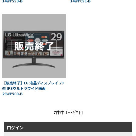
34WP550-B
34WP65C-B
【販売終了】LG 液晶ディスプレイ 29
型 IPSウルトラワイド画面
29WP500-B
7
件中 1〜7件目
ログイン