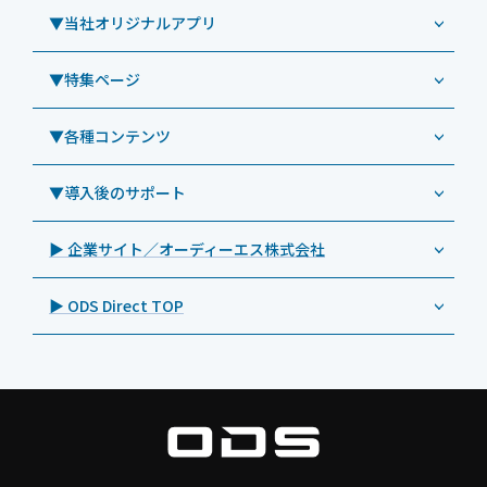
Windowsタブレット TW2A-E9LT
LG（エルジー）
▼当社オリジナルアプリ
教育機関向けiPad修理パック
導入事例（業務用タブレット、デジタルサイネージほか）
Androidタブレット TA2C-NF8
ViewSonic（ビューソニック）
社内ヘルプデスク代行サービス
事例：業務用タブレット端末
▼特集ページ
Androidタブレット TA2C-NF8BL
PHILIPS（フィリップス）
業務効率化アプリ「NFCオプティマイザー」
教育機関向けiPad管理運用パック
事例：業務用サイネージ・プロジェクター
Androidタブレット TA2C-CS8
DynaScan（ダイナスキャン）
サポート支援アプリ「ログ送信アプリ」
▼各種コンテンツ
教育機関向けICT支援ソリューション
事例：業務用オーディオ・その他AV機器
業務用タブレット
Androidタブレット TA2C-CS8BL
SAMSUNG（サムスン）
MDMアプリ「Tablet Control」
教育機関向けネットワーク機器導入保守
事例：サービス
>特長1：USB Type-Aポート
▼導入後のサポート
Androidタブレット TA2C-DR94G
Goodview（グッドビュー）
特集記事
キッティング
>特長2：microHDMIポート
Androidタブレット TA2C-DR9
Cloudpoint（クラウドポイント）
製品カタログ
▶ 企業サイト／オーディーエス株式会社
自治体向けDXソリューションサービス
>特長3：AC常時給電タイプ
オーディーエスPCカスタマーセンター
Androidタブレット TA2C-M8AC
BenQ（ベンキュー）
プレスリリース
法人向けデバイス買取サービス
>飲食向けタブレット
▶ ODS Direct TOP
Androidタブレット TA2C-M8
Magconn（マグコン）
製品写真
法人向けiPad修理＆デバイス買取サービス
>ホテル向けタブレット
PTJ-MCシリーズ、PDS-MC
LUTRON（ルートロン）
Commercial Audio: Product page(English)
>サイネージ利用タブレット
タブレット周辺機器
BIAMP ／ Apart Audio（バイアンプ）
>バッテリーレスタブレット
デジタルサイネージ
SpeakerCraft（スピーカークラフト）
>NFCタブレット
デジタルホワイトボード／電子黒板
AIM（エイム）
>TA2C-NF8シリーズ紹介