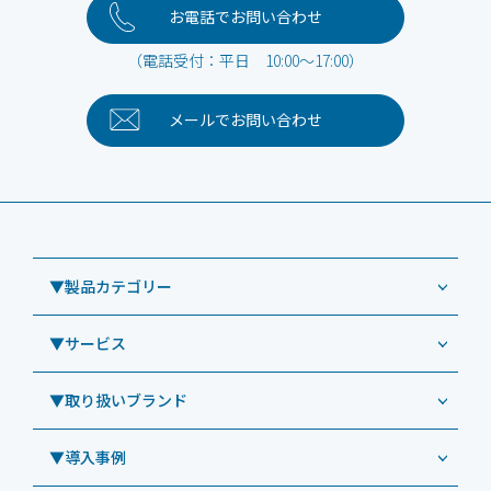
お電話でお問い合わせ
（電話受付：平日 10:00～17:00）
メールで
お問い合わせ
▼製品カテゴリー
▼サービス
業務用タブレット
Windowsタブレット TW2A-NF9LTA
▼取り扱いブランド
コールセンター
Windowsタブレット TW2A-N9LTA
CRMシステム「カイゼンコール」
▼導入事例
Windowsタブレット TW2A-N9LT
ODS（オーディーエス）
リペアサービス