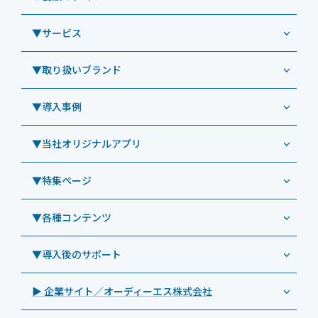
▼サービス
業務用タブレット
Windowsタブレット TW2A-NF9LTA
▼取り扱いブランド
コールセンター
Windowsタブレット TW2A-N9LTA
CRMシステム「カイゼンコール」
▼導入事例
Windowsタブレット TW2A-N9LT
ODS（オーディーエス）
リペアサービス
Windowsタブレット TW2A-E9LT
LG（エルジー）
▼当社オリジナルアプリ
教育機関向けiPad修理パック
導入事例（業務用タブレット、デジタルサイネージほか）
Androidタブレット TA2C-NF8
ViewSonic（ビューソニック）
社内ヘルプデスク代行サービス
事例：業務用タブレット端末
▼特集ページ
Androidタブレット TA2C-NF8BL
PHILIPS（フィリップス）
業務効率化アプリ「NFCオプティマイザー」
教育機関向けiPad管理運用パック
事例：業務用サイネージ・プロジェクター
Androidタブレット TA2C-CS8
DynaScan（ダイナスキャン）
サポート支援アプリ「ログ送信アプリ」
▼各種コンテンツ
教育機関向けICT支援ソリューション
事例：業務用オーディオ・その他AV機器
業務用タブレット
Androidタブレット TA2C-CS8BL
SAMSUNG（サムスン）
MDMアプリ「Tablet Control」
教育機関向けネットワーク機器導入保守
事例：サービス
>特長1：USB Type-Aポート
▼導入後のサポート
Androidタブレット TA2C-DR94G
Goodview（グッドビュー）
特集記事
キッティング
>特長2：microHDMIポート
Androidタブレット TA2C-DR9
Cloudpoint（クラウドポイント）
製品カタログ
▶ 企業サイト／オーディーエス株式会社
自治体向けDXソリューションサービス
>特長3：AC常時給電タイプ
オーディーエスPCカスタマーセンター
Androidタブレット TA2C-M8AC
BenQ（ベンキュー）
プレスリリース