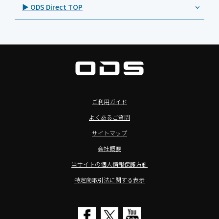
法人向けデバイス買取サービス
>飲食向けタブレット
▶ ODS Direct TOP
Androidタブレット TA2C-M8
Magconn（マグコン）
製品写真
法人向けiPad修理＆デバイス買取サービス
>ホテル向けタブレット
PTJ-MCシリーズ、PDS-MC
LUTRON（ルートロン）
Commercial Audio: Product page(English)
>サイネージ利用タブレット
タブレット周辺機器
BIAMP ／ Apart Audio（バイアンプ）
>バッテリーレスタブレット
デジタルサイネージ
SpeakerCraft（スピーカークラフト）
>NFCタブレット
デジタルホワイトボード／電子黒板
AIM（エイム）
>TA2C-NF8シリーズ紹介
プロジェクター
MASSIVE（マッシブ）
ご利用ガイド
>Windowsタブレット
商業用オーディオ
Sound Sphere（サウンドスフィア）
よくあるご質問
オーディーエスが選ばれる理由
液晶ディスプレイ／PCモニター
FORVICE（フォービス）
サイトマップ
Windows IoT Enterprise LTSC
業務用タブレット・デジタルサイネージSALE
MMK（エムエムケー）
会社概要
TA2C-DR9シリーズ_オリジナル機能
AVAWOOD（アバウッド）
当サイトの個人情報保護方針
TA2C-CS8_カスタマイズメニュー
AURORA（オーロラ）
特定商取引法に関する表示
簡単カスタム設定ツール「EZTools」
CHIEF（チーフ）
MDMによるタブレット一括管理
Honeywell（ハネウェル）