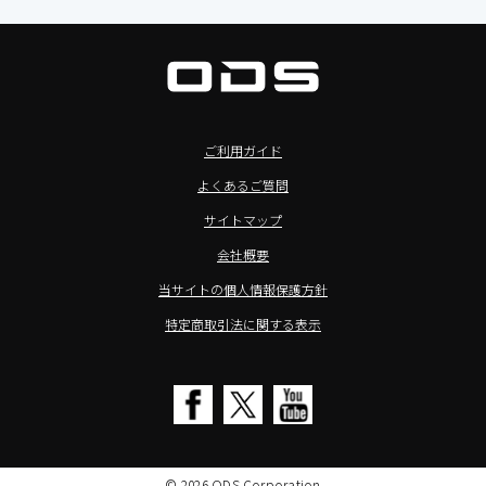
>サイネージ利用タブレット
タブレット周辺機器
BIAMP ／ Apart Audio（バイアンプ）
>バッテリーレスタブレット
デジタルサイネージ
SpeakerCraft（スピーカークラフト）
>NFCタブレット
デジタルホワイトボード／電子黒板
AIM（エイム）
>TA2C-NF8シリーズ紹介
プロジェクター
MASSIVE（マッシブ）
ご利用ガイド
>Windowsタブレット
商業用オーディオ
Sound Sphere（サウンドスフィア）
よくあるご質問
オーディーエスが選ばれる理由
液晶ディスプレイ／PCモニター
FORVICE（フォービス）
サイトマップ
Windows IoT Enterprise LTSC
業務用タブレット・デジタルサイネージSALE
MMK（エムエムケー）
会社概要
TA2C-DR9シリーズ_オリジナル機能
AVAWOOD（アバウッド）
当サイトの個人情報保護方針
TA2C-CS8_カスタマイズメニュー
AURORA（オーロラ）
特定商取引法に関する表示
簡単カスタム設定ツール「EZTools」
CHIEF（チーフ）
MDMによるタブレット一括管理
Honeywell（ハネウェル）
電子ピアノ修理／代行店募集
cino（チノ）
SALE
KOAMTAC（コームタック）
© 2026 ODS Corporation