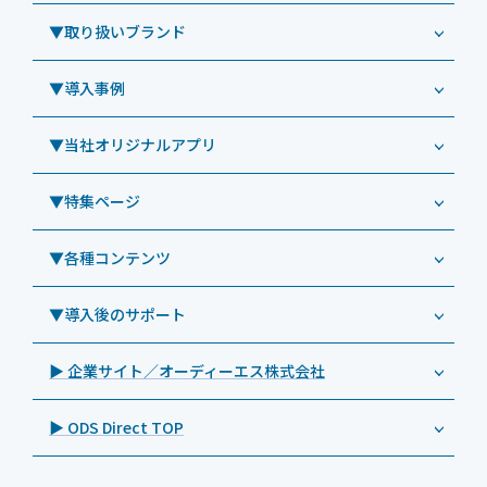
Windowsタブレット TW2A-NF9LTA
▼取り扱いブランド
コールセンター
Windowsタブレット TW2A-N9LTA
CRMシステム「カイゼンコール」
▼導入事例
Windowsタブレット TW2A-N9LT
ODS（オーディーエス）
リペアサービス
Windowsタブレット TW2A-E9LT
LG（エルジー）
▼当社オリジナルアプリ
教育機関向けiPad修理パック
導入事例（業務用タブレット、デジタルサイネージほか）
Androidタブレット TA2C-NF8
ViewSonic（ビューソニック）
社内ヘルプデスク代行サービス
事例：業務用タブレット端末
▼特集ページ
Androidタブレット TA2C-NF8BL
PHILIPS（フィリップス）
業務効率化アプリ「NFCオプティマイザー」
教育機関向けiPad管理運用パック
事例：業務用サイネージ・プロジェクター
Androidタブレット TA2C-CS8
DynaScan（ダイナスキャン）
サポート支援アプリ「ログ送信アプリ」
▼各種コンテンツ
教育機関向けICT支援ソリューション
事例：業務用オーディオ・その他AV機器
業務用タブレット
Androidタブレット TA2C-CS8BL
SAMSUNG（サムスン）
MDMアプリ「Tablet Control」
教育機関向けネットワーク機器導入保守
事例：サービス
>特長1：USB Type-Aポート
▼導入後のサポート
Androidタブレット TA2C-DR94G
Goodview（グッドビュー）
特集記事
キッティング
>特長2：microHDMIポート
Androidタブレット TA2C-DR9
Cloudpoint（クラウドポイント）
製品カタログ
▶ 企業サイト／オーディーエス株式会社
自治体向けDXソリューションサービス
>特長3：AC常時給電タイプ
オーディーエスPCカスタマーセンター
Androidタブレット TA2C-M8AC
BenQ（ベンキュー）
プレスリリース
法人向けデバイス買取サービス
>飲食向けタブレット
▶ ODS Direct TOP
Androidタブレット TA2C-M8
Magconn（マグコン）
製品写真
法人向けiPad修理＆デバイス買取サービス
>ホテル向けタブレット
PTJ-MCシリーズ、PDS-MC
LUTRON（ルートロン）
Commercial Audio: Product page(English)