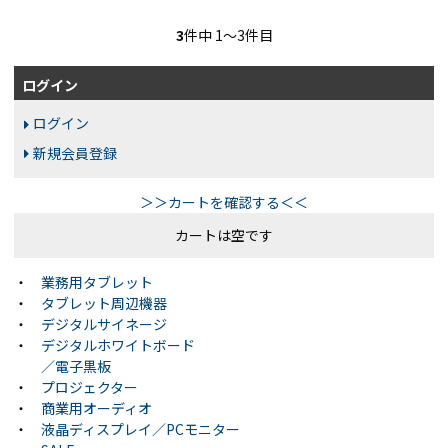
3
件中 1〜3件目
ログイン
ログイン
新規会員登録
＞＞カートを確認する＜＜
カートは空です
・
業務用タブレット
・
タブレット周辺機器
・
デジタルサイネージ
・
デジタルホワイトボード
／電子黒板
・
プロジェクター
・
商業用オーディオ
・
液晶ディスプレイ／PCモニター