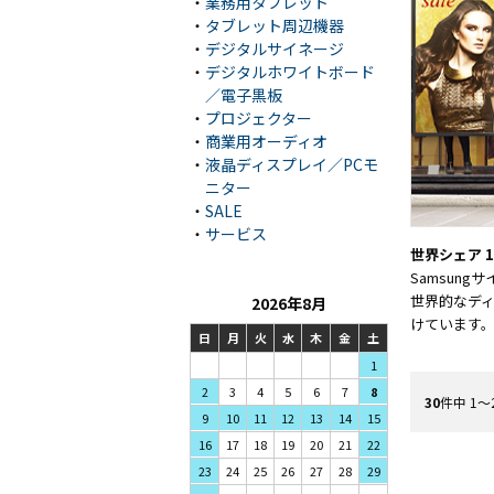
・
業務用タブレット
・
タブレット周辺機器
・
デジタルサイネージ
・
デジタルホワイトボード
／電子黒板
・
プロジェクター
・
商業用オーディオ
・
液晶ディスプレイ／PCモ
ニター
・
SALE
・
サービス
世界シェア 1
Samsun
世界的なデ
2026年8月
けています
日
月
火
水
木
金
土
1
3
4
5
2
6
7
8
30
件中 1〜
10
11
12
9
13
14
15
17
18
19
16
20
21
22
24
25
26
23
27
28
29