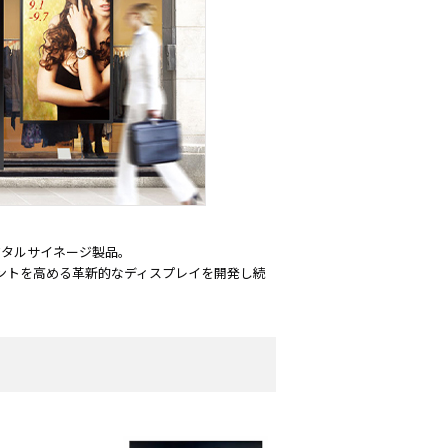
ーディオ・
他AV機
例：サービ
デジタルサイネージ製品。
ントを高める革新的なディスプレイを開発し続