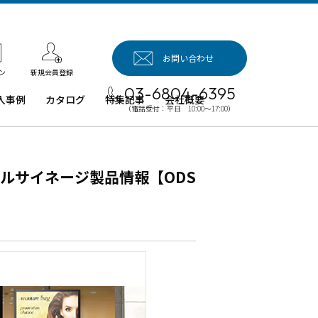
お問い合わせ
新規会員登録
ン
03-6804-6395
入事例
カタログ
特集記事
会社概要
（電話受付：平日 10:00～17:00）
入事例（業
用タブレッ
、デジタル
ルサイネージ製品情報【ODS
イネージほ
）
例：業務用
ブレット端
例：業務用
イネージ・
ロジェクタ
例：業務用