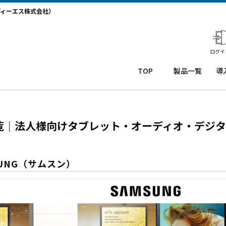
ディーエス株式会社）
ログイ
TOP
製品一覧
導
業務用タ
導
ブレット
コー
務
Windows
ルセ
ト
覧｜法人様向けタブレット・オーディオ・デジタ
タブレッ
ンタ
サ
ト TW2A-
ー
か
】
NF9LTA
CRM
事
Windows
シス
タ
SUNG（サムスン）
タブレッ
テム
末
ト TW2A-
「カ
事
N9LTA
イゼ
サ
Windows
ンコ
プ
タブレッ
ー
ー
ト TW2A-
ル」
事