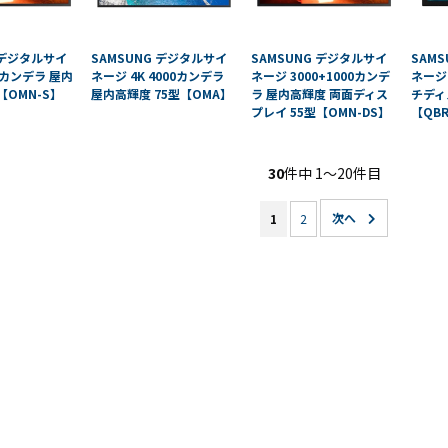
ホワイト
買取
ボード／
サー
 デジタルサイ
SAMSUNG デジタルサイ
SAMSUNG デジタルサイ
SAM
電子黒板
ビス
0カンデラ 屋内
ネージ 4K 4000カンデラ
ネージ 3000+1000カンデ
ネージ
プロジェ
法人
【OMN-S】
屋内高輝度 75型【OMA】
ラ 屋内高輝度 両面ディス
チディ
クター
向け
プレイ 55型【OMN-DS】
【QBR
商業用オ
iPad
ーディオ
修理
液晶ディ
＆デ
30
件中 1〜20件目
スプレイ
バイ
／PCモニ
ス買
1
2
ター
取サ
業務用タ
ービ
ブレッ
ス
ト・デジ
タルサイ
製品
ネージ
カタ
SALE
ログ
一覧