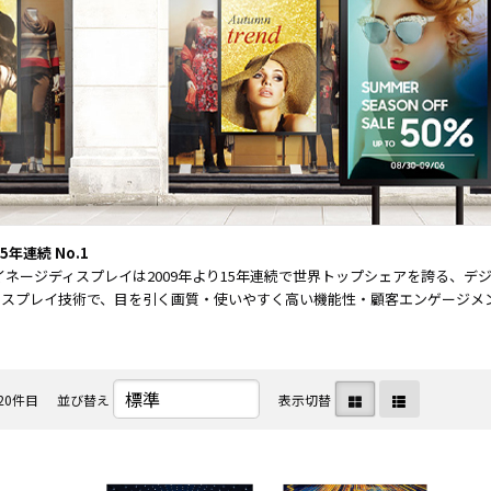
N9LT
リペ
オ
Windows
アサ
その
タブレッ
ービ
器
ト TW2A-
ス
事
E9LT
教育
ス
Android
機関
タブレッ
向け
ト TA2C-
iPad
NF8
修理
Android
パッ
5年連続 No.1
タブレッ
ク
gサイネージディスプレイは2009年より15年連続で世界トップシェアを誇る、
ト TA2C-
社内
ィスプレイ技術で、目を引く画質・使いやすく高い機能性・顧客エンゲージメ
NF8BL
ヘル
。
Android
プデ
タブレッ
スク
ト TA2C-
代行
20件目
並び替え
表示切替
CS8
サー
Android
ビス
タブレッ
教育
ト TA2C-
機関