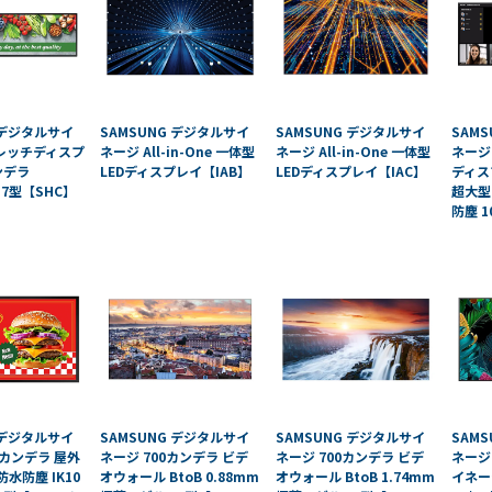
CS8BL
向け
Android
iPad
タブレッ
管理
ト TA2C-
運用
DR94G
パッ
Android
ク
 デジタルサイ
SAMSUNG デジタルサイ
SAMSUNG デジタルサイ
SAM
レッチディスプ
ネージ All-in-One 一体型
ネージ All-in-One 一体型
ネージ
タブレッ
教育
ンデラ
LEDディスプレイ【IAB】
LEDディスプレイ【IAC】
ディス
ト TA2C-
機関
 37型【SHC】
超大型
DR9
向け
防塵 1
Android
ICT
タブレッ
支援
ト TA2C-
ソリ
M8AC
ュー
Android
ショ
タブレッ
ン
ト TA2C-
教育
M8
機関
PTJ-MCシ
向け
 デジタルサイ
SAMSUNG デジタルサイ
SAMSUNG デジタルサイ
SAM
リーズ、
ネッ
0カンデラ 屋外
ネージ 700カンデラ ビデ
ネージ 700カンデラ ビデ
ネージ
PDS-MC
トワ
防水防塵 IK10
オウォール BtoB 0.88mm
オウォール BtoB 1.74mm
イネー