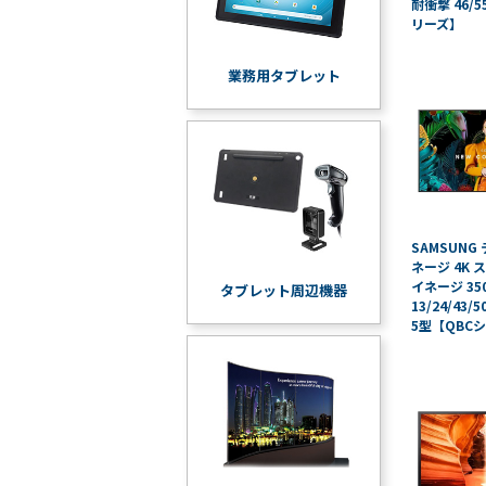
耐衝撃 46/
リーズ】
業務用タブレット
SAMSUNG
ネージ 4K
イネージ 3
タブレット周辺機器
13/24/43/5
5型【QBC