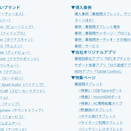
いブランド
▼導入事例
オーディーエス）
導入事例（業務用タブレット、デジ
ルジー）
ネージほか）
Sonic（ビューソニック）
事例：業務用タブレット端末
IPS（フィリップス）
事例：業務用サイネージ・プロジェ
Scan（ダイナスキャン）
事例：業務用オーディオ・その他A
UNG（サムスン）
事例：サービス
▼当社オリジナルアプリ
view（グッドビュー）
業務効率化アプリ「NFCオプティマ
dpoint（クラウドポイント）
サポート支援アプリ「ログ送信アプ
（ベンキュー）
MDMアプリ「Tablet Control」
onn（マグコン）
▼特集ページ
ON（ルートロン）
業務用タブレット
 ／ Apart Audio（バイアンプ）
>特長1：USB Type-Aポート
erCraft（スピーカークラフト）
>特長2：microHDMIポート
エイム）
>特長3：AC常時給電タイプ
IVE（マッシブ）
>飲食向けタブレット
d Sphere（サウンドスフィア）
>ホテル向けタブレット
ICE（フォービス）
>サイネージ利用タブレット
エムエムケー）
>バッテリーレスタブレット
OOD（アバウッド）