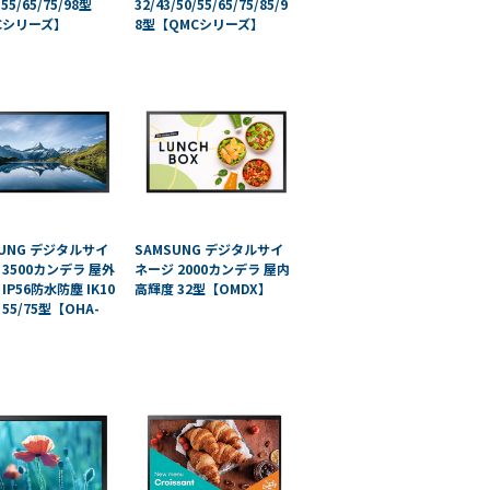
/55/65/75/98型
32/43/50/55/65/75/85/9
Cシリーズ】
8型【QMCシリーズ】
SUNG デジタルサイ
SAMSUNG デジタルサイ
 3500カンデラ 屋外
ネージ 2000カンデラ 屋内
IP56防水防塵 IK10
高輝度 32型【OMDX】
55/75型【OHA-