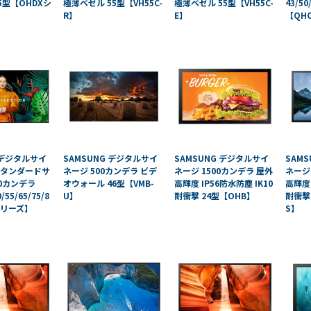
タブレッ
ーク
55型【OHDXシ
極薄ベゼル 55型【VH55C-
極薄ベゼル 55型【VH55C-
43/50
R】
E】
【QH
ト純正オ
機器
プション
導入
業務効率
保守
化アプリ
キッ
「NFCオ
ティ
プティマ
ング
イザー」
自治
サポート
体向
支援アプ
け
リ「ログ
DX
 デジタルサイ
SAMSUNG デジタルサイ
SAMSUNG デジタルサイ
SAM
送信アプ
ソリ
 スタンダードサ
ネージ 500カンデラ ビデ
ネージ 1500カンデラ 屋外
ネージ
50カンデラ
オウォール 46型【VMB-
高輝度 IP56防水防塵 IK10
高輝度 
リ」
ュー
0/55/65/75/8
U】
耐衝撃 24型【OHB】
耐衝撃 
MDMアプ
ショ
シリーズ】
S】
リ
ンサ
「Tablet
ービ
Control」
ス
デジタル
法人
サイネー
向け
ジ
デバ
デジタル
イス