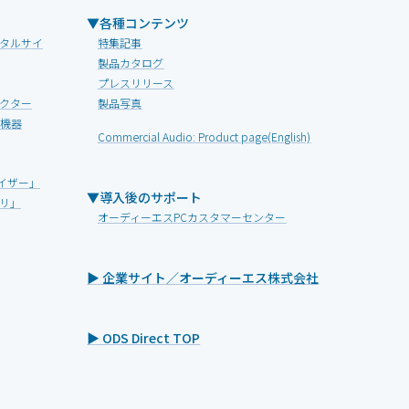
▼各種コンテンツ
タルサイ
特集記事
製品カタログ
プレスリリース
クター
製品写真
V機器
Commercial Audio: Product page(English)
イザー」
▼導入後のサポート
リ」
オーディーエスPCカスタマーセンター
▶ 企業サイト／オーディーエス株式会社
▶ ODS Direct TOP