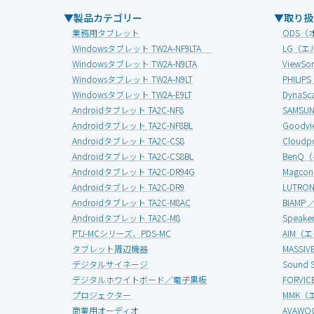
▼製品カテゴリー
▼取り扱
業務用タブレット
ODS（
Windowsタブレット TW2A-NF9LTA
LG（エ
Windowsタブレット TW2A-N9LTA
View
Windowsタブレット TW2A-N9LT
PHIL
Windowsタブレット TW2A-E9LT
Dyna
Androidタブレット TA2C-NF8
SAMS
Androidタブレット TA2C-NF8BL
Good
Androidタブレット TA2C-CS8
Clou
Androidタブレット TA2C-CS8BL
BenQ
Androidタブレット TA2C-DR94G
Magc
Androidタブレット TA2C-DR9
LUTR
Androidタブレット TA2C-M8AC
BIAMP
Androidタブレット TA2C-M8
Speak
PTJ-MCシリーズ、PDS-MC
AIM（
タブレット周辺機器
MASS
デジタルサイネージ
Soun
デジタルホワイトボード／電子黒板
FORV
プロジェクター
MMK（
商業用オーディオ
AVAW