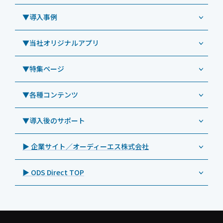
Windowsタブレット TW2A-N9LTA
CRMシステム「カイゼンコール」
▼導入事例
Windowsタブレット TW2A-N9LT
ODS（オーディーエス）
リペアサービス
Windowsタブレット TW2A-E9LT
LG（エルジー）
▼当社オリジナルアプリ
教育機関向けiPad修理パック
導入事例（業務用タブレット、デジタルサイネージほか）
Androidタブレット TA2C-NF8
ViewSonic（ビューソニック）
社内ヘルプデスク代行サービス
事例：業務用タブレット端末
▼特集ページ
Androidタブレット TA2C-NF8BL
PHILIPS（フィリップス）
業務効率化アプリ「NFCオプティマイザー」
教育機関向けiPad管理運用パック
事例：業務用サイネージ・プロジェクター
Androidタブレット TA2C-CS8
DynaScan（ダイナスキャン）
サポート支援アプリ「ログ送信アプリ」
▼各種コンテンツ
教育機関向けICT支援ソリューション
事例：業務用オーディオ・その他AV機器
業務用タブレット
Androidタブレット TA2C-CS8BL
SAMSUNG（サムスン）
MDMアプリ「Tablet Control」
教育機関向けネットワーク機器導入保守
事例：サービス
>特長1：USB Type-Aポート
▼導入後のサポート
Androidタブレット TA2C-DR94G
Goodview（グッドビュー）
特集記事
キッティング
>特長2：microHDMIポート
Androidタブレット TA2C-DR9
Cloudpoint（クラウドポイント）
製品カタログ
▶ 企業サイト／オーディーエス株式会社
自治体向けDXソリューションサービス
>特長3：AC常時給電タイプ
オーディーエスPCカスタマーセンター
Androidタブレット TA2C-M8AC
BenQ（ベンキュー）
プレスリリース
法人向けデバイス買取サービス
>飲食向けタブレット
▶ ODS Direct TOP
Androidタブレット TA2C-M8
Magconn（マグコン）
製品写真
法人向けiPad修理＆デバイス買取サービス
>ホテル向けタブレット
PTJ-MCシリーズ、PDS-MC
LUTRON（ルートロン）
Commercial Audio: Product page(English)
>サイネージ利用タブレット
タブレット周辺機器
BIAMP ／ Apart Audio（バイアンプ）
>バッテリーレスタブレット