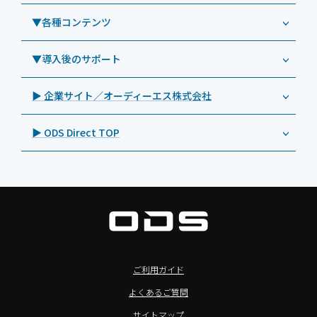
教育機関向けiPad管理運用パック
事例：業務用サイネージ・プロジェクター
Androidタブレット TA2C-CS8
DynaScan（ダイナスキャン）
サポート支援アプリ「ログ送信アプリ」
▼各種コンテンツ
教育機関向けICT支援ソリューション
事例：業務用オーディオ・その他AV機器
業務用タブレット
Androidタブレット TA2C-CS8BL
SAMSUNG（サムスン）
MDMアプリ「Tablet Control」
教育機関向けネットワーク機器導入保守
事例：サービス
>特長1：USB Type-Aポート
▼導入後のサポート
Androidタブレット TA2C-DR94G
Goodview（グッドビュー）
特集記事
キッティング
>特長2：microHDMIポート
Androidタブレット TA2C-DR9
Cloudpoint（クラウドポイント）
製品カタログ
▶ 企業サイト／オーディーエス株式会社
自治体向けDXソリューションサービス
>特長3：AC常時給電タイプ
オーディーエスPCカスタマーセンター
Androidタブレット TA2C-M8AC
BenQ（ベンキュー）
プレスリリース
法人向けデバイス買取サービス
>飲食向けタブレット
▶ ODS Direct TOP
Androidタブレット TA2C-M8
Magconn（マグコン）
製品写真
法人向けiPad修理＆デバイス買取サービス
>ホテル向けタブレット
PTJ-MCシリーズ、PDS-MC
LUTRON（ルートロン）
Commercial Audio: Product page(English)
>サイネージ利用タブレット
タブレット周辺機器
BIAMP ／ Apart Audio（バイアンプ）
>バッテリーレスタブレット
デジタルサイネージ
SpeakerCraft（スピーカークラフト）
>NFCタブレット
デジタルホワイトボード／電子黒板
AIM（エイム）
>TA2C-NF8シリーズ紹介
プロジェクター
MASSIVE（マッシブ）
ご利用ガイド
>Windowsタブレット
商業用オーディオ
Sound Sphere（サウンドスフィア）
よくあるご質問
オーディーエスが選ばれる理由
液晶ディスプレイ／PCモニター
FORVICE（フォービス）
サイトマップ