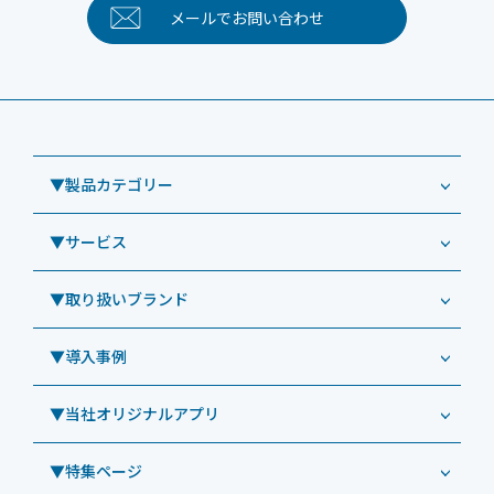
メールで
お問い合わせ
▼製品カテゴリー
▼サービス
業務用タブレット
Windowsタブレット TW2A-NF9LTA
▼取り扱いブランド
コールセンター
Windowsタブレット TW2A-N9LTA
CRMシステム「カイゼンコール」
▼導入事例
Windowsタブレット TW2A-N9LT
ODS（オーディーエス）
リペアサービス
Windowsタブレット TW2A-E9LT
LG（エルジー）
▼当社オリジナルアプリ
教育機関向けiPad修理パック
導入事例（業務用タブレット、デジタルサイネージほか）
Androidタブレット TA2C-NF8
ViewSonic（ビューソニック）
社内ヘルプデスク代行サービス
事例：業務用タブレット端末
▼特集ページ
Androidタブレット TA2C-NF8BL
PHILIPS（フィリップス）
業務効率化アプリ「NFCオプティマイザー」