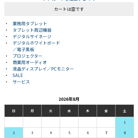
カートは空です
・
業務用タブレット
・
タブレット周辺機器
・
デジタルサイネージ
・
デジタルホワイトボード
／電子黒板
・
プロジェクター
・
商業用オーディオ
・
液晶ディスプレイ／PCモニター
・
SALE
・
サービス
2026年8月
日
月
火
水
木
金
土
1
2
3
4
5
6
7
8