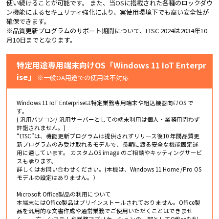
使い続けることが可能です。 また、当OSに搭載された各種のロックダウ
ン機能によるセキュリティ強化により、実使用環境下でも高い安全性が
確保できます。
※品質更新プログラムのサポート期間について、LTSC 2024は2034年10
月10日までとなります。
特定用途専用端末向けOS「Windows 11 IoT Enterpr
ise」
※一般OA用途での使用は不対応
Windows 11 IoT Enterpriseは特定業務専用端末や組込機器向けOS で
す。
( 汎用パソコン/ 汎用サ－バーとしての端末利用は個人・業務用問わず
許諾されません。)
“LTSC”は、機能更新プログラムは提供されずリリース後10 年間品質更
新プログラムのみ受け取れるモデルで、長期に渡る安全な機能固定運
用に適しています。 カスタムOS image のご相談やキッティングサービ
スも承ります。
詳しくはお問い合わせください。(本機は、Windows 11 Home /Pro OS
モデルの設定はありません。）
Microsoft Office製品の利用について
本端末にはOffice製品はプリインストールされておりません。Office製
品を汎用的な文書作成や通常業務でご使用いただくことはできませ
ん。 一方、システムや業務アプリケーションの一部としてOfficeを利