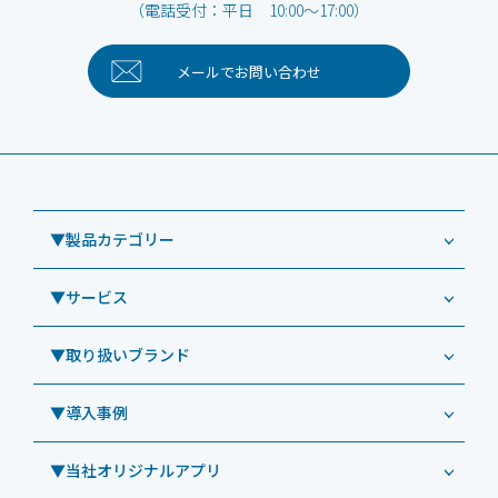
（電話受付：平日 10:00～17:00）
メールで
お問い合わせ
▼製品カテゴリー
▼サービス
業務用タブレット
Windowsタブレット TW2A-NF9LTA
▼取り扱いブランド
コールセンター
Windowsタブレット TW2A-N9LTA
CRMシステム「カイゼンコール」
▼導入事例
Windowsタブレット TW2A-N9LT
ODS（オーディーエス）
リペアサービス
Windowsタブレット TW2A-E9LT
LG（エルジー）
▼当社オリジナルアプリ
教育機関向けiPad修理パック
導入事例（業務用タブレット、デジタルサイネージほか）