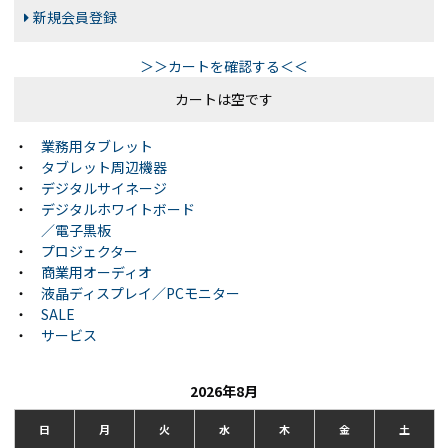
新規会員登録
＞＞カートを確認する＜＜
カートは空です
・
業務用タブレット
・
タブレット周辺機器
・
デジタルサイネージ
・
デジタルホワイトボード
／電子黒板
・
プロジェクター
・
商業用オーディオ
・
液晶ディスプレイ／PCモニター
・
SALE
・
サービス
2026年8月
日
月
火
水
木
金
土