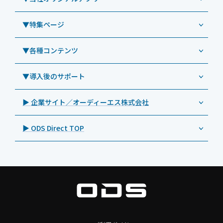
教育機関向けiPad修理パック
導入事例（業務用タブレット、デジタルサイネージほか）
Androidタブレット TA2C-NF8
ViewSonic（ビューソニック）
社内ヘルプデスク代行サービス
事例：業務用タブレット端末
▼特集ページ
Androidタブレット TA2C-NF8BL
PHILIPS（フィリップス）
業務効率化アプリ「NFCオプティマイザー」
教育機関向けiPad管理運用パック
事例：業務用サイネージ・プロジェクター
Androidタブレット TA2C-CS8
DynaScan（ダイナスキャン）
サポート支援アプリ「ログ送信アプリ」
▼各種コンテンツ
教育機関向けICT支援ソリューション
事例：業務用オーディオ・その他AV機器
業務用タブレット
Androidタブレット TA2C-CS8BL
SAMSUNG（サムスン）
MDMアプリ「Tablet Control」
教育機関向けネットワーク機器導入保守
事例：サービス
>特長1：USB Type-Aポート
▼導入後のサポート
Androidタブレット TA2C-DR94G
Goodview（グッドビュー）
特集記事
キッティング
>特長2：microHDMIポート
Androidタブレット TA2C-DR9
Cloudpoint（クラウドポイント）
製品カタログ
▶ 企業サイト／オーディーエス株式会社
自治体向けDXソリューションサービス
>特長3：AC常時給電タイプ
オーディーエスPCカスタマーセンター
Androidタブレット TA2C-M8AC
BenQ（ベンキュー）
プレスリリース
法人向けデバイス買取サービス
>飲食向けタブレット
▶ ODS Direct TOP
Androidタブレット TA2C-M8
Magconn（マグコン）
製品写真
法人向けiPad修理＆デバイス買取サービス
>ホテル向けタブレット
PTJ-MCシリーズ、PDS-MC
LUTRON（ルートロン）
Commercial Audio: Product page(English)
>サイネージ利用タブレット
タブレット周辺機器
BIAMP ／ Apart Audio（バイアンプ）
>バッテリーレスタブレット
デジタルサイネージ
SpeakerCraft（スピーカークラフト）
>NFCタブレット
デジタルホワイトボード／電子黒板
AIM（エイム）
>TA2C-NF8シリーズ紹介
プロジェクター
MASSIVE（マッシブ）