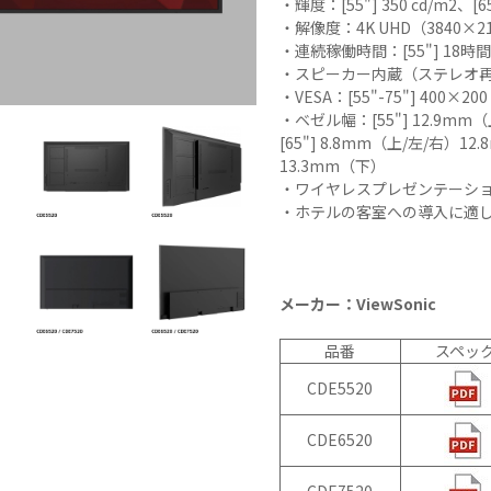
・輝度：[55"] 350 cd/m2、[65"
N9LT
リペ
オ
・解像度：4K UHD（3840×2
Windows
アサ
その
・連続稼働時間：[55"] 18時間、[
タブレッ
ービ
器
・スピーカー内蔵（ステレオ
ト TW2A-
ス
事
・VESA：[55"-75"] 400×200
E9LT
教育
ス
・ベゼル幅：[55"] 12.9mm
Android
機関
[65"] 8.8mm（上/左/右）12
タブレッ
向け
13.3mm（下）
・ワイヤレスプレゼンテーシ
ト TA2C-
iPad
・ホテルの客室への導入に適
NF8
修理
Android
パッ
タブレッ
ク
ト TA2C-
社内
メーカー：ViewSonic
NF8BL
ヘル
Android
プデ
品番
スペッ
タブレッ
スク
ト TA2C-
代行
CDE5520
CS8
サー
Android
ビス
CDE6520
タブレッ
教育
ト TA2C-
機関