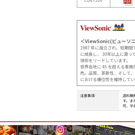
CDE7520
CS8BL
向け
Android
iPad
タブレッ
管理
ト TA2C-
運用
DR94G
パッ
Android
ク
＜ViewSonic(ビューソ
タブレッ
教育
1987 年に設立され、短期
ト TA2C-
機関
に成長し、 30年以上に渡
DR9
向け
技術をリードしています。
Android
ICT
世界各地に 45 を超える事
タブレッ
支援
売。品質、革新性、そして、
ト TA2C-
ソリ
における優位性を維持してい
M8AC
ュー
Android
ショ
注意事項
送料無
タブレッ
ン
す。ま
ト TA2C-
教育
可、平
M8
機関
PTJ-MCシ
向け
リーズ、
ネッ
PDS-MC
トワ