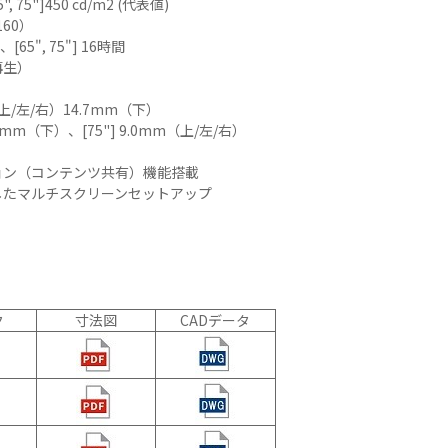
, 75"]450 cd/m2 (代表値)
ーディオ・
160）
他AV機
65", 75"] 16時間
再生）
例：サービ
（上/左/右）14.7mm（下）
.8mm（下）、[75"] 9.0mm（上/左/右）
ョン（コンテンツ共有）機能搭載
したマルチスクリーンセットアップ
ク
寸法図
CADデータ