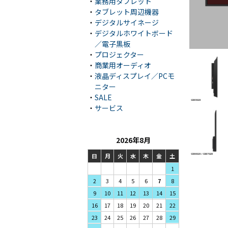
・
業務用タブレット
・
タブレット周辺機器
・
デジタルサイネージ
・
デジタルホワイトボード
／電子黒板
・
プロジェクター
・
商業用オーディオ
・
液晶ディスプレイ／PCモ
ニター
・
SALE
・
サービス
2026年8月
日
月
火
水
木
金
土
1
3
4
5
2
6
7
8
10
11
12
9
13
14
15
17
18
19
16
20
21
22
24
25
26
23
27
28
29