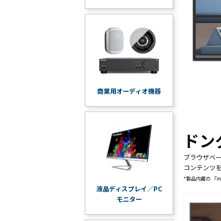
商業用オーディオ機器
ドン
ブラウザベー
コンテンツ
*製品内蔵の 『m
液晶ディスプレイ／PC
モニター