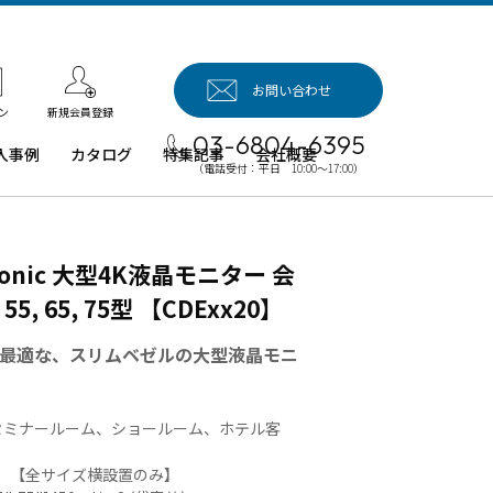
お問い合わせ
新規会員登録
ン
03-6804-6395
入事例
カタログ
特集記事
会社概要
（電話受付：平日 10:00～17:00）
入事例（業
用タブレッ
、デジタル
onic 大型4K液晶モニター 会
イネージほ
）
 65, 75型 【CDExx20】
例：業務用
ブレット端
最適な、スリムベゼルの大型液晶モニ
例：業務用
イネージ・
セミナールーム、ショールーム、ホテル客
ロジェクタ
型 【全サイズ横設置のみ】
例：業務用