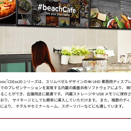
タブレッ
ーク
ト純正オ
機器
プション
導入
業務効率
保守
化アプリ
キッ
「NFCオ
ティ
プティマ
ング
イザー」
自治
サポート
体向
支援アプ
け
リ「ログ
DX
送信アプ
ソリ
リ」
ュー
?
onic
CDExx20 シリーズは、スリムベゼルデザインの4K UHD 業務用ディスプ
MDMアプ
ショ
スでのプレゼンテーションを実現する内蔵の画面共有ソフトウェアにより、 
リ
ンサ
ることができ、会議用途に最適です。 内蔵ストレージや USB メモリに保
「Tablet
ービ
おり、 サイネージとしても簡単に導入していただけます。 また、複数のデ
Control」
ス
により、 ホテルやセミナールーム、スポーツバーなどにも適しています。
デジタル
法人
サイネー
向け
ジ
デバ
デジタル
イス