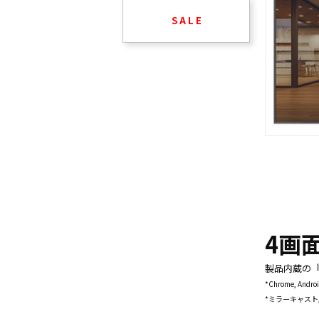
S A L E
4画
製品内蔵の『
*Chrome, And
*ミラーキャスト, 