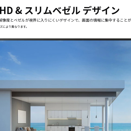
ホワイト
買取
UHD & スリムベゼル デザイン
ボード／
サー
電子黒板
ビス
の高解像度とベゼルが視界に入りにくいデザインで、画面の情報に集中すること
プロジェ
法人
イズにより異なります。
クター
向け
商業用オ
iPad
ーディオ
修理
液晶ディ
＆デ
スプレイ
バイ
／PCモニ
ス買
ター
取サ
業務用タ
ービ
ブレッ
ス
ト・デジ
タルサイ
製品
ネージ
カタ
SALE
ログ
一覧