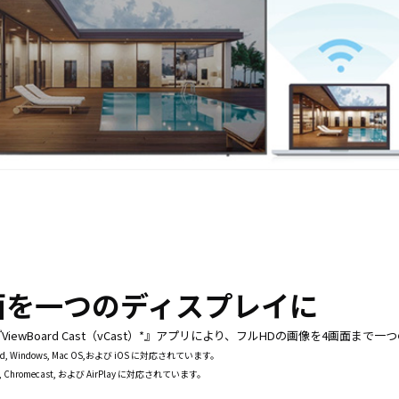
面を一つのディスプレイに
ViewBoard Cast（vCast）*』アプリにより、フルHDの画像を4画面ま
roid, Windows, Mac OS,および iOS に対応されています。
Chromecast, および AirPlay に対応されています。