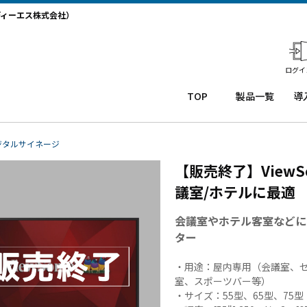
ディーエス株式会社）
ログイ
TOP
製品一覧
導
業務用タ
導
ブレット
コー
務
ジタルサイネージ
Windows
ルセ
ト
【販売終了】ViewS
タブレッ
ンタ
サ
ト TW2A-
ー
か
議室/ホテルに最適 55,
NF9LTA
CRM
事
Windows
シス
タ
会議室やホテル客室などに
タブレッ
テム
末
ター
ト TW2A-
「カ
事
N9LTA
イゼ
サ
・用途：屋内専用（会議室、
Windows
ンコ
プ
室、スポーツバー等）
タブレッ
ー
ー
・サイズ：55型、65型、75
ト TW2A-
ル」
事