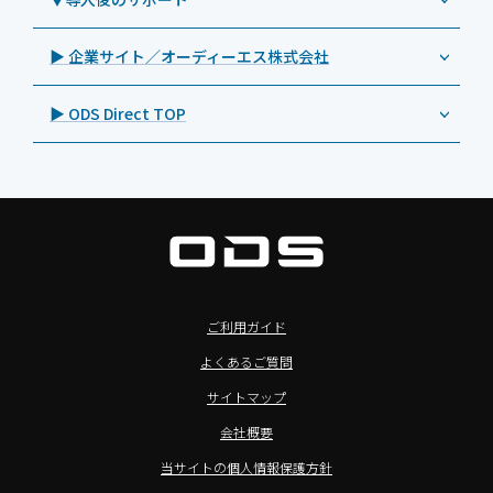
Androidタブレット TA2C-DR94G
Goodview（グッドビュー）
特集記事
キッティング
>特長2：microHDMIポート
Androidタブレット TA2C-DR9
Cloudpoint（クラウドポイント）
製品カタログ
▶ 企業サイト／オーディーエス株式会社
自治体向けDXソリューションサービス
>特長3：AC常時給電タイプ
オーディーエスPCカスタマーセンター
Androidタブレット TA2C-M8AC
BenQ（ベンキュー）
プレスリリース
法人向けデバイス買取サービス
>飲食向けタブレット
▶ ODS Direct TOP
Androidタブレット TA2C-M8
Magconn（マグコン）
製品写真
法人向けiPad修理＆デバイス買取サービス
>ホテル向けタブレット
PTJ-MCシリーズ、PDS-MC
LUTRON（ルートロン）
Commercial Audio: Product page(English)
>サイネージ利用タブレット
タブレット周辺機器
BIAMP ／ Apart Audio（バイアンプ）
>バッテリーレスタブレット
デジタルサイネージ
SpeakerCraft（スピーカークラフト）
>NFCタブレット
デジタルホワイトボード／電子黒板
AIM（エイム）
>TA2C-NF8シリーズ紹介
プロジェクター
MASSIVE（マッシブ）
ご利用ガイド
>Windowsタブレット
商業用オーディオ
Sound Sphere（サウンドスフィア）
よくあるご質問
オーディーエスが選ばれる理由
液晶ディスプレイ／PCモニター
FORVICE（フォービス）
サイトマップ
Windows IoT Enterprise LTSC
業務用タブレット・デジタルサイネージSALE
MMK（エムエムケー）
会社概要
TA2C-DR9シリーズ_オリジナル機能
AVAWOOD（アバウッド）
当サイトの個人情報保護方針
TA2C-CS8_カスタマイズメニュー