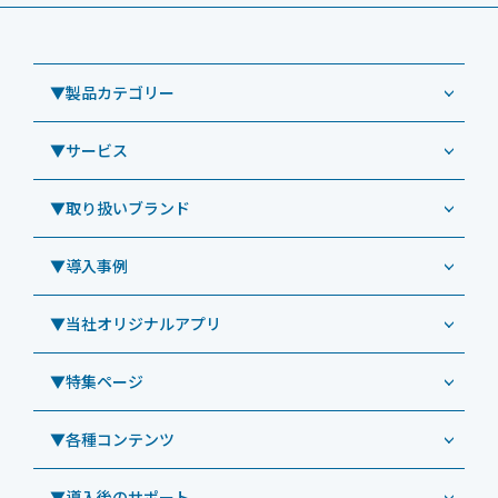
▼製品カテゴリー
▼サービス
業務用タブレット
Windowsタブレット TW2A-NF9LTA
▼取り扱いブランド
コールセンター
Windowsタブレット TW2A-N9LTA
CRMシステム「カイゼンコール」
▼導入事例
Windowsタブレット TW2A-N9LT
ODS（オーディーエス）
リペアサービス
Windowsタブレット TW2A-E9LT
LG（エルジー）
▼当社オリジナルアプリ
教育機関向けiPad修理パック
導入事例（業務用タブレット、デジタルサイネージほか）
Androidタブレット TA2C-NF8
ViewSonic（ビューソニック）
社内ヘルプデスク代行サービス
事例：業務用タブレット端末
▼特集ページ
Androidタブレット TA2C-NF8BL
PHILIPS（フィリップス）
業務効率化アプリ「NFCオプティマイザー」
教育機関向けiPad管理運用パック
事例：業務用サイネージ・プロジェクター
Androidタブレット TA2C-CS8
DynaScan（ダイナスキャン）
サポート支援アプリ「ログ送信アプリ」
▼各種コンテンツ
教育機関向けICT支援ソリューション
事例：業務用オーディオ・その他AV機器
業務用タブレット
Androidタブレット TA2C-CS8BL
SAMSUNG（サムスン）
MDMアプリ「Tablet Control」
教育機関向けネットワーク機器導入保守
事例：サービス
>特長1：USB Type-Aポート
▼導入後のサポート