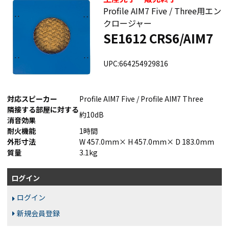
Profile AIM7 Five / Three用エン
クロージャー
SE1612 CRS6/AIM7
UPC:664254929816
対応スピーカー
Profile AIM7 Five / Profile AIM7 Three
隣接する部屋に対する
約10dB
消音効果
耐火機能
1時間
外形寸法
W 457.0mm× H 457.0mm× D 183.0mm
質量
3.1kg
ログイン
ログイン
新規会員登録