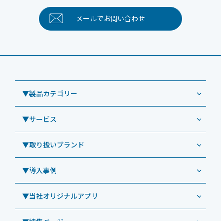
メールで
お問い合わせ
▼製品カテゴリー
▼サービス
業務用タブレット
Windowsタブレット TW2A-NF9LTA
▼取り扱いブランド
コールセンター
Windowsタブレット TW2A-N9LTA
CRMシステム「カイゼンコール」
▼導入事例
Windowsタブレット TW2A-N9LT
ODS（オーディーエス）
リペアサービス
Windowsタブレット TW2A-E9LT
LG（エルジー）
▼当社オリジナルアプリ
教育機関向けiPad修理パック
導入事例（業務用タブレット、デジタルサイネージほか）
Androidタブレット TA2C-NF8
ViewSonic（ビューソニック）
社内ヘルプデスク代行サービス
事例：業務用タブレット端末