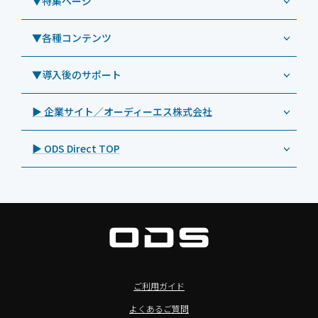
▼特集ページ
Androidタブレット TA2C-NF8BL
PHILIPS（フィリップス）
業務効率化アプリ「NFCオプティマイザー」
教育機関向けiPad管理運用パック
事例：業務用サイネージ・プロジェクター
Androidタブレット TA2C-CS8
DynaScan（ダイナスキャン）
サポート支援アプリ「ログ送信アプリ」
▼各種コンテンツ
教育機関向けICT支援ソリューション
事例：業務用オーディオ・その他AV機器
業務用タブレット
Androidタブレット TA2C-CS8BL
SAMSUNG（サムスン）
MDMアプリ「Tablet Control」
教育機関向けネットワーク機器導入保守
事例：サービス
>特長1：USB Type-Aポート
▼導入後のサポート
Androidタブレット TA2C-DR94G
Goodview（グッドビュー）
特集記事
キッティング
>特長2：microHDMIポート
Androidタブレット TA2C-DR9
Cloudpoint（クラウドポイント）
製品カタログ
▶ 企業サイト／オーディーエス株式会社
自治体向けDXソリューションサービス
>特長3：AC常時給電タイプ
オーディーエスPCカスタマーセンター
Androidタブレット TA2C-M8AC
BenQ（ベンキュー）
プレスリリース
法人向けデバイス買取サービス
>飲食向けタブレット
▶ ODS Direct TOP
Androidタブレット TA2C-M8
Magconn（マグコン）
製品写真
法人向けiPad修理＆デバイス買取サービス
>ホテル向けタブレット
PTJ-MCシリーズ、PDS-MC
LUTRON（ルートロン）
Commercial Audio: Product page(English)
>サイネージ利用タブレット
タブレット周辺機器
BIAMP ／ Apart Audio（バイアンプ）
>バッテリーレスタブレット
デジタルサイネージ
SpeakerCraft（スピーカークラフト）
>NFCタブレット
デジタルホワイトボード／電子黒板
AIM（エイム）
>TA2C-NF8シリーズ紹介
プロジェクター
MASSIVE（マッシブ）
ご利用ガイド
>Windowsタブレット
商業用オーディオ
Sound Sphere（サウンドスフィア）
よくあるご質問
オーディーエスが選ばれる理由