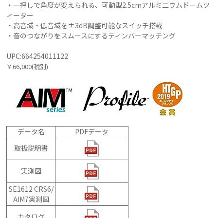
・一押しで角度が変えられる、可動型2.5cmアルミ二ウムドームツ
ィーター
・高音域・低音域を±3dB調整可能なスイッチ搭載
・音のつながりをスムースにするティンバーマッチング
UPC:664254011122
￥66,000(税別)
データ名
PDFデータ
取扱説明書
実測図
SE1612 CRS6/
AIM7実測図
カタログ