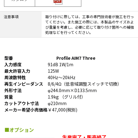
注意事項
取り付けに際しては、工事の専門技術者が施工を行っ
てください。また施工の際には、本製品のサイズおよ
び重量を考慮し、必要に応じて取り付け箇所への補強
処理などを行ってください。
型番
Profile AIM7 Three
入力感度
91dB 1W/1m
最大許容入力
125W
周波数特性
40Hz～20kHz
再生インピーダンス
8/6/4Ω（低音域調整スイッチで切換）
外形寸法
φ244.0mm×D133.5mm
質量
1.9kg （グリル付）
カットアウト寸法
φ210mm
メーカー希望小売価格
￥47,000(税別)
■オプション
生産完了・販売終了