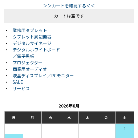
＞＞カートを確認する＜＜
カートは空です
・
業務用タブレット
・
タブレット周辺機器
・
デジタルサイネージ
・
デジタルホワイトボード
／電子黒板
・
プロジェクター
・
商業用オーディオ
・
液晶ディスプレイ／PCモニター
・
SALE
・
サービス
2026年8月
日
月
火
水
木
金
土
1