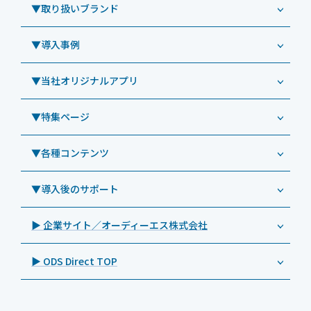
Windowsタブレット TW2A-NF9LTA
▼取り扱いブランド
コールセンター
Windowsタブレット TW2A-N9LTA
CRMシステム「カイゼンコール」
▼導入事例
Windowsタブレット TW2A-N9LT
ODS（オーディーエス）
リペアサービス
Windowsタブレット TW2A-E9LT
LG（エルジー）
▼当社オリジナルアプリ
教育機関向けiPad修理パック
導入事例（業務用タブレット、デジタルサイネージほか）
Androidタブレット TA2C-NF8
ViewSonic（ビューソニック）
社内ヘルプデスク代行サービス
事例：業務用タブレット端末
▼特集ページ
Androidタブレット TA2C-NF8BL
PHILIPS（フィリップス）
業務効率化アプリ「NFCオプティマイザー」
教育機関向けiPad管理運用パック
事例：業務用サイネージ・プロジェクター
Androidタブレット TA2C-CS8
DynaScan（ダイナスキャン）
サポート支援アプリ「ログ送信アプリ」
▼各種コンテンツ
教育機関向けICT支援ソリューション
事例：業務用オーディオ・その他AV機器
業務用タブレット
Androidタブレット TA2C-CS8BL
SAMSUNG（サムスン）
MDMアプリ「Tablet Control」
教育機関向けネットワーク機器導入保守
事例：サービス
>特長1：USB Type-Aポート
▼導入後のサポート
Androidタブレット TA2C-DR94G
Goodview（グッドビュー）
特集記事
キッティング
>特長2：microHDMIポート
Androidタブレット TA2C-DR9
Cloudpoint（クラウドポイント）
製品カタログ
▶ 企業サイト／オーディーエス株式会社
自治体向けDXソリューションサービス
>特長3：AC常時給電タイプ
オーディーエスPCカスタマーセンター
Androidタブレット TA2C-M8AC
BenQ（ベンキュー）
プレスリリース
法人向けデバイス買取サービス
>飲食向けタブレット
▶ ODS Direct TOP
Androidタブレット TA2C-M8
Magconn（マグコン）
製品写真
法人向けiPad修理＆デバイス買取サービス
>ホテル向けタブレット
PTJ-MCシリーズ、PDS-MC
LUTRON（ルートロン）
Commercial Audio: Product page(English)
>サイネージ利用タブレット