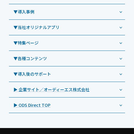
Windowsタブレット TW2A-N9LTA
CRMシステム「カイゼンコール」
▼導入事例
Windowsタブレット TW2A-N9LT
ODS（オーディーエス）
リペアサービス
Windowsタブレット TW2A-E9LT
LG（エルジー）
▼当社オリジナルアプリ
教育機関向けiPad修理パック
導入事例（業務用タブレット、デジタルサイネージほか）
Androidタブレット TA2C-NF8
ViewSonic（ビューソニック）
社内ヘルプデスク代行サービス
事例：業務用タブレット端末
▼特集ページ
Androidタブレット TA2C-NF8BL
PHILIPS（フィリップス）
業務効率化アプリ「NFCオプティマイザー」
教育機関向けiPad管理運用パック
事例：業務用サイネージ・プロジェクター
Androidタブレット TA2C-CS8
DynaScan（ダイナスキャン）
サポート支援アプリ「ログ送信アプリ」
▼各種コンテンツ
教育機関向けICT支援ソリューション
事例：業務用オーディオ・その他AV機器
業務用タブレット
Androidタブレット TA2C-CS8BL
SAMSUNG（サムスン）
MDMアプリ「Tablet Control」
教育機関向けネットワーク機器導入保守
事例：サービス
>特長1：USB Type-Aポート
▼導入後のサポート
Androidタブレット TA2C-DR94G
Goodview（グッドビュー）
特集記事
キッティング
>特長2：microHDMIポート
Androidタブレット TA2C-DR9
Cloudpoint（クラウドポイント）
製品カタログ
▶ 企業サイト／オーディーエス株式会社
自治体向けDXソリューションサービス
>特長3：AC常時給電タイプ
オーディーエスPCカスタマーセンター
Androidタブレット TA2C-M8AC
BenQ（ベンキュー）
プレスリリース
法人向けデバイス買取サービス
>飲食向けタブレット
▶ ODS Direct TOP
Androidタブレット TA2C-M8
Magconn（マグコン）
製品写真
法人向けiPad修理＆デバイス買取サービス
>ホテル向けタブレット
PTJ-MCシリーズ、PDS-MC
LUTRON（ルートロン）
Commercial Audio: Product page(English)
>サイネージ利用タブレット
タブレット周辺機器
BIAMP ／ Apart Audio（バイアンプ）
>バッテリーレスタブレット