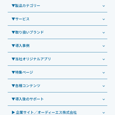
▼製品カテゴリー
▼サービス
業務用タブレット
Windowsタブレット TW2A-NF9LTA
▼取り扱いブランド
コールセンター
Windowsタブレット TW2A-N9LTA
CRMシステム「カイゼンコール」
▼導入事例
Windowsタブレット TW2A-N9LT
ODS（オーディーエス）
リペアサービス
Windowsタブレット TW2A-E9LT
LG（エルジー）
▼当社オリジナルアプリ
教育機関向けiPad修理パック
導入事例（業務用タブレット、デジタルサイネージほか）
Androidタブレット TA2C-NF8
ViewSonic（ビューソニック）
社内ヘルプデスク代行サービス
事例：業務用タブレット端末
▼特集ページ
Androidタブレット TA2C-NF8BL
PHILIPS（フィリップス）
業務効率化アプリ「NFCオプティマイザー」
教育機関向けiPad管理運用パック
事例：業務用サイネージ・プロジェクター
Androidタブレット TA2C-CS8
DynaScan（ダイナスキャン）
サポート支援アプリ「ログ送信アプリ」
▼各種コンテンツ
教育機関向けICT支援ソリューション
事例：業務用オーディオ・その他AV機器
業務用タブレット
Androidタブレット TA2C-CS8BL
SAMSUNG（サムスン）
MDMアプリ「Tablet Control」
教育機関向けネットワーク機器導入保守
事例：サービス
>特長1：USB Type-Aポート
▼導入後のサポート
Androidタブレット TA2C-DR94G
Goodview（グッドビュー）
特集記事
キッティング
>特長2：microHDMIポート
Androidタブレット TA2C-DR9
Cloudpoint（クラウドポイント）
製品カタログ
▶ 企業サイト／オーディーエス株式会社
自治体向けDXソリューションサービス
>特長3：AC常時給電タイプ