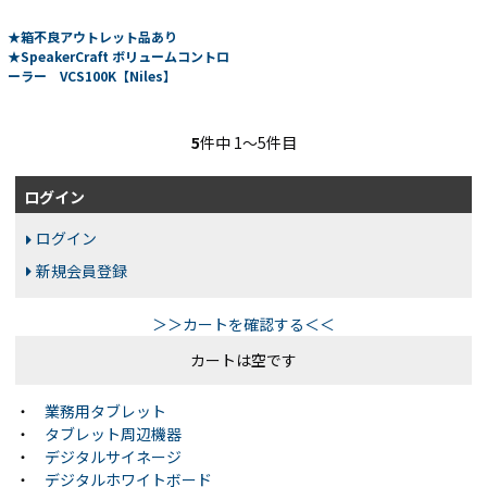
★箱不良アウトレット品あり
★SpeakerCraft ボリュームコントロ
ーラー VCS100K【Niles】
5
件中 1〜5件目
ログイン
ログイン
新規会員登録
＞＞カートを確認する＜＜
カートは空です
・
業務用タブレット
・
タブレット周辺機器
・
デジタルサイネージ
・
デジタルホワイトボード