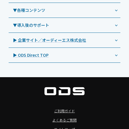
教育機関向けiPad管理運用パック
事例：業務用サイネージ・プロジェクター
Androidタブレット TA2C-CS8
DynaScan（ダイナスキャン）
サポート支援アプリ「ログ送信アプリ」
▼各種コンテンツ
教育機関向けICT支援ソリューション
事例：業務用オーディオ・その他AV機器
業務用タブレット
Androidタブレット TA2C-CS8BL
SAMSUNG（サムスン）
MDMアプリ「Tablet Control」
教育機関向けネットワーク機器導入保守
事例：サービス
>特長1：USB Type-Aポート
▼導入後のサポート
Androidタブレット TA2C-DR94G
Goodview（グッドビュー）
特集記事
キッティング
>特長2：microHDMIポート
Androidタブレット TA2C-DR9
Cloudpoint（クラウドポイント）
製品カタログ
▶ 企業サイト／オーディーエス株式会社
自治体向けDXソリューションサービス
>特長3：AC常時給電タイプ
オーディーエスPCカスタマーセンター
Androidタブレット TA2C-M8AC
BenQ（ベンキュー）
プレスリリース
法人向けデバイス買取サービス
>飲食向けタブレット
▶ ODS Direct TOP
Androidタブレット TA2C-M8
Magconn（マグコン）
製品写真
法人向けiPad修理＆デバイス買取サービス
>ホテル向けタブレット
PTJ-MCシリーズ、PDS-MC
LUTRON（ルートロン）
Commercial Audio: Product page(English)
>サイネージ利用タブレット
タブレット周辺機器
BIAMP ／ Apart Audio（バイアンプ）
>バッテリーレスタブレット
デジタルサイネージ
SpeakerCraft（スピーカークラフト）
>NFCタブレット
デジタルホワイトボード／電子黒板
AIM（エイム）
>TA2C-NF8シリーズ紹介
プロジェクター
MASSIVE（マッシブ）
ご利用ガイド
>Windowsタブレット
商業用オーディオ
Sound Sphere（サウンドスフィア）
よくあるご質問
オーディーエスが選ばれる理由
液晶ディスプレイ／PCモニター
FORVICE（フォービス）