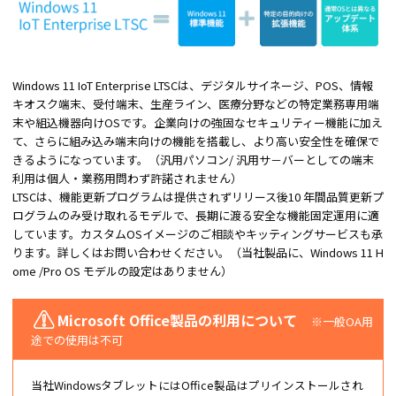
Windows 11 IoT Enterprise LTSCは、デジタルサイネージ、POS、情報
キオスク端末、受付端末、生産ライン、医療分野などの特定業務専用端
末や組込機器向けOSです。企業向けの強固なセキュリティー機能に加え
て、さらに組み込み端末向けの機能を搭載し、より高い安全性を確保で
きるようになっています。（汎用パソコン/ 汎用サ－バーとしての端末
利用は個人・業務用問わず許諾されません）
LTSCは、機能更新プログラムは提供されずリリース後10 年間品質更新プ
ログラムのみ受け取れるモデルで、長期に渡る安全な機能固定運用に適
しています。カスタムOSイメージのご相談やキッティングサービスも承
ります。詳しくはお問い合わせください。（当社製品に、Windows 11 H
ome /Pro OS モデルの設定はありません）
Microsoft Office製品の利用について
※一般OA用
途での使用は不可
当社WindowsタブレットにはOffice製品はプリインストールされ