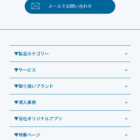
メールで
お問い合わせ
▼製品カテゴリー
▼サービス
業務用タブレット
Windowsタブレット TW2A-NF9LTA
▼取り扱いブランド
コールセンター
Windowsタブレット TW2A-N9LTA
CRMシステム「カイゼンコール」
▼導入事例
Windowsタブレット TW2A-N9LT
ODS（オーディーエス）
リペアサービス
Windowsタブレット TW2A-E9LT
LG（エルジー）
▼当社オリジナルアプリ
教育機関向けiPad修理パック
導入事例（業務用タブレット、デジタルサイネージほか）
Androidタブレット TA2C-NF8
ViewSonic（ビューソニック）
社内ヘルプデスク代行サービス
事例：業務用タブレット端末
▼特集ページ
Androidタブレット TA2C-NF8BL
PHILIPS（フィリップス）
業務効率化アプリ「NFCオプティマイザー」