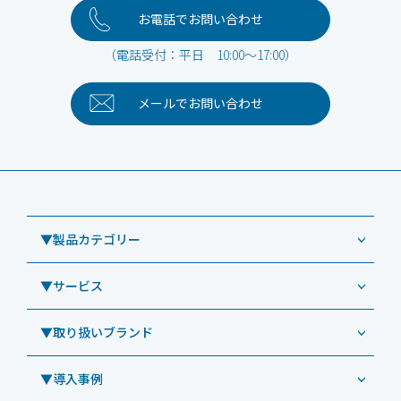
お電話でお問い合わせ
（電話受付：平日 10:00～17:00）
メールで
お問い合わせ
▼製品カテゴリー
▼サービス
業務用タブレット
Windowsタブレット TW2A-NF9LTA
▼取り扱いブランド
コールセンター
Windowsタブレット TW2A-N9LTA
CRMシステム「カイゼンコール」
▼導入事例
Windowsタブレット TW2A-N9LT
ODS（オーディーエス）