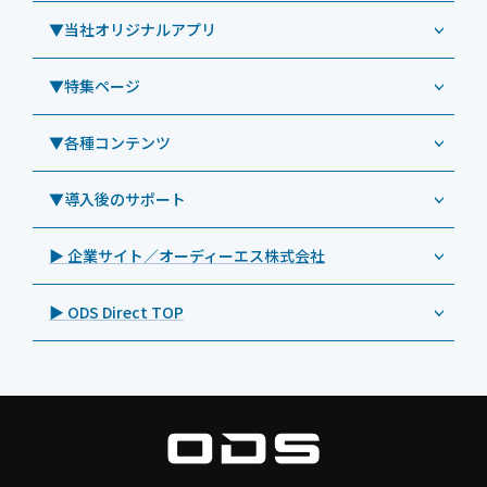
リペアサービス
Windowsタブレット TW2A-E9LT
LG（エルジー）
▼当社オリジナルアプリ
教育機関向けiPad修理パック
導入事例（業務用タブレット、デジタルサイネージほか）
Androidタブレット TA2C-NF8
ViewSonic（ビューソニック）
社内ヘルプデスク代行サービス
事例：業務用タブレット端末
▼特集ページ
Androidタブレット TA2C-NF8BL
PHILIPS（フィリップス）
業務効率化アプリ「NFCオプティマイザー」
教育機関向けiPad管理運用パック
事例：業務用サイネージ・プロジェクター
Androidタブレット TA2C-CS8
DynaScan（ダイナスキャン）
サポート支援アプリ「ログ送信アプリ」
▼各種コンテンツ
教育機関向けICT支援ソリューション
事例：業務用オーディオ・その他AV機器
業務用タブレット
Androidタブレット TA2C-CS8BL
SAMSUNG（サムスン）
MDMアプリ「Tablet Control」
教育機関向けネットワーク機器導入保守
事例：サービス
>特長1：USB Type-Aポート
▼導入後のサポート
Androidタブレット TA2C-DR94G
Goodview（グッドビュー）
特集記事
キッティング
>特長2：microHDMIポート
Androidタブレット TA2C-DR9
Cloudpoint（クラウドポイント）
製品カタログ
▶ 企業サイト／オーディーエス株式会社
自治体向けDXソリューションサービス
>特長3：AC常時給電タイプ
オーディーエスPCカスタマーセンター
Androidタブレット TA2C-M8AC
BenQ（ベンキュー）
プレスリリース
法人向けデバイス買取サービス
>飲食向けタブレット
▶ ODS Direct TOP
Androidタブレット TA2C-M8
Magconn（マグコン）
製品写真
法人向けiPad修理＆デバイス買取サービス
>ホテル向けタブレット
PTJ-MCシリーズ、PDS-MC
LUTRON（ルートロン）
Commercial Audio: Product page(English)
>サイネージ利用タブレット
タブレット周辺機器
BIAMP ／ Apart Audio（バイアンプ）
>バッテリーレスタブレット
デジタルサイネージ
SpeakerCraft（スピーカークラフト）
>NFCタブレット
デジタルホワイトボード／電子黒板
AIM（エイム）