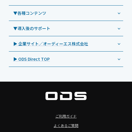
Androidタブレット TA2C-NF8BL
PHILIPS（フィリップス）
業務効率化アプリ「NFCオプティマイザー」
教育機関向けiPad管理運用パック
事例：業務用サイネージ・プロジェクター
Androidタブレット TA2C-CS8
DynaScan（ダイナスキャン）
サポート支援アプリ「ログ送信アプリ」
▼各種コンテンツ
教育機関向けICT支援ソリューション
事例：業務用オーディオ・その他AV機器
業務用タブレット
Androidタブレット TA2C-CS8BL
SAMSUNG（サムスン）
MDMアプリ「Tablet Control」
教育機関向けネットワーク機器導入保守
事例：サービス
>特長1：USB Type-Aポート
▼導入後のサポート
Androidタブレット TA2C-DR94G
Goodview（グッドビュー）
特集記事
キッティング
>特長2：microHDMIポート
Androidタブレット TA2C-DR9
Cloudpoint（クラウドポイント）
製品カタログ
▶ 企業サイト／オーディーエス株式会社
自治体向けDXソリューションサービス
>特長3：AC常時給電タイプ
オーディーエスPCカスタマーセンター
Androidタブレット TA2C-M8AC
BenQ（ベンキュー）
プレスリリース
法人向けデバイス買取サービス
>飲食向けタブレット
▶ ODS Direct TOP
Androidタブレット TA2C-M8
Magconn（マグコン）
製品写真
法人向けiPad修理＆デバイス買取サービス
>ホテル向けタブレット
PTJ-MCシリーズ、PDS-MC
LUTRON（ルートロン）
Commercial Audio: Product page(English)
>サイネージ利用タブレット
タブレット周辺機器
BIAMP ／ Apart Audio（バイアンプ）
>バッテリーレスタブレット
デジタルサイネージ
SpeakerCraft（スピーカークラフト）
>NFCタブレット
デジタルホワイトボード／電子黒板
AIM（エイム）
>TA2C-NF8シリーズ紹介
プロジェクター
MASSIVE（マッシブ）
ご利用ガイド
>Windowsタブレット
商業用オーディオ
Sound Sphere（サウンドスフィア）
よくあるご質問
オーディーエスが選ばれる理由
液晶ディスプレイ／PCモニター
FORVICE（フォービス）