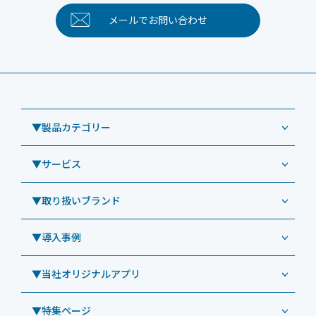
メールで
お問い合わせ
▼製品カテゴリー
▼サービス
業務用タブレット
Windowsタブレット TW2A-NF9LTA
▼取り扱いブランド
コールセンター
Windowsタブレット TW2A-N9LTA
CRMシステム「カイゼンコール」
▼導入事例
Windowsタブレット TW2A-N9LT
ODS（オーディーエス）
リペアサービス
Windowsタブレット TW2A-E9LT
LG（エルジー）
▼当社オリジナルアプリ
教育機関向けiPad修理パック
導入事例（業務用タブレット、デジタルサイネージほか）
Androidタブレット TA2C-NF8
ViewSonic（ビューソニック）
社内ヘルプデスク代行サービス
事例：業務用タブレット端末
▼特集ページ