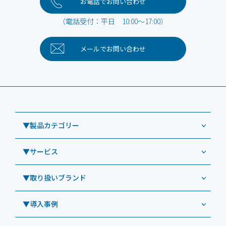
お電話でお問い合わせ
（電話受付：平日 10:00～17:00）
メールで
お問い合わせ
▼製品カテゴリー
▼サービス
業務用タブレット
Windowsタブレット TW2A-NF9LTA
▼取り扱いブランド
コールセンター
Windowsタブレット TW2A-N9LTA
CRMシステム「カイゼンコール」
▼導入事例
Windowsタブレット TW2A-N9LT
ODS（オーディーエス）
リペアサービス