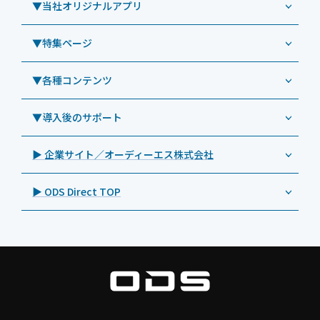
Windowsタブレット TW2A-E9LT
LG（エルジー）
▼当社オリジナルアプリ
教育機関向けiPad修理パック
導入事例（業務用タブレット、デジタルサイネージほか）
Androidタブレット TA2C-NF8
ViewSonic（ビューソニック）
社内ヘルプデスク代行サービス
事例：業務用タブレット端末
▼特集ページ
Androidタブレット TA2C-NF8BL
PHILIPS（フィリップス）
業務効率化アプリ「NFCオプティマイザー」
教育機関向けiPad管理運用パック
事例：業務用サイネージ・プロジェクター
Androidタブレット TA2C-CS8
DynaScan（ダイナスキャン）
サポート支援アプリ「ログ送信アプリ」
▼各種コンテンツ
教育機関向けICT支援ソリューション
事例：業務用オーディオ・その他AV機器
業務用タブレット
Androidタブレット TA2C-CS8BL
SAMSUNG（サムスン）
MDMアプリ「Tablet Control」
教育機関向けネットワーク機器導入保守
事例：サービス
>特長1：USB Type-Aポート
▼導入後のサポート
Androidタブレット TA2C-DR94G
Goodview（グッドビュー）
特集記事
キッティング
>特長2：microHDMIポート
Androidタブレット TA2C-DR9
Cloudpoint（クラウドポイント）
製品カタログ
▶ 企業サイト／オーディーエス株式会社
自治体向けDXソリューションサービス
>特長3：AC常時給電タイプ
オーディーエスPCカスタマーセンター
Androidタブレット TA2C-M8AC
BenQ（ベンキュー）
プレスリリース
法人向けデバイス買取サービス
>飲食向けタブレット
▶ ODS Direct TOP
Androidタブレット TA2C-M8
Magconn（マグコン）
製品写真
法人向けiPad修理＆デバイス買取サービス
>ホテル向けタブレット
PTJ-MCシリーズ、PDS-MC
LUTRON（ルートロン）
Commercial Audio: Product page(English)
>サイネージ利用タブレット
タブレット周辺機器
BIAMP ／ Apart Audio（バイアンプ）
>バッテリーレスタブレット
デジタルサイネージ
SpeakerCraft（スピーカークラフト）
>NFCタブレット
デジタルホワイトボード／電子黒板
AIM（エイム）
>TA2C-NF8シリーズ紹介
プロジェクター
MASSIVE（マッシブ）