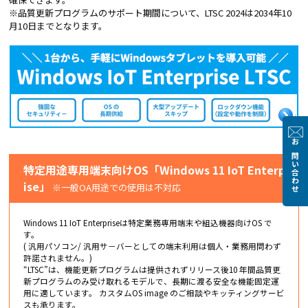
※品質更新プログラムのサポート期間について、LTSC 2024は2034年10
月10日までとなります。
お問い合わせ
特定用途専用端末向けOS「Windows 11 IoT Enterpr
ise」
※一般OA用途での使用は不対応
Windows 11 IoT Enterpriseは特定業務専用端末や組込機器向けOS で
す。
( 汎用パソコン/ 汎用サ－バーとしての端末利用は個人・業務用問わず
許諾されません。)
“LTSC”は、機能更新プログラムは提供されずリリース後10 年間品質更
新プログラムのみ受け取れるモデルで、長期に渡る安全な機能固定運
用に適しています。 カスタムOS image のご相談やキッティングサービ
スも承ります。