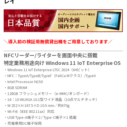
レイ
＼導入前の検証用無償貸出機をご用意しております／
NFCリーダー/ライターを画面中央に搭載
特定業務用途向け Windows 11 IoT Enterprise OS
・Windows 11 IoT Enterprise LTSC 2024（64ビット）
・NFC：TypeA/TypeB/TypeF（FeliCa Mクラス）/TypeV
・Intel Processor N150
・8GB SDRAM
・128GB フラッシュメモリー（e-MMC/オンボード）
・16：10 WUXGA 10.1型ワイド液晶（10点マルチタッチ）
・W 252×H 167.5×D 10.5 mm／約670g
・Wi-Fi6（IEEE 802.11ax）対応
・USB Type-A端子×2 / Type-C端子×1 搭載
・充電専用DC端子採用