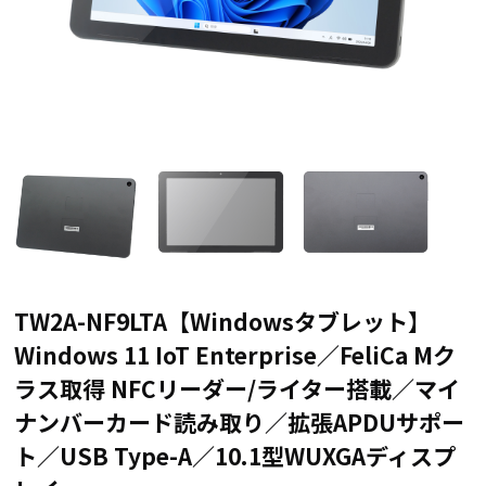
TW2A-NF9LTA【Windowsタブレット】
Windows 11 IoT Enterprise／FeliCa Mク
ラス取得 NFCリーダー/ライター搭載／マイ
ナンバーカード読み取り／拡張APDUサポー
ト／USB Type-A／10.1型WUXGAディスプ