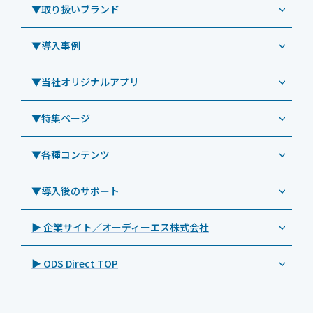
Windowsタブレット TW2A-NF9LTA
▼取り扱いブランド
コールセンター
Windowsタブレット TW2A-N9LTA
CRMシステム「カイゼンコール」
▼導入事例
Windowsタブレット TW2A-N9LT
ODS（オーディーエス）
リペアサービス
Windowsタブレット TW2A-E9LT
LG（エルジー）
▼当社オリジナルアプリ
教育機関向けiPad修理パック
導入事例（業務用タブレット、デジタルサイネージほか）
Androidタブレット TA2C-NF8
ViewSonic（ビューソニック）
社内ヘルプデスク代行サービス
事例：業務用タブレット端末
▼特集ページ
Androidタブレット TA2C-NF8BL
PHILIPS（フィリップス）
業務効率化アプリ「NFCオプティマイザー」
教育機関向けiPad管理運用パック
事例：業務用サイネージ・プロジェクター
Androidタブレット TA2C-CS8
DynaScan（ダイナスキャン）
サポート支援アプリ「ログ送信アプリ」
▼各種コンテンツ
教育機関向けICT支援ソリューション
事例：業務用オーディオ・その他AV機器
業務用タブレット
Androidタブレット TA2C-CS8BL
SAMSUNG（サムスン）
MDMアプリ「Tablet Control」
教育機関向けネットワーク機器導入保守
事例：サービス
>特長1：USB Type-Aポート
▼導入後のサポート
Androidタブレット TA2C-DR94G
Goodview（グッドビュー）
特集記事
キッティング
>特長2：microHDMIポート
Androidタブレット TA2C-DR9
Cloudpoint（クラウドポイント）
製品カタログ
▶ 企業サイト／オーディーエス株式会社
自治体向けDXソリューションサービス
>特長3：AC常時給電タイプ
オーディーエスPCカスタマーセンター
Androidタブレット TA2C-M8AC
BenQ（ベンキュー）
プレスリリース
法人向けデバイス買取サービス
>飲食向けタブレット
▶ ODS Direct TOP
Androidタブレット TA2C-M8
Magconn（マグコン）
製品写真
法人向けiPad修理＆デバイス買取サービス
>ホテル向けタブレット
PTJ-MCシリーズ、PDS-MC
LUTRON（ルートロン）
Commercial Audio: Product page(English)
>サイネージ利用タブレット