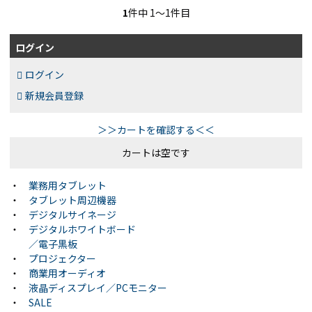
1
件中 1〜1件目
ログイン
ログイン
新規会員登録
＞＞カートを確認する＜＜
カートは空です
・
業務用タブレット
・
タブレット周辺機器
・
デジタルサイネージ
・
デジタルホワイトボード
／電子黒板
・
プロジェクター
・
商業用オーディオ
・
液晶ディスプレイ／PCモニター
・
SALE