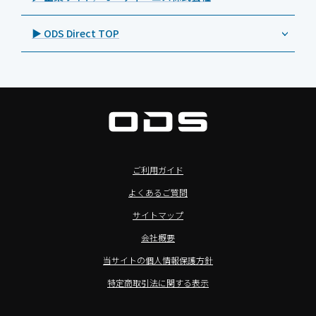
自治体向けDXソリューションサービス
>特長3：AC常時給電タイプ
オーディーエスPCカスタマーセンター
Androidタブレット TA2C-M8AC
BenQ（ベンキュー）
プレスリリース
法人向けデバイス買取サービス
>飲食向けタブレット
▶ ODS Direct TOP
Androidタブレット TA2C-M8
Magconn（マグコン）
製品写真
法人向けiPad修理＆デバイス買取サービス
>ホテル向けタブレット
PTJ-MCシリーズ、PDS-MC
LUTRON（ルートロン）
Commercial Audio: Product page(English)
>サイネージ利用タブレット
タブレット周辺機器
BIAMP ／ Apart Audio（バイアンプ）
>バッテリーレスタブレット
デジタルサイネージ
SpeakerCraft（スピーカークラフト）
>NFCタブレット
デジタルホワイトボード／電子黒板
AIM（エイム）
>TA2C-NF8シリーズ紹介
プロジェクター
MASSIVE（マッシブ）
ご利用ガイド
>Windowsタブレット
商業用オーディオ
Sound Sphere（サウンドスフィア）
よくあるご質問
オーディーエスが選ばれる理由
液晶ディスプレイ／PCモニター
FORVICE（フォービス）
サイトマップ
Windows IoT Enterprise LTSC
業務用タブレット・デジタルサイネージSALE
MMK（エムエムケー）
会社概要
TA2C-DR9シリーズ_オリジナル機能
AVAWOOD（アバウッド）
当サイトの個人情報保護方針
TA2C-CS8_カスタマイズメニュー
AURORA（オーロラ）
特定商取引法に関する表示
簡単カスタム設定ツール「EZTools」
CHIEF（チーフ）
MDMによるタブレット一括管理