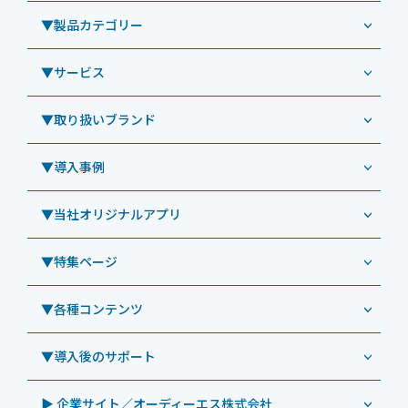
▼製品カテゴリー
▼サービス
業務用タブレット
Windowsタブレット TW2A-NF9LTA
▼取り扱いブランド
コールセンター
Windowsタブレット TW2A-N9LTA
CRMシステム「カイゼンコール」
▼導入事例
Windowsタブレット TW2A-N9LT
ODS（オーディーエス）
リペアサービス
Windowsタブレット TW2A-E9LT
LG（エルジー）
▼当社オリジナルアプリ
教育機関向けiPad修理パック
導入事例（業務用タブレット、デジタルサイネージほか）
Androidタブレット TA2C-NF8
ViewSonic（ビューソニック）
社内ヘルプデスク代行サービス
事例：業務用タブレット端末
▼特集ページ
Androidタブレット TA2C-NF8BL
PHILIPS（フィリップス）
業務効率化アプリ「NFCオプティマイザー」
教育機関向けiPad管理運用パック
事例：業務用サイネージ・プロジェクター
Androidタブレット TA2C-CS8
DynaScan（ダイナスキャン）
サポート支援アプリ「ログ送信アプリ」
▼各種コンテンツ
教育機関向けICT支援ソリューション
事例：業務用オーディオ・その他AV機器
業務用タブレット
Androidタブレット TA2C-CS8BL
SAMSUNG（サムスン）
MDMアプリ「Tablet Control」
教育機関向けネットワーク機器導入保守
事例：サービス
>特長1：USB Type-Aポート
▼導入後のサポート
Androidタブレット TA2C-DR94G
Goodview（グッドビュー）
特集記事
キッティング
>特長2：microHDMIポート
Androidタブレット TA2C-DR9
Cloudpoint（クラウドポイント）
製品カタログ
▶ 企業サイト／オーディーエス株式会社