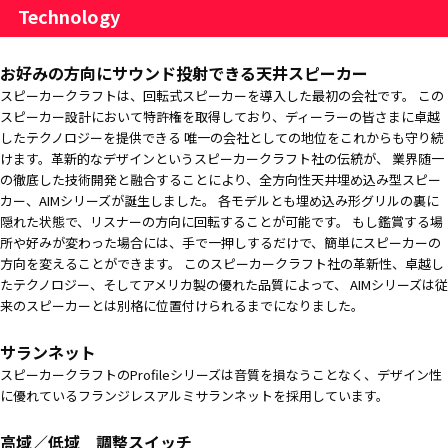
■
Technology
お好みの方向にサウンド投射できる天井スピーカー
スピーカークラフトは、回転式スピーカーを導入した最初の会社です。 この
スピーカー設計において特許権を取得しており、ディーラーの皆さまに卓越
したテクノロジーを提供できる 唯一の会社としての地位をこれからも守り続
けます。革新的なデザインというスピーカークラフト社の伝統が、 業界随一
の徹底した技術開発と融合することにより、全方向性天井埋め込み型スピー
カー、AIMシリーズが誕生しました。 各モデルとも埋め込み形グリルの裏に
隠れた状態で、リスナーの方向に回転することが可能です。 もし鑑賞する場
所や好みが変わった場合には、手で一押しするだけで、簡単にスピーカーの
方向を変えることができます。 このスピーカークラフト社の革新性、卓越し
たテクノロジー、そしてアメリカ製の優れた品質によって、 AIMシリーズは従
来のスピーカーとは別格に位置付けられるまでになりました。
サランネット
スピーカークラフトのProfileシリーズは音質を損なうことなく、デザイン性
に優れているフランジレスアルミサランネットを採用しています。
高域／低域 調整スイッチ