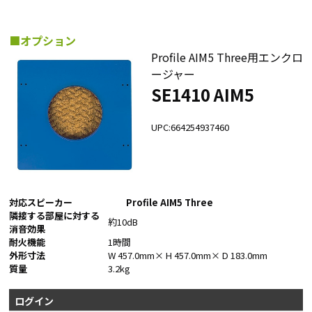
■オプション
Profile AIM5 Three用エンクロ
ージャー
SE1410 AIM5
UPC:664254937460
対応スピーカー
Profile AIM5 Three
隣接する部屋に対する
約10dB
消音効果
耐火機能
1時間
外形寸法
W 457.0mm× H 457.0mm× D 183.0mm
質量
3.2kg
ログイン