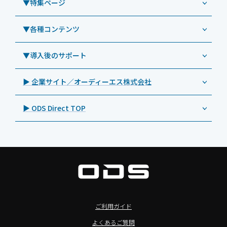
▼特集ページ
Androidタブレット TA2C-NF8BL
PHILIPS（フィリップス）
業務効率化アプリ「NFCオプティマイザー」
教育機関向けiPad管理運用パック
事例：業務用サイネージ・プロジェクター
Androidタブレット TA2C-CS8
DynaScan（ダイナスキャン）
サポート支援アプリ「ログ送信アプリ」
▼各種コンテンツ
教育機関向けICT支援ソリューション
事例：業務用オーディオ・その他AV機器
業務用タブレット
Androidタブレット TA2C-CS8BL
SAMSUNG（サムスン）
MDMアプリ「Tablet Control」
教育機関向けネットワーク機器導入保守
事例：サービス
>特長1：USB Type-Aポート
▼導入後のサポート
Androidタブレット TA2C-DR94G
Goodview（グッドビュー）
特集記事
キッティング
>特長2：microHDMIポート
Androidタブレット TA2C-DR9
Cloudpoint（クラウドポイント）
製品カタログ
▶ 企業サイト／オーディーエス株式会社
自治体向けDXソリューションサービス
>特長3：AC常時給電タイプ
オーディーエスPCカスタマーセンター
Androidタブレット TA2C-M8AC
BenQ（ベンキュー）
プレスリリース
法人向けデバイス買取サービス
>飲食向けタブレット
▶ ODS Direct TOP
Androidタブレット TA2C-M8
Magconn（マグコン）
製品写真
法人向けiPad修理＆デバイス買取サービス
>ホテル向けタブレット
PTJ-MCシリーズ、PDS-MC
LUTRON（ルートロン）
Commercial Audio: Product page(English)
>サイネージ利用タブレット
タブレット周辺機器
BIAMP ／ Apart Audio（バイアンプ）
>バッテリーレスタブレット
デジタルサイネージ
SpeakerCraft（スピーカークラフト）
>NFCタブレット
デジタルホワイトボード／電子黒板
AIM（エイム）
>TA2C-NF8シリーズ紹介
プロジェクター
MASSIVE（マッシブ）
ご利用ガイド
>Windowsタブレット
商業用オーディオ
Sound Sphere（サウンドスフィア）
よくあるご質問
オーディーエスが選ばれる理由