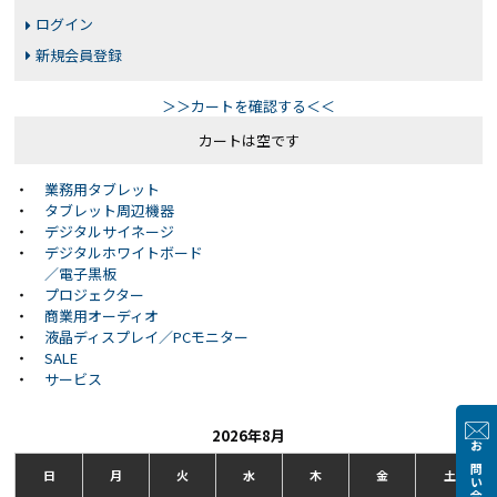
ログイン
新規会員登録
＞＞カートを確認する＜＜
カートは空です
・
業務用タブレット
・
タブレット周辺機器
・
デジタルサイネージ
・
デジタルホワイトボード
／電子黒板
・
プロジェクター
・
商業用オーディオ
・
液晶ディスプレイ／PCモニター
・
SALE
・
サービス
2026年8月
お問い合わせ
日
月
火
水
木
金
土