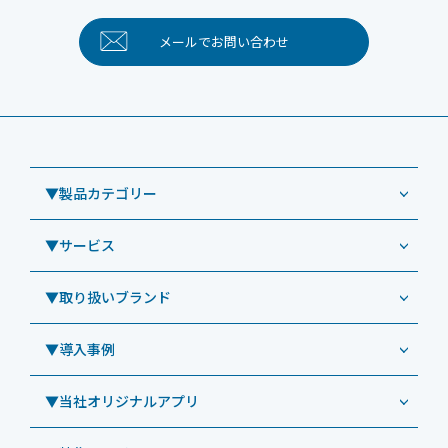
メールで
お問い合わせ
▼製品カテゴリー
▼サービス
業務用タブレット
Windowsタブレット TW2A-NF9LTA
▼取り扱いブランド
コールセンター
Windowsタブレット TW2A-N9LTA
CRMシステム「カイゼンコール」
▼導入事例
Windowsタブレット TW2A-N9LT
ODS（オーディーエス）
リペアサービス
Windowsタブレット TW2A-E9LT
LG（エルジー）
▼当社オリジナルアプリ
教育機関向けiPad修理パック
導入事例（業務用タブレット、デジタルサイネージほか）
Androidタブレット TA2C-NF8
ViewSonic（ビューソニック）
社内ヘルプデスク代行サービス
事例：業務用タブレット端末