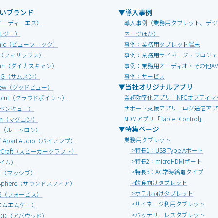
いブランド
▼導入事例
オーディーエス）
導入事例（業務用タブレット、デジ
ルジー）
ネージほか）
Sonic（ビューソニック）
事例：業務用タブレット端末
IPS（フィリップス）
事例：業務用サイネージ・プロジェ
Scan（ダイナスキャン）
事例：業務用オーディオ・その他A
UNG（サムスン）
事例：サービス
▼当社オリジナルアプリ
view（グッドビュー）
業務効率化アプリ「NFCオプティマ
dpoint（クラウドポイント）
サポート支援アプリ「ログ送信アプ
（ベンキュー）
MDMアプリ「Tablet Control」
onn（マグコン）
▼特集ページ
ON（ルートロン）
業務用タブレット
 ／ Apart Audio（バイアンプ）
>特長1：USB Type-Aポート
erCraft（スピーカークラフト）
>特長2：microHDMIポート
エイム）
>特長3：AC常時給電タイプ
IVE（マッシブ）
>飲食向けタブレット
d Sphere（サウンドスフィア）
>ホテル向けタブレット
ICE（フォービス）
>サイネージ利用タブレット
エムエムケー）
>バッテリーレスタブレット
OOD（アバウッド）