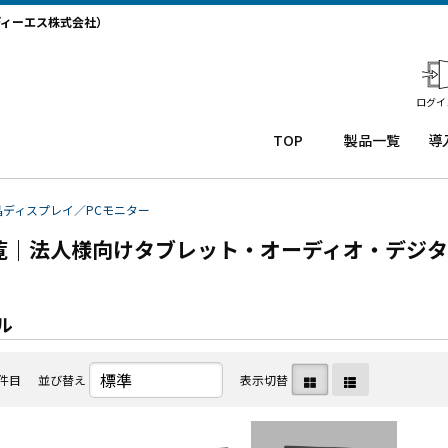
ディーエス株式会社）
ログイ
TOP
製品一覧
導
業務用タ
導
ブレット
コー
務
晶ディスプレイ／PCモニター
Windows
ルセ
ト
覧｜法人様向けタブレット・オーディオ・デジタ
タブレッ
ンタ
サ
ト TW2A-
ー
か
】
NF9LTA
CRM
事
Windows
シス
タ
ル
タブレッ
テム
末
ト TW2A-
「カ
事
N9LTA
イゼ
サ
3件目
並び替え
表示切替
Windows
ンコ
プ
タブレッ
ー
ー
ト TW2A-
ル」
事