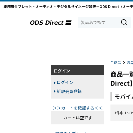
業務用タブレット・オーディオ・デジタルサイネージ通販－ODS Direct（オー
全商品
液
ログイン
商品一
Direct
ログイン
新規会員登録
モバイ
＞＞カートを確認する＜＜
3
件中 1〜
カートは空です