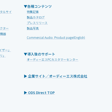
▼各種コンテンツ
タルサイ
特集記事
製品カタログ
プレスリリース
クター
製品写真
V機器
Commercial Audio: Product page(English)
イザー」
▼導入後のサポート
リ」
オーディーエスPCカスタマーセンター
▶ 企業サイト／オーディーエス株式会社
▶ ODS Direct TOP