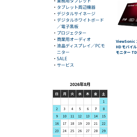
・
業務用タブレット
・
タブレット周辺機器
・
デジタルサイネージ
・
デジタルホワイトボード
／電子黒板
・
プロジェクター
・
商業用オーディオ
ViewSonic
・
液晶ディスプレイ／PCモ
HD モバイ
ニター
モニター TD
・
SALE
・
サービス
2026年8月
日
月
火
水
木
金
土
1
3
4
5
2
6
7
8
10
11
12
9
13
14
15
17
18
19
16
20
21
22
24
25
26
23
27
28
29