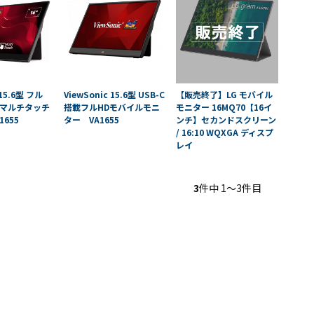
N9LT
リペ
オ
Windows
アサ
その
タブレッ
ービ
器
ト TW2A-
ス
事
E9LT
教育
ス
Android
機関
 15.6型 フル
ViewSonic 15.6型 USB-C
【販売終了】LG モバイル
タブレッ
向け
ルマルチタッチ
搭載フルHDモバイルモニ
モニター 16MQ70【16イ
ト TA2C-
iPad
1655
ター VA1655
ンチ】セカンドスクリーン
/ 16:10 WQXGA ディスプ
NF8
修理
レイ
Android
パッ
タブレッ
ク
ト TA2C-
社内
3
件中 1〜3件目
NF8BL
ヘル
Android
プデ
タブレッ
スク
ト TA2C-
代行
CS8
サー
Android
ビス
タブレッ
教育
ト TA2C-
機関