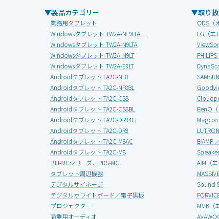
▼製品カテゴリー
▼取り扱
業務用タブレット
ODS（
Windowsタブレット TW2A-NF9LTA
LG（エ
Windowsタブレット TW2A-N9LTA
View
Windowsタブレット TW2A-N9LT
PHIL
Windowsタブレット TW2A-E9LT
Dyna
Androidタブレット TA2C-NF8
SAMS
Androidタブレット TA2C-NF8BL
Good
Androidタブレット TA2C-CS8
Clou
Androidタブレット TA2C-CS8BL
BenQ
Androidタブレット TA2C-DR94G
Magc
Androidタブレット TA2C-DR9
LUTR
Androidタブレット TA2C-M8AC
BIAMP
Androidタブレット TA2C-M8
Speak
PTJ-MCシリーズ、PDS-MC
AIM（
タブレット周辺機器
MASS
デジタルサイネージ
Soun
デジタルホワイトボード／電子黒板
FORV
プロジェクター
MMK（
商業用オーディオ
AVAW