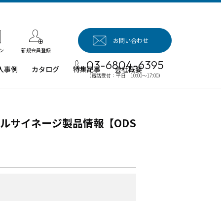
お問い合わせ
新規会員登録
ン
03-6804-6395
入事例
カタログ
特集記事
会社概要
（電話受付：平日 10:00～17:00）
入事例（業
用タブレッ
、デジタル
ルサイネージ製品情報【ODS
イネージほ
）
例：業務用
ブレット端
例：業務用
イネージ・
ロジェクタ
例：業務用