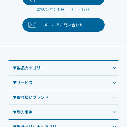
（電話受付：平日 10:00～17:00）
メールで
お問い合わせ
▼製品カテゴリー
▼サービス
業務用タブレット
Windowsタブレット TW2A-NF9LTA
▼取り扱いブランド
コールセンター
Windowsタブレット TW2A-N9LTA
CRMシステム「カイゼンコール」
▼導入事例
Windowsタブレット TW2A-N9LT
ODS（オーディーエス）
リペアサービス
Windowsタブレット TW2A-E9LT
LG（エルジー）
▼当社オリジナルアプリ