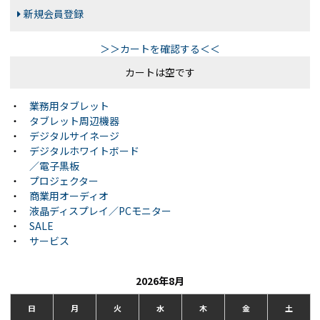
新規会員登録
＞＞カートを確認する＜＜
カートは空です
・
業務用タブレット
・
タブレット周辺機器
・
デジタルサイネージ
・
デジタルホワイトボード
／電子黒板
・
プロジェクター
・
商業用オーディオ
・
液晶ディスプレイ／PCモニター
・
SALE
・
サービス
2026年8月
日
月
火
水
木
金
土