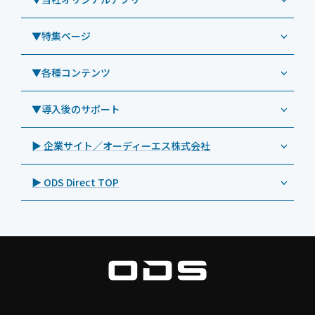
教育機関向けiPad修理パック
導入事例（業務用タブレット、デジタルサイネージほか）
Androidタブレット TA2C-NF8
ViewSonic（ビューソニック）
社内ヘルプデスク代行サービス
事例：業務用タブレット端末
▼特集ページ
Androidタブレット TA2C-NF8BL
PHILIPS（フィリップス）
業務効率化アプリ「NFCオプティマイザー」
教育機関向けiPad管理運用パック
事例：業務用サイネージ・プロジェクター
Androidタブレット TA2C-CS8
DynaScan（ダイナスキャン）
サポート支援アプリ「ログ送信アプリ」
▼各種コンテンツ
教育機関向けICT支援ソリューション
事例：業務用オーディオ・その他AV機器
業務用タブレット
Androidタブレット TA2C-CS8BL
SAMSUNG（サムスン）
MDMアプリ「Tablet Control」
教育機関向けネットワーク機器導入保守
事例：サービス
>特長1：USB Type-Aポート
▼導入後のサポート
Androidタブレット TA2C-DR94G
Goodview（グッドビュー）
特集記事
キッティング
>特長2：microHDMIポート
Androidタブレット TA2C-DR9
Cloudpoint（クラウドポイント）
製品カタログ
▶ 企業サイト／オーディーエス株式会社
自治体向けDXソリューションサービス
>特長3：AC常時給電タイプ
オーディーエスPCカスタマーセンター
Androidタブレット TA2C-M8AC
BenQ（ベンキュー）
プレスリリース
法人向けデバイス買取サービス
>飲食向けタブレット
▶ ODS Direct TOP
Androidタブレット TA2C-M8
Magconn（マグコン）
製品写真
法人向けiPad修理＆デバイス買取サービス
>ホテル向けタブレット
PTJ-MCシリーズ、PDS-MC
LUTRON（ルートロン）
Commercial Audio: Product page(English)
>サイネージ利用タブレット
タブレット周辺機器
BIAMP ／ Apart Audio（バイアンプ）
>バッテリーレスタブレット
デジタルサイネージ
SpeakerCraft（スピーカークラフト）
>NFCタブレット
デジタルホワイトボード／電子黒板
AIM（エイム）
>TA2C-NF8シリーズ紹介
プロジェクター
MASSIVE（マッシブ）