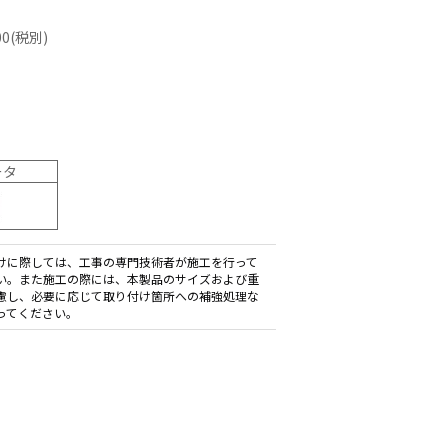
ーディオ・
0(税別)
他AV機
例：サービ
ータ
けに際しては、工事の専門技術者が施工を行って
い。また施工の際には、本製品のサイズおよび重
慮し、必要に応じて取り付け箇所への補強処理な
ってください。