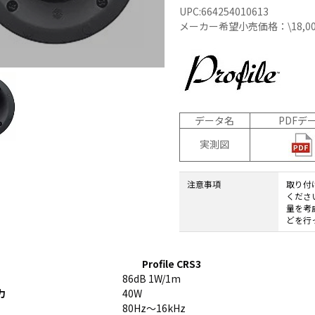
UPC:664254010613
N9LT
リペ
オ
メーカー希望小売価格：\18,00
Windows
アサ
その
タブレッ
ービ
器
ト TW2A-
ス
事
E9LT
教育
ス
Android
機関
タブレッ
向け
データ名
PDFデ
ト TA2C-
iPad
NF8
修理
実測図
Android
パッ
タブレッ
ク
ト TA2C-
社内
注意事項
取り付
くださ
NF8BL
ヘル
量を考
Android
プデ
どを行
タブレッ
スク
ト TA2C-
代行
CS8
サー
Profile CRS3
Android
ビス
86dB 1W/1m
タブレッ
教育
力
40W
ト TA2C-
機関
80Hz～16kHz