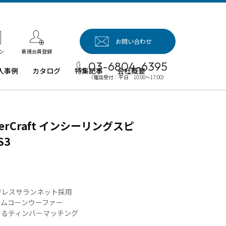
お問い合わせ
新規会員登録
ン
03-6804-6395
入事例
カタログ
特集記事
会社概要
（電話受付：平日 10:00～17:00）
入事例（業
用タブレッ
、デジタル
erCraft インシーリングスピ
イネージほ
）
S3
例：業務用
ブレット端
例：業務用
イネージ・
ジレスサランネット採用
ロジェクタ
ウムコーンウーファー
するティンバーマッチング
例：業務用