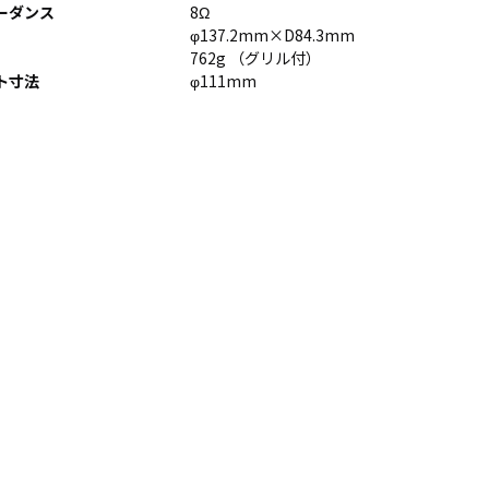
CS8BL
向け
ーダンス
8Ω
φ137.2mm×D84.3mm
Android
iPad
762g （グリル付）
タブレッ
管理
ト寸法
φ111mm
ト TA2C-
運用
DR94G
パッ
Android
ク
タブレッ
教育
ト TA2C-
機関
DR9
向け
Android
ICT
タブレッ
支援
ト TA2C-
ソリ
M8AC
ュー
Android
ショ
タブレッ
ン
ト TA2C-
教育
M8
機関
PTJ-MCシ
向け
リーズ、
ネッ
PDS-MC
トワ