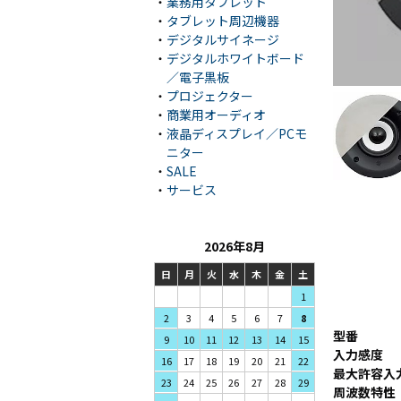
・
業務用タブレット
・
タブレット周辺機器
・
デジタルサイネージ
・
デジタルホワイトボード
／電子黒板
・
プロジェクター
・
商業用オーディオ
・
液晶ディスプレイ／PCモ
ニター
・
SALE
・
サービス
2026年8月
日
月
火
水
木
金
土
1
3
4
5
2
6
7
8
型番
10
11
12
9
13
14
15
入力感度
17
18
19
16
20
21
22
最大許容入
24
25
26
23
27
28
29
周波数特性