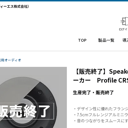
ディーエス株式会社）
ログイ
TOP
製品一覧
導
業務用タ
導
ブレット
コー
務
業用オーディオ
Windows
ルセ
ト
【販売終了】Speak
タブレッ
ンタ
サ
ト TW2A-
ー
か
ーカー Profile CR
NF9LTA
CRM
事
Windows
シス
タ
生産完了・販売終了
タブレッ
テム
末
ト TW2A-
「カ
事
N9LTA
イゼ
サ
・デザイン性に優れたフラン
Windows
ンコ
プ
・7.5cmフルレンジアルミニ
・音のつながりをスムースに
タブレッ
ー
ー
ト TW2A-
ル」
事