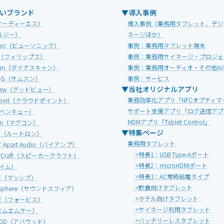
いブランド
▼導入事例
オーディーエス）
導入事例（業務用タブレット、デジ
ルジー）
ネージほか）
Sonic（ビューソニック）
事例：業務用タブレット端末
IPS（フィリップス）
事例：業務用サイネージ・プロジェ
Scan（ダイナスキャン）
事例：業務用オーディオ・その他A
UNG（サムスン）
事例：サービス
▼当社オリジナルアプリ
view（グッドビュー）
業務効率化アプリ「NFCオプティマ
dpoint（クラウドポイント）
サポート支援アプリ「ログ送信アプ
（ベンキュー）
MDMアプリ「Tablet Control」
onn（マグコン）
▼特集ページ
ON（ルートロン）
業務用タブレット
 ／ Apart Audio（バイアンプ）
>特長1：USB Type-Aポート
erCraft（スピーカークラフト）
>特長2：microHDMIポート
エイム）
>特長3：AC常時給電タイプ
IVE（マッシブ）
>飲食向けタブレット
d Sphere（サウンドスフィア）
>ホテル向けタブレット
ICE（フォービス）
>サイネージ利用タブレット
エムエムケー）
>バッテリーレスタブレット
OOD（アバウッド）