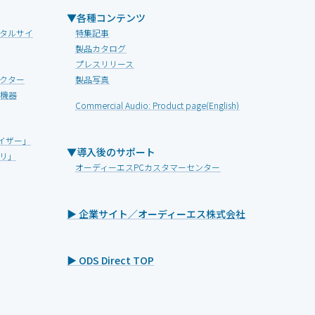
▼各種コンテンツ
タルサイ
特集記事
製品カタログ
プレスリリース
クター
製品写真
V機器
Commercial Audio: Product page(English)
イザー」
▼導入後のサポート
リ」
オーディーエスPCカスタマーセンター
▶ 企業サイト／オーディーエス株式会社
▶ ODS Direct TOP