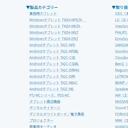
▼製品カテゴリー
▼取り扱
業務用タブレット
ODS（
Windowsタブレット TW2A-NF9LTA
LG（エ
Windowsタブレット TW2A-N9LTA
View
Windowsタブレット TW2A-N9LT
PHIL
Windowsタブレット TW2A-E9LT
Dyna
Androidタブレット TA2C-NF8
SAMS
Androidタブレット TA2C-NF8BL
Good
Androidタブレット TA2C-CS8
Clou
Androidタブレット TA2C-CS8BL
BenQ
Androidタブレット TA2C-DR94G
Magc
Androidタブレット TA2C-DR9
LUTR
Androidタブレット TA2C-M8AC
BIAMP
Androidタブレット TA2C-M8
Speak
PTJ-MCシリーズ、PDS-MC
AIM（
タブレット周辺機器
MASS
デジタルサイネージ
Soun
デジタルホワイトボード／電子黒板
FORV
プロジェクター
MMK（
商業用オーディオ
AVAW