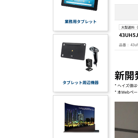
業務用タブレット
大型送料（
43UH
品番
43u
新開
タブレット周辺機器
* ヘイズ値
* 本Web