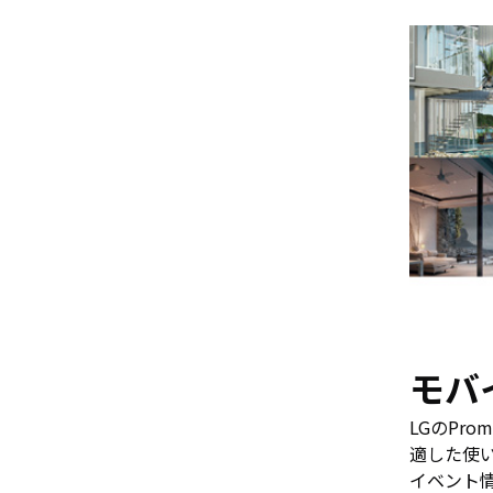
モバ
LGのPr
適した使
イベント