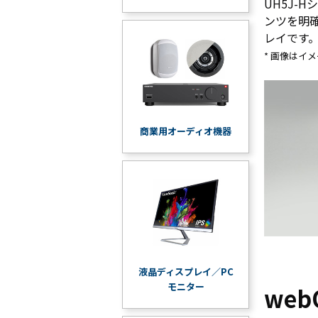
UH5J-
ンツを明
レイです
* 画像はイ
商業用オーディオ機器
液晶ディスプレイ／PC
モニター
we