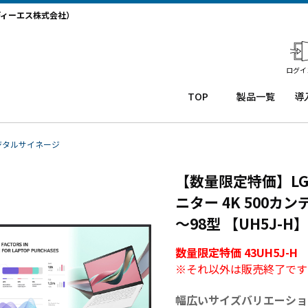
ディーエス株式会社）
ログイ
TOP
製品一覧
導
業務用タ
導
ブレット
コー
務
ジタルサイネージ
Windows
ルセ
ト
タブレッ
ンタ
サ
【数量限定特価】LG
ト TW2A-
ー
か
ニター 4K 500カン
NF9LTA
CRM
事
Windows
シス
タ
～98型 【UH5J-H】
タブレッ
テム
末
ト TW2A-
「カ
事
数量限定特価 43UH5J-H
N9LTA
イゼ
サ
※それ以外は販売終了です
Windows
ンコ
プ
タブレッ
ー
ー
幅広いサイズバリエーショ
ト TW2A-
ル」
事