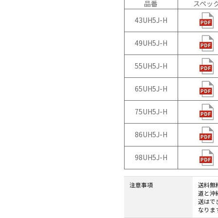
品番
スペッ
CS8BL
向け
Android
iPad
43UH5J-H
タブレッ
管理
ト TA2C-
運用
49UH5J-H
DR94G
パッ
Android
ク
55UH5J-H
タブレッ
教育
ト TA2C-
機関
65UH5J-H
DR9
向け
Android
ICT
75UH5J-H
タブレッ
支援
ト TA2C-
ソリ
M8AC
ュー
86UH5J-H
Android
ショ
タブレッ
ン
98UH5J-H
ト TA2C-
教育
M8
機関
注意事項
送料無
PTJ-MCシ
向け
道と沖
リーズ、
ネッ
送はで
PDS-MC
トワ
なりま