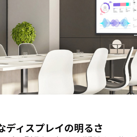
ホワイト
買取
ボード／
サー
電子黒板
ビス
プロジェ
法人
クター
向け
商業用オ
iPad
ーディオ
修理
液晶ディ
＆デ
スプレイ
バイ
／PCモニ
ス買
ター
取サ
業務用タ
ービ
ブレッ
ス
ト・デジ
タルサイ
製品
ネージ
カタ
SALE
ログ
一覧
なディスプレイの明るさ