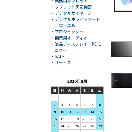
・
業務用タブレット
・
タブレット周辺機器
・
デジタルサイネージ
・
デジタルホワイトボード
／電子黒板
・
プロジェクター
・
商業用オーディオ
・
液晶ディスプレイ／PCモ
ニター
・
SALE
・
サービス
2026年8月
日
月
火
水
木
金
土
1
3
4
5
2
6
7
8
10
11
12
9
13
14
15
17
18
19
16
20
21
22
24
25
26
23
27
28
29