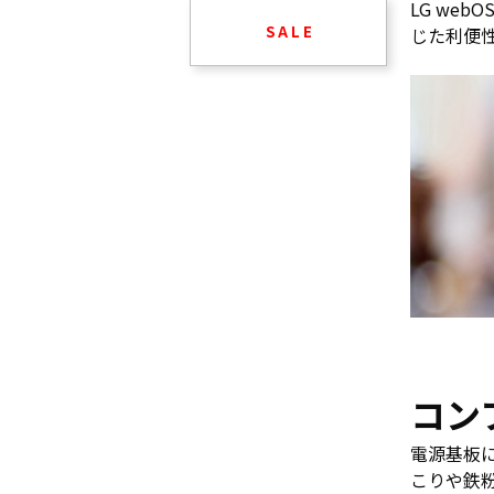
LG we
S A L E
じた利便
コン
電源基板
こりや鉄