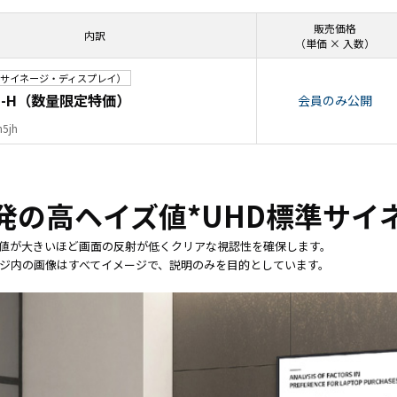
タブレッ
ーク
ト純正オ
機器
販売価格
内訳
プション
導入
（単価 × 入数）
業務効率
保守
化アプリ
キッ
サイネージ・ディスプレイ）
5J-H（数量限定特価）
「NFCオ
ティ
会員のみ公開
プティマ
ング
h5jh
イザー」
自治
サポート
体向
支援アプ
け
リ「ログ
DX
発の高ヘイズ値*UHD標準サイ
送信アプ
ソリ
リ」
ュー
は値が大きいほど画面の反射が低くクリアな視認性を確保します。
MDMアプ
ショ
ページ内の画像はすべてイメージで、説明のみを目的としています。
リ
ンサ
「Tablet
ービ
Control」
ス
デジタル
法人
サイネー
向け
ジ
デバ
デジタル
イス