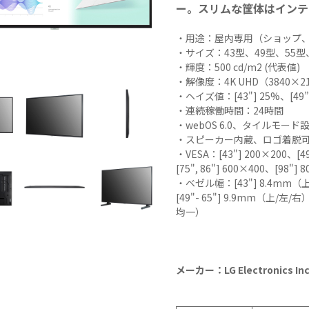
ー。スリムな筐体はインテ
N9LT
リペ
オ
Windows
アサ
その
・用途：屋内専用（ショップ
タブレッ
ービ
器
・サイズ：43型、49型、55型、
ト TW2A-
ス
事
・輝度：500 cd/m2 (代表値)
E9LT
教育
ス
・解像度：4K UHD（3840×2
Android
機関
・ヘイズ値：[43"] 25%、[49”
タブレッ
向け
・連続稼働時間：24時間
ト TA2C-
iPad
・webOS 6.0、タイルモード
NF8
修理
・スピーカー内蔵、ロゴ着脱
Android
パッ
・VESA：[43"] 200×200、[49
タブレッ
ク
[75", 86"] 600×400、[98"] 
ト TA2C-
社内
・ベゼル幅：[43"] 8.4mm（
NF8BL
ヘル
[49"- 65"] 9.9mm（上/左
Android
プデ
均一）
タブレッ
スク
ト TA2C-
代行
CS8
サー
メーカー：LG Electronics Inc
Android
ビス
タブレッ
教育
ト TA2C-
機関