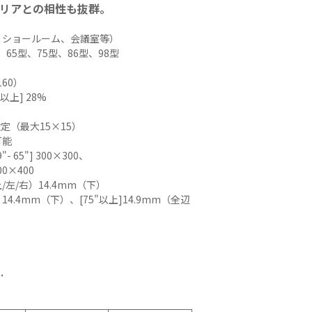
リアとの相性も抜群。
ーディオ・
他AV機
、ショールーム、会議室等）
65型、75型、86型、98型
例：サービ
160）
以上] 28%
設定（最大15×15）
可能
"- 65"] 300×300、
800×400
上/左/右）14.4mm（下）
/右）14.4mm（下）、[75"以上]14.9mm（全辺
.