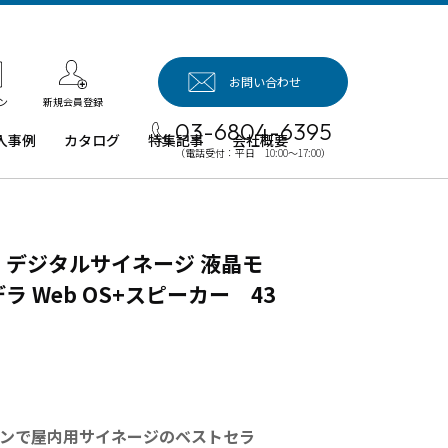
お問い合わせ
新規会員登録
ン
03-6804-6395
入事例
カタログ
特集記事
会社概要
（電話受付：平日 10:00～17:00）
入事例（業
用タブレッ
、デジタル
イネージほ
 デジタルサイネージ 液晶モ
）
デラ Web OS+スピーカー 43
例：業務用
ブレット端
例：業務用
イネージ・
ロジェクタ
ンで屋内用サイネージのベストセラ
例：業務用