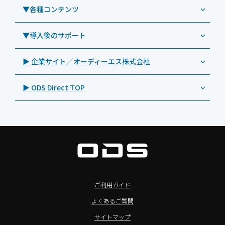
Androidタブレット TA2C-CS8
DynaScan（ダイナスキャン）
サポート支援アプリ「ログ送信アプリ」
▼各種コンテンツ
教育機関向けICT支援ソリューション
事例：業務用オーディオ・その他AV機器
業務用タブレット
Androidタブレット TA2C-CS8BL
SAMSUNG（サムスン）
MDMアプリ「Tablet Control」
教育機関向けネットワーク機器導入保守
事例：サービス
>特長1：USB Type-Aポート
▼導入後のサポート
Androidタブレット TA2C-DR94G
Goodview（グッドビュー）
特集記事
キッティング
>特長2：microHDMIポート
Androidタブレット TA2C-DR9
Cloudpoint（クラウドポイント）
製品カタログ
▶ 企業サイト／オーディーエス株式会社
自治体向けDXソリューションサービス
>特長3：AC常時給電タイプ
オーディーエスPCカスタマーセンター
Androidタブレット TA2C-M8AC
BenQ（ベンキュー）
プレスリリース
法人向けデバイス買取サービス
>飲食向けタブレット
▶ ODS Direct TOP
Androidタブレット TA2C-M8
Magconn（マグコン）
製品写真
法人向けiPad修理＆デバイス買取サービス
>ホテル向けタブレット
PTJ-MCシリーズ、PDS-MC
LUTRON（ルートロン）
Commercial Audio: Product page(English)
>サイネージ利用タブレット
タブレット周辺機器
BIAMP ／ Apart Audio（バイアンプ）
>バッテリーレスタブレット
デジタルサイネージ
SpeakerCraft（スピーカークラフト）
>NFCタブレット
デジタルホワイトボード／電子黒板
AIM（エイム）
>TA2C-NF8シリーズ紹介
プロジェクター
MASSIVE（マッシブ）
ご利用ガイド
>Windowsタブレット
商業用オーディオ
Sound Sphere（サウンドスフィア）
よくあるご質問
オーディーエスが選ばれる理由
液晶ディスプレイ／PCモニター
FORVICE（フォービス）
サイトマップ
Windows IoT Enterprise LTSC