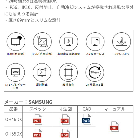
・24時間365日連続稼働OK
・IP56、IK10、反射防止、自動冷却システムが搭載され過酷な屋外
にも耐えうる設計
・厚さ69mmとスリムな設計
メーカー：SAMSUNG
品番
スペック
寸法図
CAD
マニュアル
OH46DX
OH55DX
－