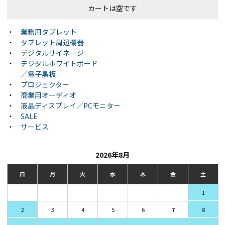
カートは空です
・
業務用タブレット
・
タブレット周辺機器
・
デジタルサイネージ
・
デジタルホワイトボード
／電子黒板
・
プロジェクター
・
商業用オーディオ
・
液晶ディスプレイ／PCモニター
・
SALE
・
サービス
2026年8月
日
月
火
水
木
金
土
1
2
3
4
5
6
7
8