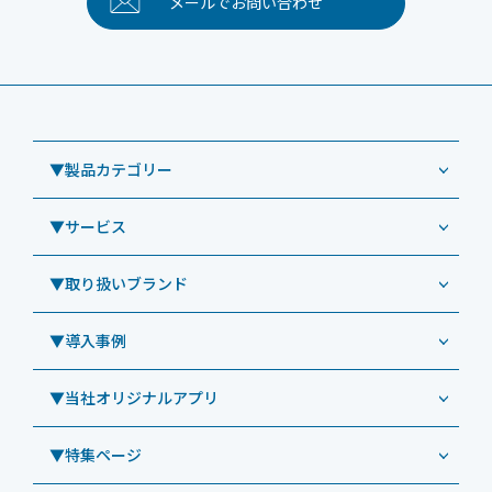
メールで
お問い合わせ
▼製品カテゴリー
▼サービス
業務用タブレット
Windowsタブレット TW2A-NF9LTA
▼取り扱いブランド
コールセンター
Windowsタブレット TW2A-N9LTA
CRMシステム「カイゼンコール」
▼導入事例
Windowsタブレット TW2A-N9LT
ODS（オーディーエス）
リペアサービス
Windowsタブレット TW2A-E9LT
LG（エルジー）
▼当社オリジナルアプリ
教育機関向けiPad修理パック
導入事例（業務用タブレット、デジタルサイネージほか）
Androidタブレット TA2C-NF8
ViewSonic（ビューソニック）
社内ヘルプデスク代行サービス
事例：業務用タブレット端末
▼特集ページ
Androidタブレット TA2C-NF8BL
PHILIPS（フィリップス）
業務効率化アプリ「NFCオプティマイザー」
教育機関向けiPad管理運用パック
事例：業務用サイネージ・プロジェクター