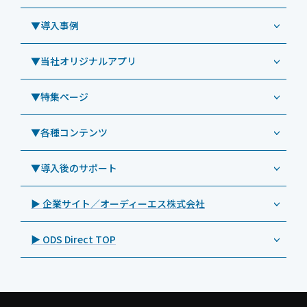
Windowsタブレット TW2A-N9LTA
CRMシステム「カイゼンコール」
▼導入事例
Windowsタブレット TW2A-N9LT
ODS（オーディーエス）
リペアサービス
Windowsタブレット TW2A-E9LT
LG（エルジー）
▼当社オリジナルアプリ
教育機関向けiPad修理パック
導入事例（業務用タブレット、デジタルサイネージほか）
Androidタブレット TA2C-NF8
ViewSonic（ビューソニック）
社内ヘルプデスク代行サービス
事例：業務用タブレット端末
▼特集ページ
Androidタブレット TA2C-NF8BL
PHILIPS（フィリップス）
業務効率化アプリ「NFCオプティマイザー」
教育機関向けiPad管理運用パック
事例：業務用サイネージ・プロジェクター
Androidタブレット TA2C-CS8
DynaScan（ダイナスキャン）
サポート支援アプリ「ログ送信アプリ」
▼各種コンテンツ
教育機関向けICT支援ソリューション
事例：業務用オーディオ・その他AV機器
業務用タブレット
Androidタブレット TA2C-CS8BL
SAMSUNG（サムスン）
MDMアプリ「Tablet Control」
教育機関向けネットワーク機器導入保守
事例：サービス
>特長1：USB Type-Aポート
▼導入後のサポート
Androidタブレット TA2C-DR94G
Goodview（グッドビュー）
特集記事
キッティング
>特長2：microHDMIポート
Androidタブレット TA2C-DR9
Cloudpoint（クラウドポイント）
製品カタログ
▶ 企業サイト／オーディーエス株式会社
自治体向けDXソリューションサービス
>特長3：AC常時給電タイプ
オーディーエスPCカスタマーセンター
Androidタブレット TA2C-M8AC
BenQ（ベンキュー）
プレスリリース
法人向けデバイス買取サービス
>飲食向けタブレット
▶ ODS Direct TOP
Androidタブレット TA2C-M8
Magconn（マグコン）
製品写真
法人向けiPad修理＆デバイス買取サービス
>ホテル向けタブレット
PTJ-MCシリーズ、PDS-MC
LUTRON（ルートロン）
Commercial Audio: Product page(English)
>サイネージ利用タブレット
タブレット周辺機器
BIAMP ／ Apart Audio（バイアンプ）
>バッテリーレスタブレット