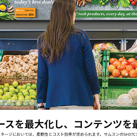
ホワイト
買取
ボード／
サー
電子黒板
ビス
プロジェ
法人
クター
向け
商業用オ
iPad
ーディオ
修理
液晶ディ
＆デ
スプレイ
バイ
／PCモニ
ス買
ター
取サ
業務用タ
ービ
ブレッ
ス
ト・デジ
タルサイ
製品
ネージ
カタ
SALE
ログ
一覧
ースを最大化し、コンテンツを
ネージにおいては、柔軟性とコスト効率が求められます。サムスンのSH37Cシ