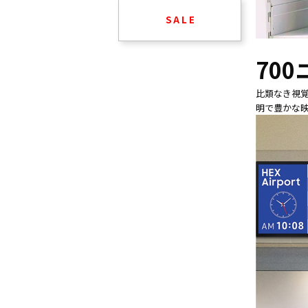
S A L E
70
比類なき視覚
明で豊かな