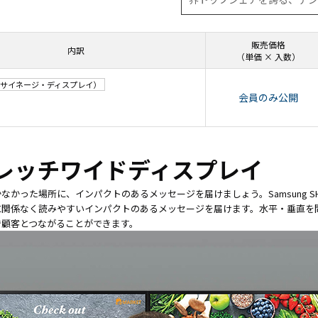
タブレッ
ーク
ト純正オ
機器
プション
導入
販売価格
業務効率
保守
内訳
（単価 × 入数）
化アプリ
キッ
「NFCオ
ティ
サイネージ・ディスプレイ）
プティマ
ング
会員のみ公開
イザー」
自治
サポート
体向
支援アプ
け
リ「ログ
DX
レッチワイドディスプレイ
送信アプ
ソリ
リ」
ュー
なかった場所に、インパクトのあるメッセージを届けましょう。Samsung S
MDMアプ
ショ
に関係なく読みやすいインパクトのあるメッセージを届けます。水平・垂直を
リ
ンサ
で顧客とつながることができます。
「Tablet
ービ
Control」
ス
デジタル
法人
サイネー
向け
ジ
デバ
デジタル
イス