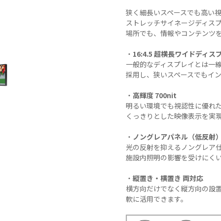
N9LT
リペ
オ
狭く細長いスペースでも高い
Windows
アサ
その
ストレッチサイネージディスプレ
タブレッ
ービ
器
場所でも、情報やコンテンツ
ト TW2A-
ス
事
E9LT
教育
ス
・
16:4.5 超横長ワイドディス
Android
機関
一般的なディスプレイとは一線を
タブレッ
向け
採用し、狭いスペースでもイ
ト TA2C-
iPad
・
高輝度 700nit
NF8
修理
明るい環境でも視認性に優れた 
Android
パッ
くっきりとした映像表示を実
タブレッ
ク
ト TA2C-
社内
・
ノングレアパネル（低反射
NF8BL
ヘル
光の反射を抑えるノングレア
Android
プデ
施設内照明の影響を受けにく
タブレッ
スク
ト TA2C-
代行
・
縦置き・横置き 両対応
CS8
サー
横方向だけでなく縦方向の設
Android
ビス
軟に活用できます。
タブレッ
教育
ト TA2C-
機関