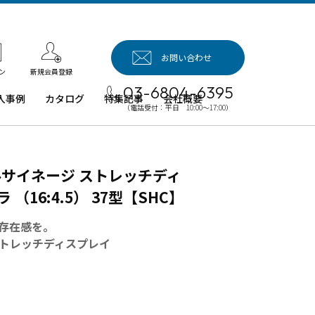
お問い合わせ
新規会員登録
ン
03-6804-6395
入事例
カタログ
特集記事
会社概要
（電話受付：平日 10:00～17:00）
入事例（業
用タブレッ
、デジタル
タルサイネージ ストレッチディ
イネージほ
）
 （16:4.5） 37型【SHC】
例：業務用
ブレット端
存在感を。
 ストレッチディスプレイ
例：業務用
イネージ・
ロジェクタ
例：業務用