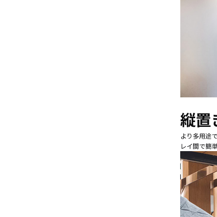
縦置
より多用途
レイ間で簡