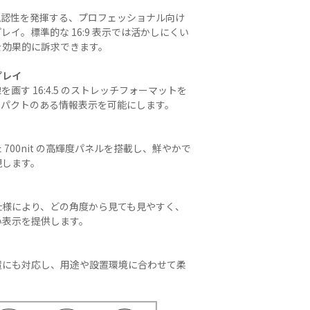
ーディオ・
視認性を発揮する、プロフェッショナル向け
他AV機
イ。標準的な 16:9 表示では活かしにくい
を効果的に訴求できます。
例：サービ
プレイ
画す 16:4.5 のストレッチフォーマットを
ンパクトのある情報表示を可能にします。
700nit の高輝度パネルを搭載し、鮮やかで
現します。
）
仕様により、どの角度から見ても見やすく、
い表示を提供します。
置にも対応し、用途や設置環境に合わせて柔