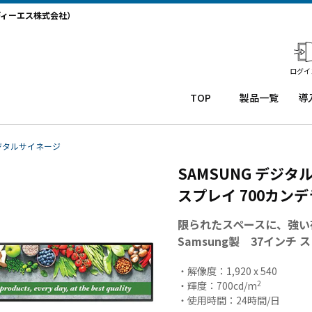
ディーエス株式会社）
ログイ
TOP
製品一覧
導
業務用タ
導
ブレット
コー
務
ジタルサイネージ
Windows
ルセ
ト
SAMSUNG デジ
タブレッ
ンタ
サ
ト TW2A-
ー
か
スプレイ 700カンデラ
NF9LTA
CRM
事
Windows
シス
タ
限られたスペースに、強い
タブレッ
テム
末
Samsung製 37インチ
ト TW2A-
「カ
事
N9LTA
イゼ
サ
・解像度：1,920 x 540
Windows
ンコ
プ
2
・輝度：700cd/m
タブレッ
ー
ー
・使用時間：24時間/日
ト TW2A-
ル」
事