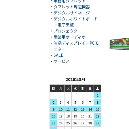
・
業務用タブレット
・
タブレット周辺機器
・
デジタルサイネージ
・
デジタルホワイトボード
／電子黒板
・
プロジェクター
・
商業用オーディオ
・
液晶ディスプレイ／PCモ
ニター
・
SALE
・
サービス
2026年8月
日
月
火
水
木
金
土
1
3
4
5
2
6
7
8
10
11
12
9
13
14
15
17
18
19
16
20
21
22
24
25
26
23
27
28
29