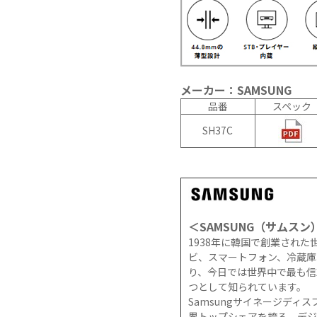
CS8BL
向け
Android
iPad
タブレッ
管理
ト TA2C-
運用
DR94G
パッ
Android
ク
メーカー：SAMSUNG
タブレッ
教育
品番
スペック
ト TA2C-
機関
SH37C
DR9
向け
Android
ICT
タブレッ
支援
ト TA2C-
ソリ
M8AC
ュー
Android
ショ
＜SAMSUNG（サムスン
タブレッ
ン
ト TA2C-
教育
1938年に韓国で創業され
M8
機関
ビ、スマートフォン、冷蔵庫
り、今日では世界中で最も信
PTJ-MCシ
向け
つとして知られています。
リーズ、
ネッ
Samsungサイネージディス
PDS-MC
トワ
界トップシェアを誇る、デジ