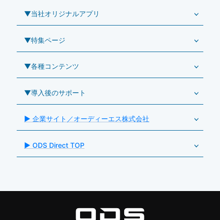
リペアサービス
Windowsタブレット TW2A-E9LT
LG（エルジー）
▼当社オリジナルアプリ
教育機関向けiPad修理パック
導入事例（業務用タブレット、デジタルサイネージほか）
Androidタブレット TA2C-NF8
ViewSonic（ビューソニック）
社内ヘルプデスク代行サービス
事例：業務用タブレット端末
▼特集ページ
Androidタブレット TA2C-NF8BL
PHILIPS（フィリップス）
業務効率化アプリ「NFCオプティマイザー」
教育機関向けiPad管理運用パック
事例：業務用サイネージ・プロジェクター
Androidタブレット TA2C-CS8
DynaScan（ダイナスキャン）
サポート支援アプリ「ログ送信アプリ」
▼各種コンテンツ
教育機関向けICT支援ソリューション
事例：業務用オーディオ・その他AV機器
業務用タブレット
Androidタブレット TA2C-CS8BL
SAMSUNG（サムスン）
MDMアプリ「Tablet Control」
教育機関向けネットワーク機器導入保守
事例：サービス
>特長1：USB Type-Aポート
▼導入後のサポート
Androidタブレット TA2C-DR94G
Goodview（グッドビュー）
特集記事
キッティング
>特長2：microHDMIポート
Androidタブレット TA2C-DR9
Cloudpoint（クラウドポイント）
製品カタログ
▶ 企業サイト／オーディーエス株式会社
自治体向けDXソリューションサービス
>特長3：AC常時給電タイプ
Androidタブレット TA2C-M8AC
オーディーエスPCカスタマーセンター
BenQ（ベンキュー）
プレスリリース
法人向けデバイス買取サービス
>飲食向けタブレット
Androidタブレット TA2C-M8
▶ ODS Direct TOP
Magconn（マグコン）
製品写真
法人向けiPad修理＆デバイス買取サービス
>ホテル向けタブレット
PTJ-MCシリーズ、PDS-MC
LUTRON（ルートロン）
Commercial Audio: Product page(English)
>サイネージ利用タブレット
タブレット周辺機器
BIAMP ／ Apart Audio（バイアンプ）
>バッテリーレスタブレット
デジタルサイネージ
SpeakerCraft（スピーカークラフト）
>NFCタブレット
デジタルホワイトボード／電子黒板
AIM（エイム）