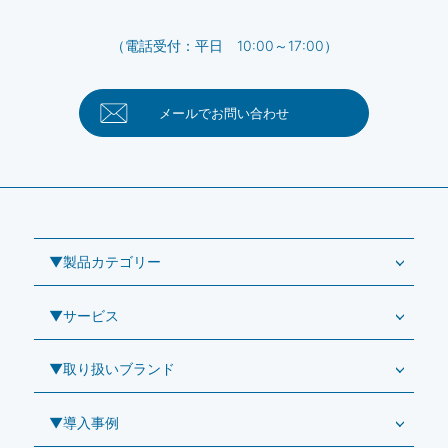
（電話受付：平日 10:00～17:00）
メールで
お問い合わせ
▼製品カテゴリー
▼サービス
業務用タブレット
Windowsタブレット TW2A-NF9LTA
▼取り扱いブランド
コールセンター
Windowsタブレット TW2A-N9LTA
CRMシステム「カイゼンコール」
▼導入事例
Windowsタブレット TW2A-N9LT
ODS（オーディーエス）