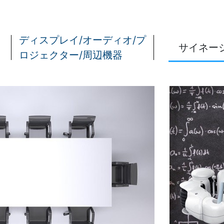
タブレッ
リペ
オーデ
ト
アサ
その他A
TW2A-
ービ
器
N9LT
ス
事例：
ディスプレイ/オーディオ/プ
サイネー
Windows
教育
ス
ロジェクター/周辺機器
タブレッ
機関
ト
向け
TW2A-
iPad
E9LT
修理
Android
パッ
タブレッ
ク
ト TA2C-
社内
NF8
ヘル
Android
プデ
タブレッ
スク
ト TA2C-
代行
NF8BL
サー
Android
ビス
タブレッ
教育
ト TA2C-
機関
CS8
向け