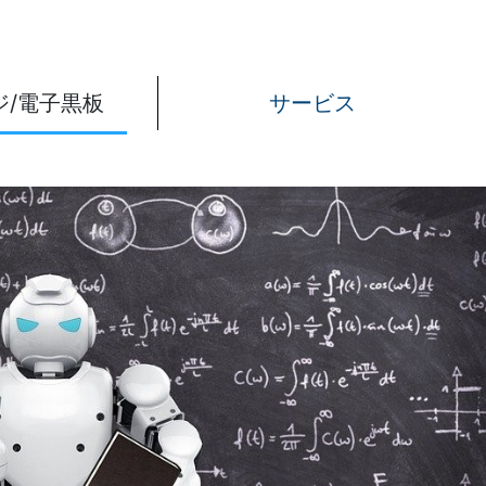
ィオ・
V機
サービ
ジ/電子黒板
サービス