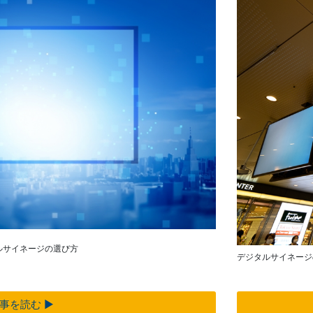
Control」
サー
デジタル
ビス
サイネー
法人
ジ
向け
デジタル
iPad
ホワイト
修理
ボード／
＆デ
電子黒板
バイ
プロジェ
ス買
クター
取サ
商業用オ
ービ
ーディオ
ス
液晶ディ
スプレイ
製品
／PCモニ
カタ
ター
ログ
業務用タ
一覧
ルサイネージの選び方
デジタルサイネージ
ブレッ
ト・デジ
タルサイ
事を読む ▶︎
ネージ