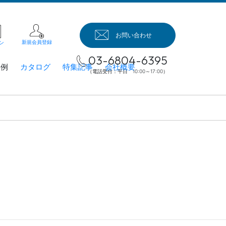
お問い合わせ
新規会員登録
ン
03-6804-6395
事例
カタログ
特集記事
会社概要
（電話受付：平日 10:00～17:00）
例（業
ブレッ
ジタル
ージほ
業務用
ット端
業務用
ージ・
ェクタ
業務用