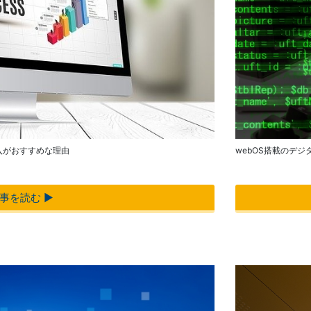
PTJ-MC
機器
シリー
導入
ズ、
保守
PDS-MC
キッ
タブレッ
ティ
ト純正オ
ング
プション
自治
業務効率
体向
化アプリ
けDX
「NFCオ
ソリ
webOS搭載のデ
入がおすすめな理由
プティマ
ュー
イザー」
ショ
サポート
ンサ
事を読む ▶︎
支援アプ
ービ
リ「ログ
ス
送信アプ
法人
リ」
向け
MDMア
デバ
プリ
イス
「Tablet
買取