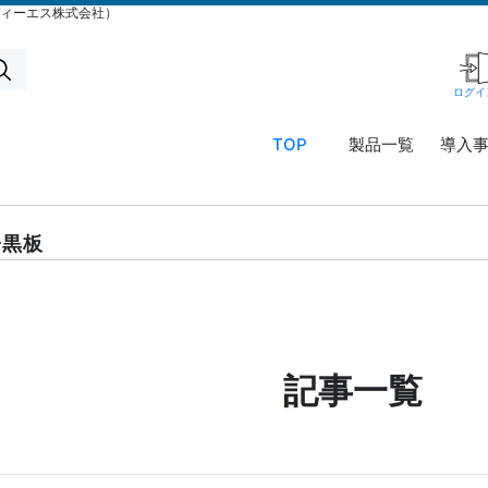
ディーエス株式会社）
ログイ
TOP
製品一覧
導入
業務用タ
導入事
ブレット
コー
務用タ
Windows
ルセ
ト、デ
子黒板
タブレッ
ンタ
サイネ
ト
ー
か）
TW2A-
CRM
事例：
NF9LTA
シス
タブレ
Windows
テム
末
タブレッ
「カ
事例：
記事一覧
ト
イゼ
サイネ
TW2A-
ンコ
プロジ
N9LTA
ー
ー
Windows
ル」
事例：