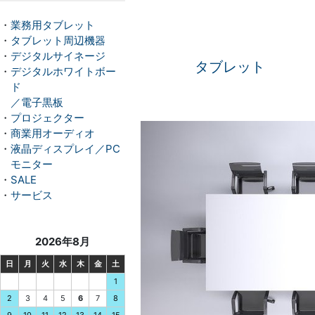
・
業務用タブレット
・
タブレット周辺機器
・
デジタルサイネージ
タブレット
・
デジタルホワイトボー
ド
／電子黒板
・
プロジェクター
・
商業用オーディオ
・
液晶ディスプレイ／PC
モニター
・
SALE
・
サービス
2026年8月
日
月
火
水
木
金
土
1
3
4
5
6
7
2
8