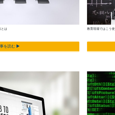
Android
iPad
タブレッ
管理
ト TA2C-
運用
CS8BL
パッ
Android
ク
板とは
教育現場ではこう使
タブレッ
教育
ト TA2C-
機関
DR94G
向け
事を読む ▶︎
Android
ICT
タブレッ
支援
ト TA2C-
ソリ
DR9
ュー
Android
ショ
タブレッ
ン
ト TA2C-
教育
M8AC
機関
Android
向け
タブレッ
ネッ
ト TA2C-
トワ
M8
ーク