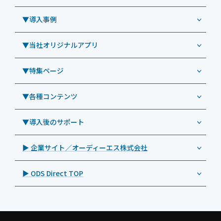
Windowsタブレット TW2A-N9LTA
CRMシステム「カイゼンコール」
▼導入事例
Windowsタブレット TW2A-N9LT
ODS（オーディーエス）
リペアサービス
Windowsタブレット TW2A-E9LT
LG（エルジー）
▼当社オリジナルアプリ
教育機関向けiPad修理パック
導入事例（業務用タブレット、デジタルサイネージほか）
Androidタブレット TA2C-NF8
ViewSonic（ビューソニック）
社内ヘルプデスク代行サービス
事例：業務用タブレット端末
▼特集ページ
Androidタブレット TA2C-NF8BL
PHILIPS（フィリップス）
業務効率化アプリ「NFCオプティマイザー」
教育機関向けiPad管理運用パック
事例：業務用サイネージ・プロジェクター
Androidタブレット TA2C-CS8
DynaScan（ダイナスキャン）
サポート支援アプリ「ログ送信アプリ」
▼各種コンテンツ
教育機関向けICT支援ソリューション
事例：業務用オーディオ・その他AV機器
業務用タブレット
Androidタブレット TA2C-CS8BL
SAMSUNG（サムスン）
MDMアプリ「Tablet Control」
教育機関向けネットワーク機器導入保守
事例：サービス
>特長1：USB Type-Aポート
▼導入後のサポート
Androidタブレット TA2C-DR94G
Goodview（グッドビュー）
特集記事
キッティング
>特長2：microHDMIポート
Androidタブレット TA2C-DR9
Cloudpoint（クラウドポイント）
製品カタログ
▶ 企業サイト／オーディーエス株式会社
自治体向けDXソリューションサービス
>特長3：AC常時給電タイプ
オーディーエスPCカスタマーセンター
Androidタブレット TA2C-M8AC
BenQ（ベンキュー）
プレスリリース
法人向けデバイス買取サービス
>飲食向けタブレット
▶ ODS Direct TOP
Androidタブレット TA2C-M8
Magconn（マグコン）
製品写真
法人向けiPad修理＆デバイス買取サービス
>ホテル向けタブレット
PTJ-MCシリーズ、PDS-MC
LUTRON（ルートロン）
Commercial Audio: Product page(English)
>サイネージ利用タブレット
タブレット周辺機器
BIAMP ／ Apart Audio（バイアンプ）
>バッテリーレスタブレット