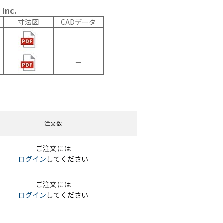
ーディオ・
Inc.
他AV機
寸法図
CADデータ
－
例：サービ
－
注文数
ご注文には
ログイン
してください
ご注文には
ログイン
してください