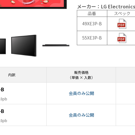
N9LT
リペ
オ
メーカー：LG Electronics 
Windows
アサ
その
品番
スペック
タブレッ
ービ
器
49XE3P-B
ト TW2A-
ス
事
E9LT
教育
ス
55XE3P-B
Android
機関
タブレッ
向け
ト TA2C-
iPad
NF8
修理
Android
パッ
タブレッ
ク
販売価格
内訳
（単価 × 入数）
ト TA2C-
社内
NF8BL
ヘル
-B
Android
プデ
会員のみ公開
タブレッ
スク
e3pb
ト TA2C-
代行
-B
CS8
サー
会員のみ公開
Android
ビス
e3pb
タブレッ
教育
ト TA2C-
機関