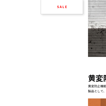
S A L E
黄変
黄変防止機能
製品として