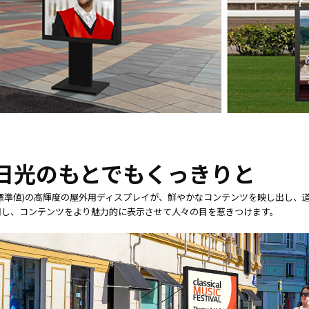
ホワイト
買取
ボード／
サー
電子黒板
ビス
プロジェ
法人
クター
向け
商業用オ
iPad
ーディオ
修理
液晶ディ
＆デ
スプレイ
バイ
／PCモニ
ス買
ター
取サ
日光のもとでもくっきりと
業務用タ
ービ
ブレッ
ス
d/㎡(標準値)の高輝度の屋外用ディスプレイが、鮮やかなコンテンツを映し出し
ト・デジ
用し、コンテンツをより魅力的に表示させて人々の目を惹きつけます。
タルサイ
製品
ネージ
カタ
SALE
ログ
一覧