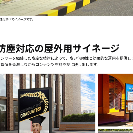
タブレッ
ーク
ト純正オ
機器
プション
導入
画像はすべてイメージです。
業務効率
保守
化アプリ
キッ
「NFCオ
ティ
プティマ
ング
防塵対応の屋外用サイネージ
イザー」
自治
サポート
体向
センサーを駆使した高度な技術によって、高い信頼性と効果的な運用を提供し
支援アプ
け
の負荷を低減しながらコンテンツを鮮やかに映し出します。
リ「ログ
DX
送信アプ
ソリ
リ」
ュー
MDMアプ
ショ
リ
ンサ
「Tablet
ービ
Control」
ス
デジタル
法人
サイネー
向け
ジ
デバ
デジタル
イス