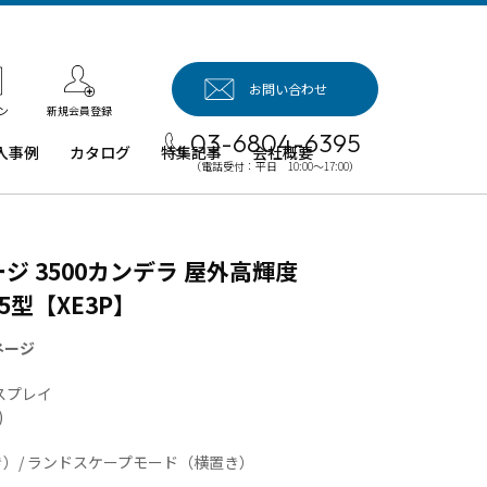
お問い合わせ
新規会員登録
ン
03-6804-6395
入事例
カタログ
特集記事
会社概要
（電話受付：平日 10:00～17:00）
入事例（業
用タブレッ
、デジタル
ジ 3500カンデラ 屋外高輝度
イネージほ
）
55型【XE3P】
例：業務用
ブレット端
ネージ
例：業務用
スプレイ
イネージ・
)
ロジェクタ
）/ ランドスケープモード（横置き）
例：業務用