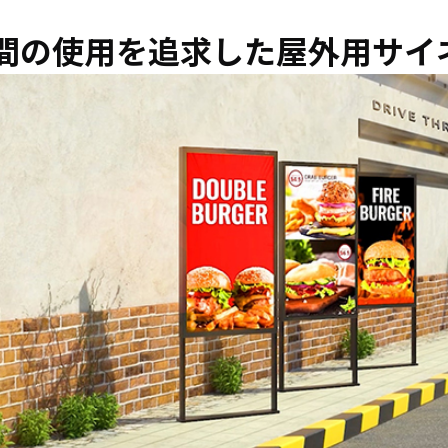
CS8BL
向け
Android
iPad
間の使用を追求した屋外用サイ
タブレッ
管理
ト TA2C-
運用
DR94G
パッ
Android
ク
タブレッ
教育
ト TA2C-
機関
DR9
向け
Android
ICT
タブレッ
支援
ト TA2C-
ソリ
M8AC
ュー
Android
ショ
タブレッ
ン
ト TA2C-
教育
M8
機関
PTJ-MCシ
向け
リーズ、
ネッ
PDS-MC
トワ