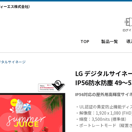
ディーエス株式会社）
ログイ
TOP
製品一覧
導
業務用タ
導
ブレット
コー
務
ジタルサイネージ
Windows
ルセ
ト
LG デジタルサイネー
タブレッ
ンタ
サ
ト TW2A-
ー
か
IP56防水防塵 49～
NF9LTA
CRM
事
Windows
シス
タ
IP56対応の屋外用高輝度サイ
タブレッ
テム
末
ト TW2A-
「カ
事
・UL認証の黄変防止機能ディ
N9LTA
イゼ
サ
・解像度：1,920 x 1,080 (FHD
Windows
ンコ
プ
・輝度：3,500nits (標準値）
タブレッ
ー
ー
・ポートレートモード（縦置き
ト TW2A-
ル」
事