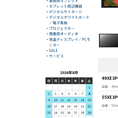
・
業務用タブレット
・
タブレット周辺機器
・
デジタルサイネージ
・
デジタルホワイトボード
／電子黒板
・
プロジェクター
・
商業用オーディオ
・
液晶ディスプレイ／PCモ
ニター
・
SALE
・
サービス
2026年8月
49XE3P
日
月
火
水
木
金
土
品番
49x
1
3
4
5
2
6
7
8
55XE3P
10
11
12
9
13
14
15
品番
55x
17
18
19
16
20
21
22
24
25
26
23
27
28
29