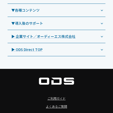
業務効率化アプリ「NFCオプティマイザー」
教育機関向けiPad管理運用パック
事例：業務用サイネージ・プロジェクター
Androidタブレット TA2C-CS8
DynaScan（ダイナスキャン）
サポート支援アプリ「ログ送信アプリ」
▼各種コンテンツ
教育機関向けICT支援ソリューション
事例：業務用オーディオ・その他AV機器
業務用タブレット
Androidタブレット TA2C-CS8BL
SAMSUNG（サムスン）
MDMアプリ「Tablet Control」
教育機関向けネットワーク機器導入保守
事例：サービス
>特長1：USB Type-Aポート
▼導入後のサポート
Androidタブレット TA2C-DR94G
Goodview（グッドビュー）
特集記事
キッティング
>特長2：microHDMIポート
Androidタブレット TA2C-DR9
Cloudpoint（クラウドポイント）
製品カタログ
▶ 企業サイト／オーディーエス株式会社
自治体向けDXソリューションサービス
>特長3：AC常時給電タイプ
オーディーエスPCカスタマーセンター
Androidタブレット TA2C-M8AC
BenQ（ベンキュー）
プレスリリース
法人向けデバイス買取サービス
>飲食向けタブレット
▶ ODS Direct TOP
Androidタブレット TA2C-M8
Magconn（マグコン）
製品写真
法人向けiPad修理＆デバイス買取サービス
>ホテル向けタブレット
PTJ-MCシリーズ、PDS-MC
LUTRON（ルートロン）
Commercial Audio: Product page(English)
>サイネージ利用タブレット
タブレット周辺機器
BIAMP ／ Apart Audio（バイアンプ）
>バッテリーレスタブレット
デジタルサイネージ
SpeakerCraft（スピーカークラフト）
>NFCタブレット
デジタルホワイトボード／電子黒板
AIM（エイム）
>TA2C-NF8シリーズ紹介
プロジェクター
MASSIVE（マッシブ）
ご利用ガイド
>Windowsタブレット
商業用オーディオ
Sound Sphere（サウンドスフィア）
よくあるご質問
オーディーエスが選ばれる理由
液晶ディスプレイ／PCモニター
FORVICE（フォービス）