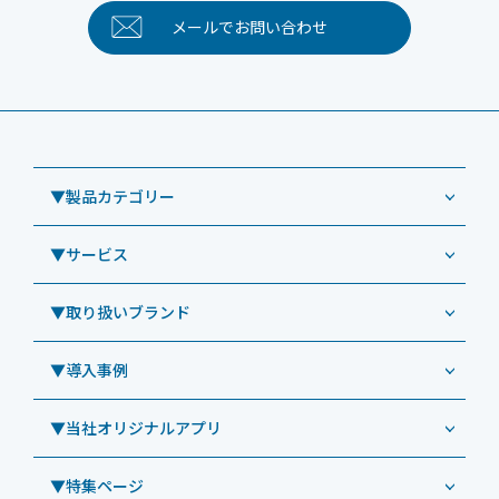
メールで
お問い合わせ
▼製品カテゴリー
▼サービス
業務用タブレット
Windowsタブレット TW2A-NF9LTA
▼取り扱いブランド
コールセンター
Windowsタブレット TW2A-N9LTA
CRMシステム「カイゼンコール」
▼導入事例
Windowsタブレット TW2A-N9LT
ODS（オーディーエス）
リペアサービス
Windowsタブレット TW2A-E9LT
LG（エルジー）
▼当社オリジナルアプリ
教育機関向けiPad修理パック
導入事例（業務用タブレット、デジタルサイネージほか）
Androidタブレット TA2C-NF8
ViewSonic（ビューソニック）
社内ヘルプデスク代行サービス
事例：業務用タブレット端末
▼特集ページ
Androidタブレット TA2C-NF8BL
PHILIPS（フィリップス）