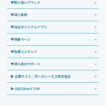
Windowsタブレット TW2A-NF9LTA
▼取り扱いブランド
コールセンター
Windowsタブレット TW2A-N9LTA
CRMシステム「カイゼンコール」
▼導入事例
Windowsタブレット TW2A-N9LT
ODS（オーディーエス）
リペアサービス
Windowsタブレット TW2A-E9LT
LG（エルジー）
▼当社オリジナルアプリ
教育機関向けiPad修理パック
導入事例（業務用タブレット、デジタルサイネージほか）
Androidタブレット TA2C-NF8
ViewSonic（ビューソニック）
社内ヘルプデスク代行サービス
事例：業務用タブレット端末
▼特集ページ
Androidタブレット TA2C-NF8BL
PHILIPS（フィリップス）
業務効率化アプリ「NFCオプティマイザー」
教育機関向けiPad管理運用パック
事例：業務用サイネージ・プロジェクター
Androidタブレット TA2C-CS8
DynaScan（ダイナスキャン）
サポート支援アプリ「ログ送信アプリ」
▼各種コンテンツ
教育機関向けICT支援ソリューション
事例：業務用オーディオ・その他AV機器
業務用タブレット
Androidタブレット TA2C-CS8BL
SAMSUNG（サムスン）
MDMアプリ「Tablet Control」
教育機関向けネットワーク機器導入保守
事例：サービス
>特長1：USB Type-Aポート
▼導入後のサポート
Androidタブレット TA2C-DR94G
Goodview（グッドビュー）
特集記事
キッティング
>特長2：microHDMIポート
Androidタブレット TA2C-DR9
Cloudpoint（クラウドポイント）
製品カタログ
▶ 企業サイト／オーディーエス株式会社
自治体向けDXソリューションサービス
>特長3：AC常時給電タイプ
オーディーエスPCカスタマーセンター
Androidタブレット TA2C-M8AC
BenQ（ベンキュー）
プレスリリース
法人向けデバイス買取サービス
>飲食向けタブレット
▶ ODS Direct TOP
Androidタブレット TA2C-M8
Magconn（マグコン）
製品写真
法人向けiPad修理＆デバイス買取サービス
>ホテル向けタブレット
PTJ-MCシリーズ、PDS-MC
LUTRON（ルートロン）
Commercial Audio: Product page(English)
>サイネージ利用タブレット
タブレット周辺機器