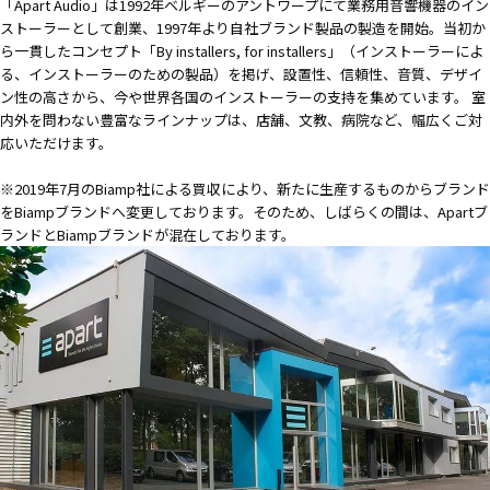
「Apart Audio」は1992年ベルギーのアントワープにて業務用音響機器のイン
ストーラーとして創業、1997年より自社ブランド製品の製造を開始。当初か
ら一貫したコンセプト「By installers, for installers」（インストーラーによ
る、インストーラーのための製品）を掲げ、設置性、信頼性、音質、デザイ
ン性の高さから、今や世界各国のインストーラーの支持を集めています。 室
内外を問わない豊富なラインナップは、店舗、文教、病院など、幅広くご対
応いただけます。
※2019年7月のBiamp社による買収により、新たに生産するものからブランド
をBiampブランドへ変更しております。そのため、しばらくの間は、Apartブ
ランドとBiampブランドが混在しております。