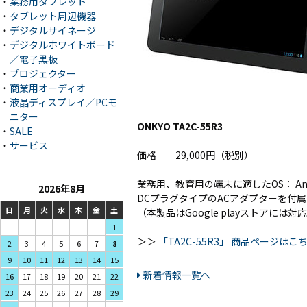
・
業務用タブレット
・
タブレット周辺機器
・
デジタルサイネージ
・
デジタルホワイトボード
／電子黒板
・
プロジェクター
・
商業用オーディオ
・
液晶ディスプレイ／PCモ
ニター
ONKYO TA2C-55R3
・
SALE
・
サービス
価格 29,000円（税別）
業務用、教育用の端末に適したOS： Andro
2026年8月
DCプラグタイプのACアダプターを付
日
月
火
水
木
金
土
（本製品はGoogle playストアに
1
＞＞
「TA2C-55R3」 商品ページはこ
3
4
5
2
6
7
8
10
11
12
9
13
14
15
新着情報一覧へ
17
18
19
16
20
21
22
24
25
26
23
27
28
29