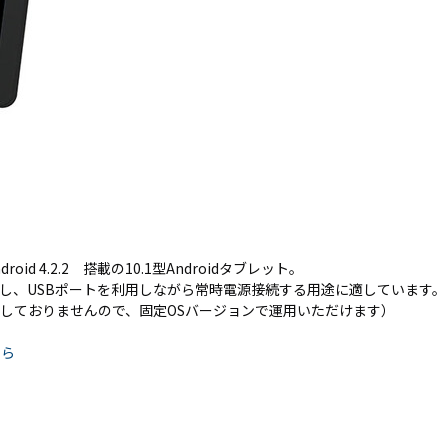
N9LT
リペ
オ
Windows
アサ
その
タブレッ
ービ
器
ト TW2A-
ス
事
E9LT
教育
ス
Android
機関
タブレッ
向け
ト TA2C-
iPad
NF8
修理
Android
パッ
タブレッ
ク
ト TA2C-
社内
id 4.2.2 搭載の10.1型Androidタブレット。
NF8BL
ヘル
属し、USBポートを利用しながら常時電源接続する用途に適しています。
Android
プデ
は対応しておりませんので、固定OSバージョンで運用いただけます）
タブレッ
スク
ト TA2C-
代行
ちら
CS8
サー
Android
ビス
タブレッ
教育
ト TA2C-
機関