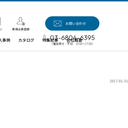
お問い合わせ
新規会員登録
ン
03-6804-6395
入事例
カタログ
特集記事
会社概要
（電話受付：平日 10:00～17:00）
入事例（業
用タブレッ
、デジタル
イネージほ
）
2017-01-31
例：業務用
ブレット端
例：業務用
イネージ・
ロジェクタ
例：業務用