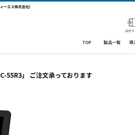
ディーエス株式会社）
ログイ
TOP
製品一覧
導
業務用タ
導
ブレット
コー
務
Windows
ルセ
ト
2C-55R3」 ご注文承っております
タブレッ
ンタ
サ
ト TW2A-
ー
か
NF9LTA
CRM
事
Windows
シス
タ
タブレッ
テム
末
ト TW2A-
「カ
事
N9LTA
イゼ
サ
Windows
ンコ
プ
タブレッ
ー
ー
ト TW2A-
ル」
事