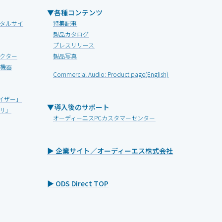
▼各種コンテンツ
タルサイ
特集記事
製品カタログ
プレスリリース
クター
製品写真
V機器
Commercial Audio: Product page(English)
イザー」
▼導入後のサポート
リ」
オーディーエスPCカスタマーセンター
▶ 企業サイト／オーディーエス株式会社
▶ ODS Direct TOP