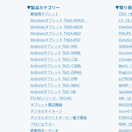
▼製品カテゴリー
▼取り扱
業務用タブレット
ODS（
Windowsタブレット TW2A-NF9LTA
LG（エ
Windowsタブレット TW2A-N9LTA
View
Windowsタブレット TW2A-N9LT
PHIL
Windowsタブレット TW2A-E9LT
Dyna
Androidタブレット TA2C-NF8
SAMS
Androidタブレット TA2C-NF8BL
Good
Androidタブレット TA2C-CS8
Clou
Androidタブレット TA2C-CS8BL
BenQ
Androidタブレット TA2C-DR94G
Magc
Androidタブレット TA2C-DR9
LUTR
Androidタブレット TA2C-M8AC
BIAMP
Androidタブレット TA2C-M8
Speak
PTJ-MCシリーズ、PDS-MC
AIM（
タブレット周辺機器
MASS
デジタルサイネージ
Soun
デジタルホワイトボード／電子黒板
FORV
プロジェクター
MMK（
商業用オーディオ
AVAW