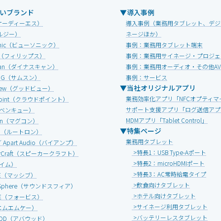
いブランド
▼導入事例
オーディーエス）
導入事例（業務用タブレット、デジ
ルジー）
ネージほか）
Sonic（ビューソニック）
事例：業務用タブレット端末
IPS（フィリップス）
事例：業務用サイネージ・プロジェ
Scan（ダイナスキャン）
事例：業務用オーディオ・その他A
UNG（サムスン）
事例：サービス
▼当社オリジナルアプリ
view（グッドビュー）
業務効率化アプリ「NFCオプティマ
dpoint（クラウドポイント）
サポート支援アプリ「ログ送信アプ
（ベンキュー）
MDMアプリ「Tablet Control」
onn（マグコン）
▼特集ページ
ON（ルートロン）
業務用タブレット
 ／ Apart Audio（バイアンプ）
>特長1：USB Type-Aポート
erCraft（スピーカークラフト）
>特長2：microHDMIポート
エイム）
>特長3：AC常時給電タイプ
IVE（マッシブ）
>飲食向けタブレット
d Sphere（サウンドスフィア）
>ホテル向けタブレット
ICE（フォービス）
>サイネージ利用タブレット
エムエムケー）
>バッテリーレスタブレット
OOD（アバウッド）