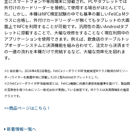
主にスマートフォンや専用端末に搭載され、PCやタブレットでは
外付けのカードリーダーを接続して使用する場合がほとんどでし
た。しかし、本機はNFC検定試験の中でも基準の厳しいFeliCa Mク
ラスに合格し、外付けカードリーダーが無くてもタブレットの大画
面上でNFCを利用することが可能です。汎用性の高いAndroidタブ
レットに搭載することで、大幅な改修をすることなく現在利用中の
アプリケーションを使用できます。例えば、飲食店のテーブルトッ
プオーダーシステムと決済機能を組み合わせて、注文から決済まで
の一連の流れを本機だけで完結するなど、大幅な効率化を図れま
す。
※1 当社調べ。2024年4月2日現在。FeliCaリーダライタRF性能検定Mクラス取得のNFCリー
ダー/ライターを画面中央に搭載した10.1型Androidタブレットとして。
※2 FeliCaリーダライタRF性能検定とは、FeliCa機器に共通の通信性能基準を設けて、製品間
の互換性を保つためにソニー株式会社が実施している検定です。Mクラスは決済用端末の推奨
クラスです。
>>商品ページはこちら！
新着情報一覧へ