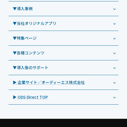
Windowsタブレット TW2A-N9LTA
CRMシステム「カイゼンコール」
▼導入事例
Windowsタブレット TW2A-N9LT
ODS（オーディーエス）
リペアサービス
Windowsタブレット TW2A-E9LT
LG（エルジー）
▼当社オリジナルアプリ
教育機関向けiPad修理パック
導入事例（業務用タブレット、デジタルサイネージほか）
Androidタブレット TA2C-NF8
ViewSonic（ビューソニック）
社内ヘルプデスク代行サービス
事例：業務用タブレット端末
▼特集ページ
Androidタブレット TA2C-NF8BL
PHILIPS（フィリップス）
業務効率化アプリ「NFCオプティマイザー」
教育機関向けiPad管理運用パック
事例：業務用サイネージ・プロジェクター
Androidタブレット TA2C-CS8
DynaScan（ダイナスキャン）
サポート支援アプリ「ログ送信アプリ」
▼各種コンテンツ
教育機関向けICT支援ソリューション
事例：業務用オーディオ・その他AV機器
業務用タブレット
Androidタブレット TA2C-CS8BL
SAMSUNG（サムスン）
MDMアプリ「Tablet Control」
教育機関向けネットワーク機器導入保守
事例：サービス
>特長1：USB Type-Aポート
▼導入後のサポート
Androidタブレット TA2C-DR94G
Goodview（グッドビュー）
特集記事
キッティング
>特長2：microHDMIポート
Androidタブレット TA2C-DR9
Cloudpoint（クラウドポイント）
製品カタログ
▶ 企業サイト／オーディーエス株式会社
自治体向けDXソリューションサービス
>特長3：AC常時給電タイプ
オーディーエスPCカスタマーセンター
Androidタブレット TA2C-M8AC
BenQ（ベンキュー）
プレスリリース
法人向けデバイス買取サービス
>飲食向けタブレット
▶ ODS Direct TOP
Androidタブレット TA2C-M8
Magconn（マグコン）
製品写真
法人向けiPad修理＆デバイス買取サービス
>ホテル向けタブレット
PTJ-MCシリーズ、PDS-MC
LUTRON（ルートロン）
Commercial Audio: Product page(English)
>サイネージ利用タブレット
タブレット周辺機器
BIAMP ／ Apart Audio（バイアンプ）
>バッテリーレスタブレット