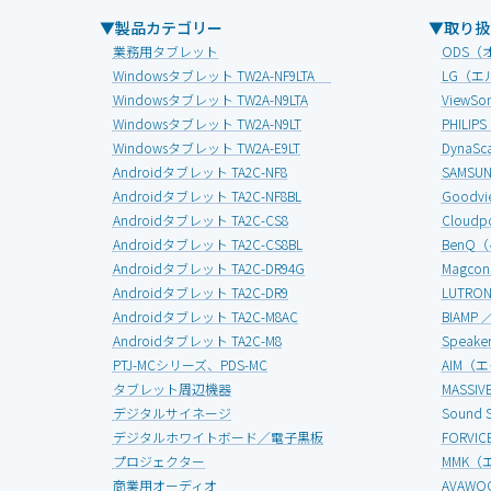
▼製品カテゴリー
▼取り扱
業務用タブレット
ODS（
Windowsタブレット TW2A-NF9LTA
LG（エ
Windowsタブレット TW2A-N9LTA
View
Windowsタブレット TW2A-N9LT
PHIL
Windowsタブレット TW2A-E9LT
Dyna
Androidタブレット TA2C-NF8
SAMS
Androidタブレット TA2C-NF8BL
Good
Androidタブレット TA2C-CS8
Clou
Androidタブレット TA2C-CS8BL
BenQ
Androidタブレット TA2C-DR94G
Magc
Androidタブレット TA2C-DR9
LUTR
Androidタブレット TA2C-M8AC
BIAMP
Androidタブレット TA2C-M8
Speak
PTJ-MCシリーズ、PDS-MC
AIM（
タブレット周辺機器
MASS
デジタルサイネージ
Soun
デジタルホワイトボード／電子黒板
FORV
プロジェクター
MMK（
商業用オーディオ
AVAW