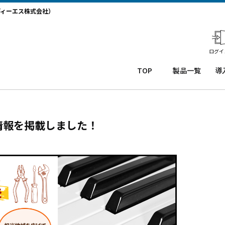
ディーエス株式会社）
ログイ
TOP
製品一覧
導
業務用タ
導
ブレット
コー
務
Windows
ルセ
ト
情報を掲載しました！
タブレッ
ンタ
サ
ト TW2A-
ー
か
NF9LTA
CRM
事
Windows
シス
タ
タブレッ
テム
末
ト TW2A-
「カ
事
N9LTA
イゼ
サ
Windows
ンコ
プ
タブレッ
ー
ー
ト TW2A-
ル」
事