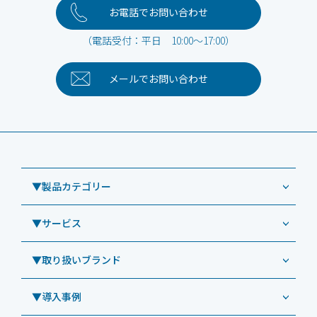
お電話でお問い合わせ
（電話受付：平日 10:00～17:00）
メールで
お問い合わせ
▼製品カテゴリー
▼サービス
業務用タブレット
Windowsタブレット TW2A-NF9LTA
▼取り扱いブランド
コールセンター
Windowsタブレット TW2A-N9LTA
CRMシステム「カイゼンコール」
▼導入事例
Windowsタブレット TW2A-N9LT
ODS（オーディーエス）
リペアサービス