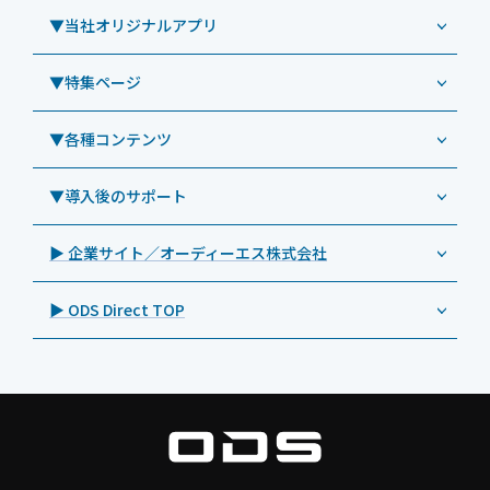
Windowsタブレット TW2A-E9LT
LG（エルジー）
▼当社オリジナルアプリ
教育機関向けiPad修理パック
導入事例（業務用タブレット、デジタルサイネージほか）
Androidタブレット TA2C-NF8
ViewSonic（ビューソニック）
社内ヘルプデスク代行サービス
事例：業務用タブレット端末
▼特集ページ
Androidタブレット TA2C-NF8BL
PHILIPS（フィリップス）
業務効率化アプリ「NFCオプティマイザー」
教育機関向けiPad管理運用パック
事例：業務用サイネージ・プロジェクター
Androidタブレット TA2C-CS8
DynaScan（ダイナスキャン）
サポート支援アプリ「ログ送信アプリ」
▼各種コンテンツ
教育機関向けICT支援ソリューション
事例：業務用オーディオ・その他AV機器
業務用タブレット
Androidタブレット TA2C-CS8BL
SAMSUNG（サムスン）
MDMアプリ「Tablet Control」
教育機関向けネットワーク機器導入保守
事例：サービス
>特長1：USB Type-Aポート
▼導入後のサポート
Androidタブレット TA2C-DR94G
Goodview（グッドビュー）
特集記事
キッティング
>特長2：microHDMIポート
Androidタブレット TA2C-DR9
Cloudpoint（クラウドポイント）
製品カタログ
▶ 企業サイト／オーディーエス株式会社
自治体向けDXソリューションサービス
>特長3：AC常時給電タイプ
オーディーエスPCカスタマーセンター
Androidタブレット TA2C-M8AC
BenQ（ベンキュー）
プレスリリース
法人向けデバイス買取サービス
>飲食向けタブレット
▶ ODS Direct TOP
Androidタブレット TA2C-M8
Magconn（マグコン）
製品写真
法人向けiPad修理＆デバイス買取サービス
>ホテル向けタブレット
PTJ-MCシリーズ、PDS-MC
LUTRON（ルートロン）
Commercial Audio: Product page(English)
>サイネージ利用タブレット
タブレット周辺機器
BIAMP ／ Apart Audio（バイアンプ）
>バッテリーレスタブレット
デジタルサイネージ
SpeakerCraft（スピーカークラフト）
>NFCタブレット
デジタルホワイトボード／電子黒板
AIM（エイム）
>TA2C-NF8シリーズ紹介