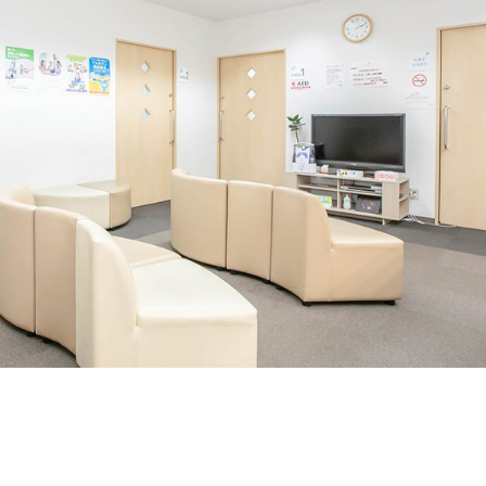
N9LT
リペ
オ
Windows
アサ
その
タブレッ
ービ
器
ト TW2A-
ス
事
E9LT
教育
ス
Android
機関
タブレッ
向け
ト TA2C-
iPad
NF8
修理
Android
パッ
タブレッ
ク
ト TA2C-
社内
NF8BL
ヘル
Android
プデ
タブレッ
スク
ト TA2C-
代行
CS8
サー
Android
ビス
タブレッ
教育
ト TA2C-
機関