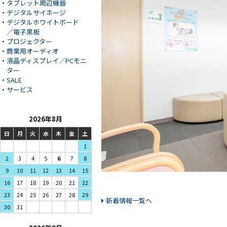
・
タブレット周辺機器
・
デジタルサイネージ
・
デジタルホワイトボード
／電子黒板
・
プロジェクター
・
商業用オーディオ
・
液晶ディスプレイ／PCモニ
ター
・
SALE
・
サービス
2026年8月
日
月
火
水
木
金
土
1
3
5
2
4
6
7
8
10
12
9
11
13
14
15
17
19
16
18
20
21
22
24
26
23
25
27
28
29
新着情報一覧へ
31
30