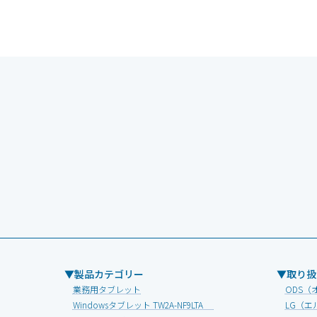
▼製品カテゴリー
▼取り扱
業務用タブレット
ODS（
Windowsタブレット TW2A-NF9LTA
LG（エ