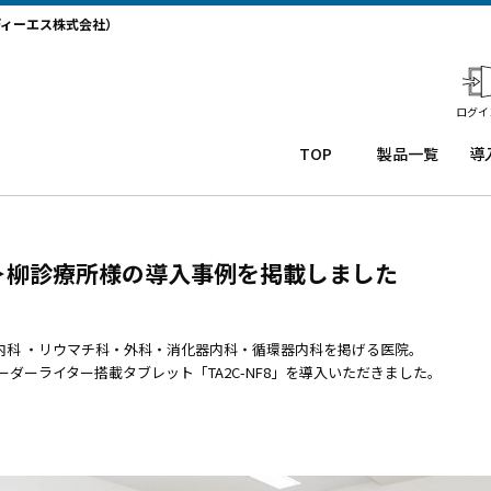
ディーエス株式会社）
ログイ
TOP
製品一覧
導
業務用タ
導
ブレット
コー
務
Windows
ルセ
ト
＞柳診療所様の導入事例を掲載しました
タブレッ
ンタ
サ
ト TW2A-
ー
か
NF9LTA
CRM
事
Windows
シス
タ
内科 ・リウマチ科・外科・消化器内科・循環器内科を掲げる医院。
タブレッ
テム
末
ーダーライター搭載タブレット「TA2C-NF8」を導入いただきました。
ト TW2A-
「カ
事
N9LTA
イゼ
サ
Windows
ンコ
プ
タブレッ
ー
ー
ト TW2A-
ル」
事