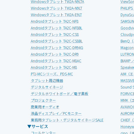
Windowsタブレット TW2A-N9LTA
View
Windowsタブレット TW2A-N9LT
PHIL
Windowsタブレット TW2A-E9LT
Dyna
Androidタブレット TA2C-NF8
SAMS
Androidタブレット TA2C-NF8BL
Good
Androidタブレット TA2C-CS8
Clou
Androidタブレット TA2C-CS8BL
BenQ
Androidタブレット TA2C-DR94G
Magc
Androidタブレット TA2C-DR9
LUTR
Androidタブレット TA2C-M8AC
BIAMP
Androidタブレット TA2C-M8
Speak
PTJ-MCシリーズ、PDS-MC
AIM（
タブレット周辺機器
MASS
デジタルサイネージ
Soun
デジタルホワイトボード／電子黒板
FORV
プロジェクター
MMK（
商業用オーディオ
AVAW
液晶ディスプレイ／PCモニター
AURO
業務用タブレット・デジタルサイネージSALE
CHIE
▼サービス
Honey
コールセンター
cino（