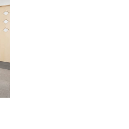
ーディオ・
他AV機
例：サービ