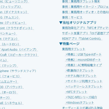
Sonic（ビューソニック）
事例：業務用タブレット端末
IPS（フィリップス）
事例：業務用サイネージ・プロジェ
Scan（ダイナスキャン）
事例：業務用オーディオ・その他A
UNG（サムスン）
事例：サービス
▼当社オリジナルアプリ
view（グッドビュー）
業務効率化アプリ「NFCオプティマ
dpoint（クラウドポイント）
サポート支援アプリ「ログ送信アプ
（ベンキュー）
MDMアプリ「Tablet Control」
onn（マグコン）
▼特集ページ
ON（ルートロン）
業務用タブレット
 ／ Apart Audio（バイアンプ）
>特長1：USB Type-Aポート
erCraft（スピーカークラフト）
>特長2：microHDMIポート
エイム）
>特長3：AC常時給電タイプ
IVE（マッシブ）
>飲食向けタブレット
d Sphere（サウンドスフィア）
>ホテル向けタブレット
ICE（フォービス）
>サイネージ利用タブレット
エムエムケー）
>バッテリーレスタブレット
OOD（アバウッド）
>NFCタブレット
RA（オーロラ）
>TA2C-NF8シリーズ紹介
F（チーフ）
>Windowsタブレット
well（ハネウェル）
オーディーエスが選ばれる理由
チノ）