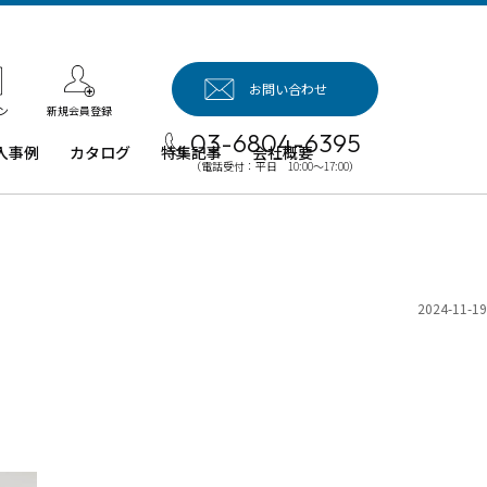
お問い合わせ
新規会員登録
ン
03-6804-6395
入事例
カタログ
特集記事
会社概要
（電話受付：平日 10:00～17:00）
入事例（業
用タブレッ
、デジタル
イネージほ
）
2024-11-19
例：業務用
ブレット端
例：業務用
イネージ・
ロジェクタ
例：業務用