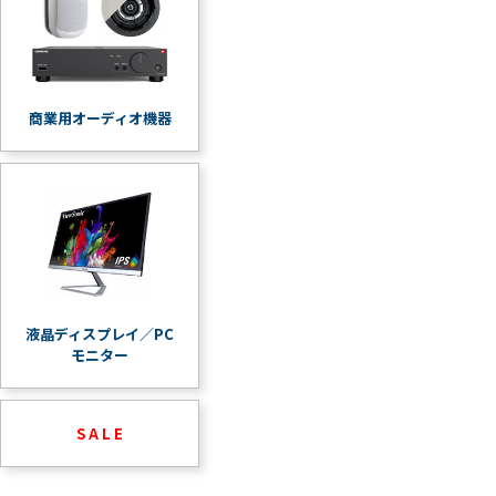
商業用オーディオ機器
液晶ディスプレイ／PC
モニター
S A L E