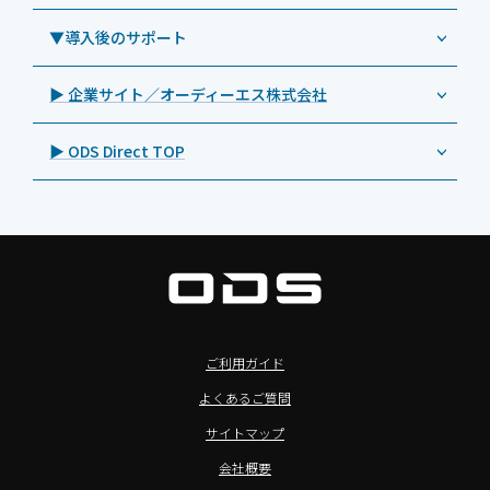
Androidタブレット TA2C-CS8BL
SAMSUNG（サムスン）
MDMアプリ「Tablet Control」
教育機関向けネットワーク機器導入保守
事例：サービス
>特長1：USB Type-Aポート
▼導入後のサポート
Androidタブレット TA2C-DR94G
Goodview（グッドビュー）
特集記事
キッティング
>特長2：microHDMIポート
Androidタブレット TA2C-DR9
Cloudpoint（クラウドポイント）
製品カタログ
▶ 企業サイト／オーディーエス株式会社
自治体向けDXソリューションサービス
>特長3：AC常時給電タイプ
オーディーエスPCカスタマーセンター
Androidタブレット TA2C-M8AC
BenQ（ベンキュー）
プレスリリース
法人向けデバイス買取サービス
>飲食向けタブレット
▶ ODS Direct TOP
Androidタブレット TA2C-M8
Magconn（マグコン）
製品写真
法人向けiPad修理＆デバイス買取サービス
>ホテル向けタブレット
PTJ-MCシリーズ、PDS-MC
LUTRON（ルートロン）
Commercial Audio: Product page(English)
>サイネージ利用タブレット
タブレット周辺機器
BIAMP ／ Apart Audio（バイアンプ）
>バッテリーレスタブレット
デジタルサイネージ
SpeakerCraft（スピーカークラフト）
>NFCタブレット
デジタルホワイトボード／電子黒板
AIM（エイム）
>TA2C-NF8シリーズ紹介
プロジェクター
MASSIVE（マッシブ）
ご利用ガイド
>Windowsタブレット
商業用オーディオ
Sound Sphere（サウンドスフィア）
よくあるご質問
オーディーエスが選ばれる理由
液晶ディスプレイ／PCモニター
FORVICE（フォービス）
サイトマップ
Windows IoT Enterprise LTSC
業務用タブレット・デジタルサイネージSALE
MMK（エムエムケー）
会社概要
TA2C-DR9シリーズ_オリジナル機能