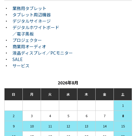
・
業務用タブレット
・
タブレット周辺機器
・
デジタルサイネージ
・
デジタルホワイトボード
／電子黒板
・
プロジェクター
・
商業用オーディオ
・
液晶ディスプレイ／PCモニター
・
SALE
・
サービス
2026年8月
日
月
火
水
木
金
土
1
2
3
4
5
6
7
8
9
10
11
12
13
14
15