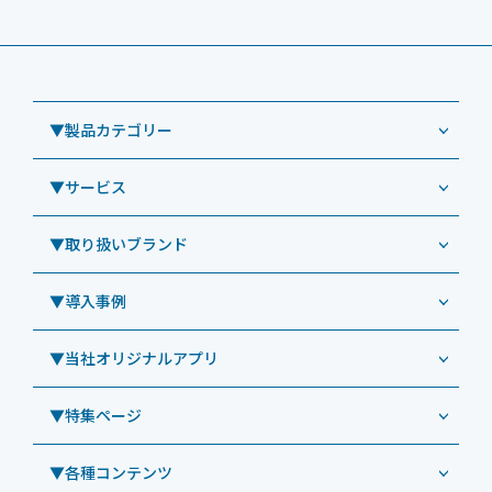
▼製品カテゴリー
▼サービス
業務用タブレット
Windowsタブレット TW2A-NF9LTA
▼取り扱いブランド
コールセンター
Windowsタブレット TW2A-N9LTA
CRMシステム「カイゼンコール」
▼導入事例
Windowsタブレット TW2A-N9LT
ODS（オーディーエス）
リペアサービス
Windowsタブレット TW2A-E9LT
LG（エルジー）
▼当社オリジナルアプリ
教育機関向けiPad修理パック
導入事例（業務用タブレット、デジタルサイネージほか）
Androidタブレット TA2C-NF8
ViewSonic（ビューソニック）
社内ヘルプデスク代行サービス
事例：業務用タブレット端末
▼特集ページ
Androidタブレット TA2C-NF8BL
PHILIPS（フィリップス）
業務効率化アプリ「NFCオプティマイザー」
教育機関向けiPad管理運用パック
事例：業務用サイネージ・プロジェクター
Androidタブレット TA2C-CS8
DynaScan（ダイナスキャン）
サポート支援アプリ「ログ送信アプリ」
▼各種コンテンツ
教育機関向けICT支援ソリューション
事例：業務用オーディオ・その他AV機器
業務用タブレット