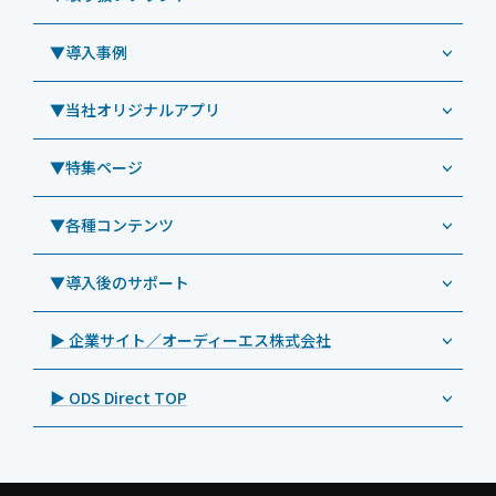
コールセンター
Windowsタブレット TW2A-N9LTA
CRMシステム「カイゼンコール」
▼導入事例
Windowsタブレット TW2A-N9LT
ODS（オーディーエス）
リペアサービス
Windowsタブレット TW2A-E9LT
LG（エルジー）
▼当社オリジナルアプリ
教育機関向けiPad修理パック
導入事例（業務用タブレット、デジタルサイネージほか）
Androidタブレット TA2C-NF8
ViewSonic（ビューソニック）
社内ヘルプデスク代行サービス
事例：業務用タブレット端末
▼特集ページ
Androidタブレット TA2C-NF8BL
PHILIPS（フィリップス）
業務効率化アプリ「NFCオプティマイザー」
教育機関向けiPad管理運用パック
事例：業務用サイネージ・プロジェクター
Androidタブレット TA2C-CS8
DynaScan（ダイナスキャン）
サポート支援アプリ「ログ送信アプリ」
▼各種コンテンツ
教育機関向けICT支援ソリューション
事例：業務用オーディオ・その他AV機器
業務用タブレット
Androidタブレット TA2C-CS8BL
SAMSUNG（サムスン）
MDMアプリ「Tablet Control」
教育機関向けネットワーク機器導入保守
事例：サービス
>特長1：USB Type-Aポート
▼導入後のサポート
Androidタブレット TA2C-DR94G
Goodview（グッドビュー）
特集記事
キッティング
>特長2：microHDMIポート
Androidタブレット TA2C-DR9
Cloudpoint（クラウドポイント）
製品カタログ
▶ 企業サイト／オーディーエス株式会社
自治体向けDXソリューションサービス
>特長3：AC常時給電タイプ
オーディーエスPCカスタマーセンター
Androidタブレット TA2C-M8AC
BenQ（ベンキュー）
プレスリリース
法人向けデバイス買取サービス
>飲食向けタブレット
▶ ODS Direct TOP
Androidタブレット TA2C-M8
Magconn（マグコン）
製品写真
法人向けiPad修理＆デバイス買取サービス
>ホテル向けタブレット
PTJ-MCシリーズ、PDS-MC
LUTRON（ルートロン）
Commercial Audio: Product page(English)
>サイネージ利用タブレット
タブレット周辺機器
BIAMP ／ Apart Audio（バイアンプ）