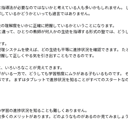
タブレッ
ーク
ト純正オ
機器
な指導法が必要なのではないかと考えている人も多いかもしれません。 
プション
導入
解しているかどうかといっても過言ではありません。
業務効率
保守
徒の理解度をいかに正確に把握しているかということになります。
化アプリ
キッ
導と違って、ひとりの教師が何人かの生徒を指導する形式の塾では、どう
「NFCオ
ティ
プティマ
ング
です。
イザー」
自治
管理システムを使えば、どの生徒も平等に進捗状況を確認できます。 た
サポート
体向
把握して正しくやる気を引き出すこともできるのです。
支援アプ
け
リ「ログ
DX
と、いろいろなことが見えてきます。
送信アプ
ソリ
子がいる一方で、どうしても学習態度にムラがある子もいるものです。 
リ」
ュー
です。 まずはタブレットで進捗状況を知ることがすべてのスタートな
MDMアプ
ショ
リ
ンサ
「Tablet
ービ
Control」
ス
デジタル
法人
の学習の進捗状況を知ることも難しくありません。
サイネー
向け
数多くのメリットがあります。どのようなものがあるのか見てみましょ
ジ
デバ
デジタル
イス