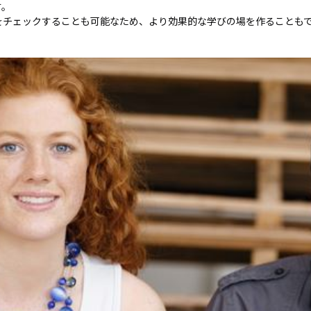
す。
N9LT
リペ
オ
をチェックすることも可能なため、より効果的な学びの場を作ることも
Windows
アサ
その
タブレッ
ービ
器
ト TW2A-
ス
事
E9LT
教育
ス
Android
機関
タブレッ
向け
ト TA2C-
iPad
NF8
修理
Android
パッ
タブレッ
ク
ト TA2C-
社内
NF8BL
ヘル
Android
プデ
タブレッ
スク
ト TA2C-
代行
CS8
サー
Android
ビス
タブレッ
教育
ト TA2C-
機関