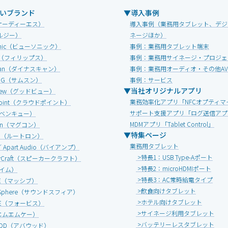
いブランド
▼導入事例
オーディーエス）
導入事例（業務用タブレット、デジ
ルジー）
ネージほか）
Sonic（ビューソニック）
事例：業務用タブレット端末
IPS（フィリップス）
事例：業務用サイネージ・プロジェ
Scan（ダイナスキャン）
事例：業務用オーディオ・その他A
UNG（サムスン）
事例：サービス
▼当社オリジナルアプリ
view（グッドビュー）
業務効率化アプリ「NFCオプティマ
dpoint（クラウドポイント）
サポート支援アプリ「ログ送信アプ
（ベンキュー）
MDMアプリ「Tablet Control」
onn（マグコン）
▼特集ページ
ON（ルートロン）
業務用タブレット
 ／ Apart Audio（バイアンプ）
>特長1：USB Type-Aポート
erCraft（スピーカークラフト）
>特長2：microHDMIポート
エイム）
>特長3：AC常時給電タイプ
IVE（マッシブ）
>飲食向けタブレット
d Sphere（サウンドスフィア）
>ホテル向けタブレット
ICE（フォービス）
>サイネージ利用タブレット
エムエムケー）
>バッテリーレスタブレット
OOD（アバウッド）