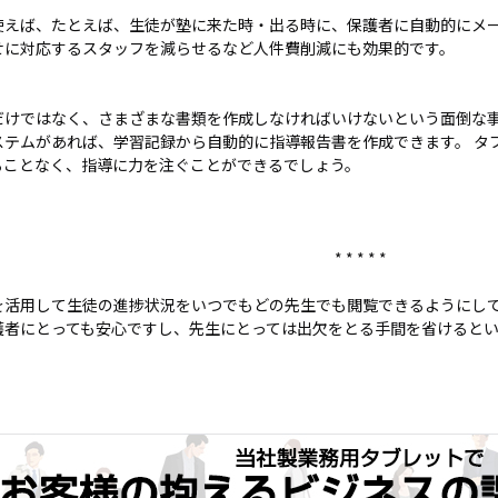
ホワイト
買取
使えば、たとえば、生徒が塾に来た時・出る時に、保護者に自動的にメー
ボード／
サー
せに対応するスタッフを減らせるなど人件費削減にも効果的です。
電子黒板
ビス
プロジェ
法人
クター
向け
だけではなく、さまざまな書類を作成しなければいけないという面倒な事
商業用オ
iPad
ステムがあれば、学習記録から自動的に指導報告書を作成できます。 タ
ーディオ
修理
ることなく、指導に力を注ぐことができるでしょう。
液晶ディ
＆デ
スプレイ
バイ
／PCモニ
ス買
* * * * *
ター
取サ
業務用タ
ービ
を活用して生徒の進捗状況をいつでもどの先生でも閲覧できるようにし
ブレッ
ス
護者にとっても安心ですし、先生にとっては出欠をとる手間を省けると
ト・デジ
タルサイ
製品
ネージ
カタ
SALE
ログ
一覧