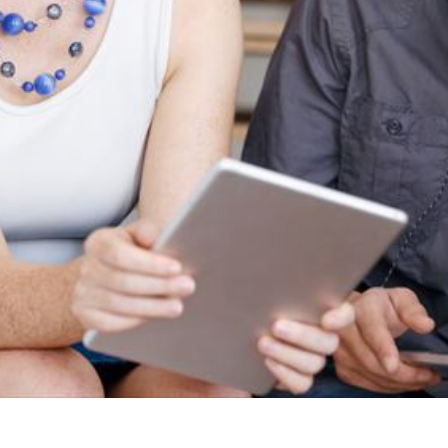
CS8BL
向け
Android
iPad
タブレッ
管理
ト TA2C-
運用
DR94G
パッ
Android
ク
タブレッ
教育
ト TA2C-
機関
DR9
向け
Android
ICT
タブレッ
支援
ト TA2C-
ソリ
M8AC
ュー
Android
ショ
タブレッ
ン
ト TA2C-
教育
M8
機関
PTJ-MCシ
向け
リーズ、
ネッ
PDS-MC
トワ