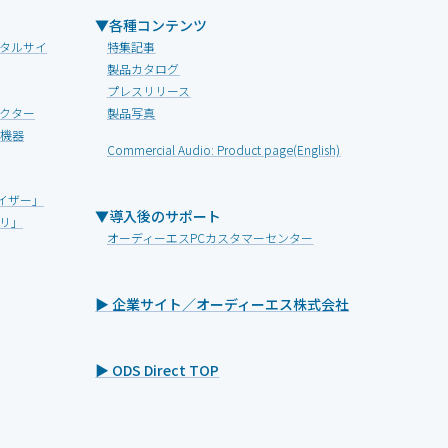
▼各種コンテンツ
タルサイ
特集記事
製品カタログ
プレスリリース
クター
製品写真
V機器
Commercial Audio: Product page(English)
イザー」
▼導入後のサポート
リ」
オーディーエスPCカスタマーセンター
▶ 企業サイト／オーディーエス株式会社
▶ ODS Direct TOP