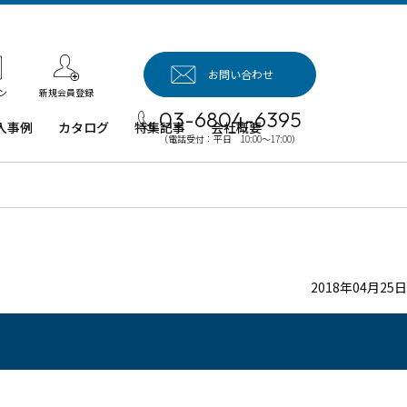
お問い合わせ
新規会員登録
ン
03-6804-6395
入事例
カタログ
特集記事
会社概要
（電話受付：平日 10:00～17:00）
入事例（業
用タブレッ
、デジタル
イネージほ
）
例：業務用
ブレット端
2018年04月25日
例：業務用
イネージ・
ロジェクタ
例：業務用