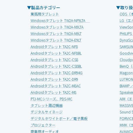
▼製品カテゴリー
▼取り扱
業務用タブレット
ODS（
Windowsタブレット TW2A-NF9LTA
LG（エ
Windowsタブレット TW2A-N9LTA
View
Windowsタブレット TW2A-N9LT
PHIL
Windowsタブレット TW2A-E9LT
Dyna
Androidタブレット TA2C-NF8
SAMS
Androidタブレット TA2C-NF8BL
Good
Androidタブレット TA2C-CS8
Clou
Androidタブレット TA2C-CS8BL
BenQ
Androidタブレット TA2C-DR94G
Magc
Androidタブレット TA2C-DR9
LUTR
Androidタブレット TA2C-M8AC
BIAMP
Androidタブレット TA2C-M8
Speak
PTJ-MCシリーズ、PDS-MC
AIM（
タブレット周辺機器
MASS
デジタルサイネージ
Soun
デジタルホワイトボード／電子黒板
FORV
プロジェクター
MMK（
商業用オーディオ
AVAW