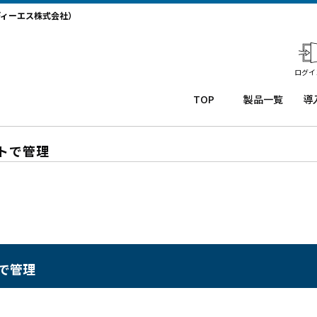
ディーエス株式会社）
ログイ
TOP
製品一覧
導
業務用タ
導
ブレット
コー
務
トで管理
Windows
ルセ
ト
タブレッ
ンタ
サ
ト TW2A-
ー
か
NF9LTA
CRM
事
Windows
シス
タ
タブレッ
テム
末
ト TW2A-
「カ
事
で管理
N9LTA
イゼ
サ
Windows
ンコ
プ
タブレッ
ー
ー
ト TW2A-
ル」
事