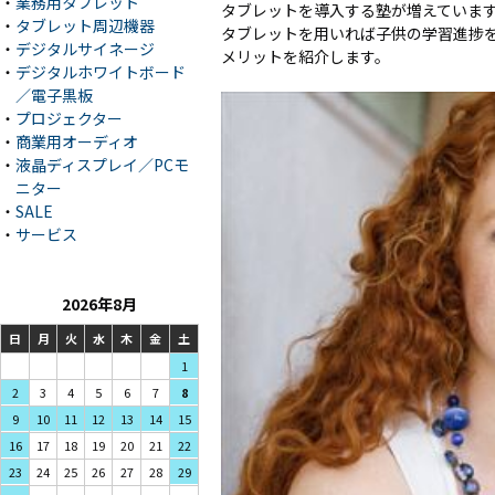
・
業務用タブレット
タブレットを導入する塾が増えていま
・
タブレット周辺機器
タブレットを用いれば子供の学習進捗
・
デジタルサイネージ
メリットを紹介します。
・
デジタルホワイトボード
／電子黒板
・
プロジェクター
・
商業用オーディオ
・
液晶ディスプレイ／PCモ
ニター
・
SALE
・
サービス
2026年8月
日
月
火
水
木
金
土
1
3
4
5
2
6
7
8
10
11
12
9
13
14
15
17
18
19
16
20
21
22
24
25
26
23
27
28
29