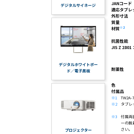
JANコード
デジタルサイネージ
適応タブレッ
外形寸法
質量
※2
材質
抗菌性能
JIS Z 280
デジタルホワイトボー
耐薬性
ド／電子黒板
色
付属品
※1
TW2A
※2
タブレ
※3
付属両
ーの脱
さい。
プロジェクター