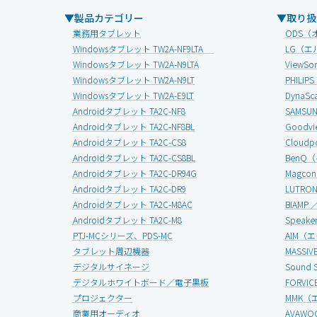
▼製品カテゴリー
▼取り扱
業務用タブレット
ODS（
Windowsタブレット TW2A-NF9LTA
LG（エ
Windowsタブレット TW2A-N9LTA
View
Windowsタブレット TW2A-N9LT
PHIL
Windowsタブレット TW2A-E9LT
Dyna
Androidタブレット TA2C-NF8
SAMS
Androidタブレット TA2C-NF8BL
Good
Androidタブレット TA2C-CS8
Clou
Androidタブレット TA2C-CS8BL
BenQ
Androidタブレット TA2C-DR94G
Magc
Androidタブレット TA2C-DR9
LUTR
Androidタブレット TA2C-M8AC
BIAMP
Androidタブレット TA2C-M8
Speak
PTJ-MCシリーズ、PDS-MC
AIM（
タブレット周辺機器
MASS
デジタルサイネージ
Soun
デジタルホワイトボード／電子黒板
FORV
プロジェクター
MMK（
商業用オーディオ
AVAW