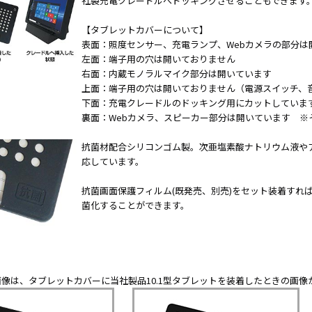
社製充電クレードルへドッキングさせることもできます
CS8BL
向け
Android
iPad
【タブレットカバーについて】
タブレッ
管理
表面：照度センサー、充電ランプ、Webカメラの部分は
ト TA2C-
運用
左面：端子用の穴は開いておりません
DR94G
パッ
右面：内蔵モノラルマイク部分は開いています
Android
ク
上面：端子用の穴は開いておりません（電源スイッチ、
タブレッ
教育
下面：充電クレードルのドッキング用にカットしていま
ト TA2C-
機関
裏面：Webカメラ、スピーカー部分は開いています ※
DR9
向け
Android
ICT
抗菌材配合シリコンゴム製。次亜塩素酸ナトリウム液や
タブレッ
支援
応しています。
ト TA2C-
ソリ
抗菌画面保護フィルム(既発売、別売)をセット装着すれ
M8AC
ュー
菌化することができます。
Android
ショ
タブレッ
ン
ト TA2C-
教育
M8
機関
PTJ-MCシ
向け
像は、タブレットカバーに当社製品10.1型タブレットを装着したときの画像
リーズ、
ネッ
PDS-MC
トワ