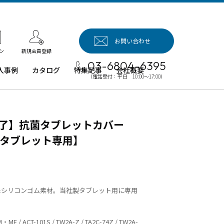
お問い合わせ
新規会員登録
ン
03-6804-6395
入事例
カタログ
特集記事
会社概要
（電話受付：平日 10:00～17:00）
入事例（業
用タブレッ
、デジタル
了】抗菌タブレットカバー
イネージほ
）
社製タブレット専用】
例：業務用
ブレット端
例：業務用
イネージ・
たシリコンゴム素材。当社製タブレット用に専用
ロジェクタ
・MF / ACT-101S / TW2A-Z / TA2C-74Z / TW2A-
例：業務用