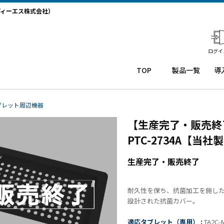
ディーエス株式会社）
ログイ
TOP
製品一覧
導
業務用タ
導
ブレット
コー
務
ブレット周辺機器
Windows
ルセ
ト
【生産完了・販売終
タブレッ
ンタ
サ
ト TW2A-
ー
か
PTC-2734A【当
NF9LTA
CRM
事
Windows
シス
タ
生産完了・販売終了
タブレッ
テム
末
ト TW2A-
「カ
事
N9LTA
イゼ
サ
耐久性を保ち、抗菌加工を施し
Windows
ンコ
プ
設計された抗菌カバー。
タブレッ
ー
ー
適応タブレット（専用） :
ト TW2A-
ル」
TA2C-M
事