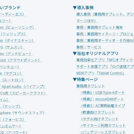
いブランド
▼導入事例
オーディーエス）
導入事例（業務用タブレット、デジ
ルジー）
ネージほか）
Sonic（ビューソニック）
事例：業務用タブレット端末
IPS（フィリップス）
事例：業務用サイネージ・プロジェ
Scan（ダイナスキャン）
事例：業務用オーディオ・その他A
UNG（サムスン）
事例：サービス
▼当社オリジナルアプリ
view（グッドビュー）
業務効率化アプリ「NFCオプティマ
dpoint（クラウドポイント）
サポート支援アプリ「ログ送信アプ
（ベンキュー）
MDMアプリ「Tablet Control」
onn（マグコン）
▼特集ページ
ON（ルートロン）
業務用タブレット
 ／ Apart Audio（バイアンプ）
>特長1：USB Type-Aポート
erCraft（スピーカークラフト）
>特長2：microHDMIポート
エイム）
>特長3：AC常時給電タイプ
IVE（マッシブ）
>飲食向けタブレット
d Sphere（サウンドスフィア）
>ホテル向けタブレット
ICE（フォービス）
>サイネージ利用タブレット
エムエムケー）
>バッテリーレスタブレット
OOD（アバウッド）