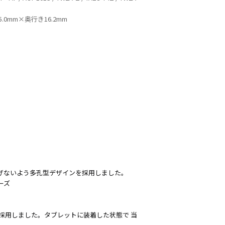
ーディオ・
5.0mm×奥行き16.2mm
他AV機
例：サービ
妨げないよう多孔型デザインを採用しました。
リーズ
採用しました。タブレットに装着した状態で 当