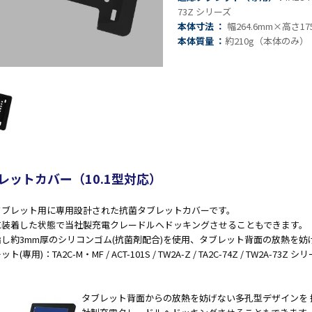
73Z シリーズ
N9LT
リペ
オ
本体寸法 ：
幅264.6mm×高さ17
Windows
アサ
その
本体質量 ：
約210g（本体のみ）
タブレッ
ービ
器
ト TW2A-
ス
事
E9LT
教育
ス
Android
機関
タブレッ
向け
ト TA2C-
iPad
NF8
修理
Android
パッ
タブレッ
ク
レットカバー（10.1型対応）
ト TA2C-
社内
NF8BL
ヘル
タブレット用に専用設計された抗菌タブレットカバーです。
Android
プデ
に装着した状態で当社製充電クレードルへドッキングさせることもできます。
タブレッ
スク
し約3mm厚のシリコンゴム(抗菌剤配合)を使用、タブレット背面の放熱を
ト TA2C-
代行
専用)：TA2C-M・MF / ACT-101S / TW2A-Z / TA2C-74Z / TW2A-73Z シ
CS8
サー
Android
ビス
タブレッ
教育
タブレット背面からの放熱を妨げない多孔型デザインを 
ト TA2C-
機関