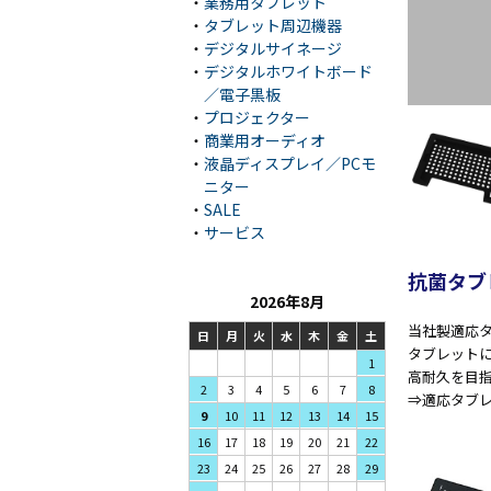
・
業務用タブレット
・
タブレット周辺機器
・
デジタルサイネージ
・
デジタルホワイトボード
／電子黒板
・
プロジェクター
・
商業用オーディオ
・
液晶ディスプレイ／PCモ
ニター
・
SALE
・
サービス
抗菌タブ
2026年8月
当社製適応
日
月
火
水
木
金
土
タブレット
1
高耐久を目指
3
4
5
2
6
7
8
⇒適応タブレット(
10
11
12
9
13
14
15
17
18
19
16
20
21
22
24
25
26
23
27
28
29