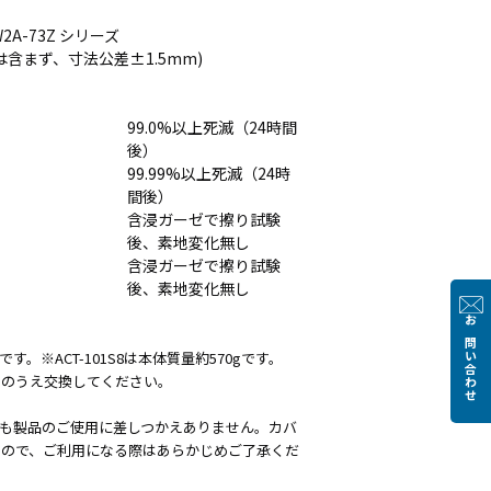
 TW2A-73Z シリーズ
(突起物は含まず、寸法公差±1.5mm)
99.0%以上死滅（24時間
後）
99.99%以上死滅（24時
間後）
含浸ガーゼで擦り試験
後、素地変化無し
含浸ガーゼで擦り試験
後、素地変化無し
お問い合わせ
です。※ACT-101S8は本体質量約570gです。
めのうえ交換してください。
も製品のご使用に差しつかえありません。カバ
すので、ご利用になる際はあらかじめご了承くだ