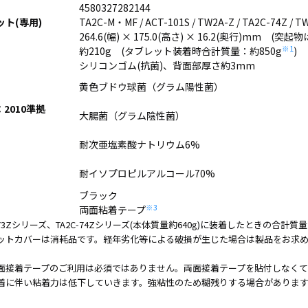
4580327282144
ホワイト
買取
ト(専用)
TA2C-M・MF / ACT-101S / TW2A-Z / TA2C-74Z /
ボード／
サー
264.6(幅) × 175.0(高さ) × 16.2(奥行)mm 
電子黒板
ビス
※1
約210g (タブレット装着時合計質量：約850g
)
プロジェ
法人
シリコンゴム(抗菌)、背面部厚さ約3mm
クター
向け
黄色ブドウ球菌（グラム陽性菌）
商業用オ
iPad
ーディオ
修理
1：2010準拠
大腸菌（グラム陰性菌）
液晶ディ
＆デ
スプレイ
バイ
耐次亜塩素酸ナトリウム6%
／PCモニ
ス買
ター
取サ
耐イソプロピルアルコール70%
業務用タ
ービ
ブレッ
ス
ブラック
ト・デジ
※3
両面粘着テープ
タルサイ
製品
-73Zシリーズ、TA2C-74Zシリーズ(本体質量約640g)に装着したときの合計質量
ネージ
カタ
ットカバーは消耗品です。経年劣化等による破損が生じた場合は製品をお求
SALE
ログ
面接着テープのご利用は必須ではありません。両面接着テープを貼付しなくて
一覧
着に伴い粘着力は低下していきます。強粘性のため糊残りする場合がありま