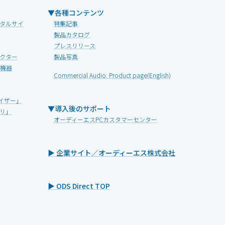
▼各種コンテンツ
タルサイ
特集記事
製品カタログ
プレスリリース
クター
製品写真
V機器
Commercial Audio: Product page(English)
イザー」
▼導入後のサポート
リ」
オーディーエスPCカスタマーセンター
▶ 企業サイト／オーディーエス株式会社
▶ ODS Direct TOP