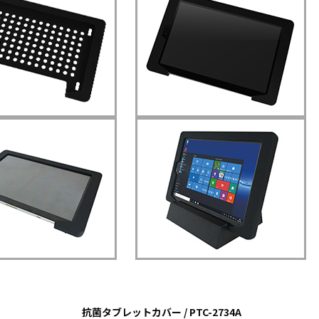
タブレッ
ーク
ト純正オ
機器
プション
導入
業務効率
保守
化アプリ
キッ
「NFCオ
ティ
プティマ
ング
イザー」
自治
サポート
体向
支援アプ
け
リ「ログ
DX
送信アプ
ソリ
リ」
ュー
MDMアプ
ショ
リ
ンサ
「Tablet
ービ
Control」
ス
デジタル
法人
サイネー
向け
ジ
デバ
抗菌タブレットカバー / PTC-2734A
デジタル
イス