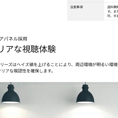
CS8BL
向け
注意事項
送料無
Android
iPad
す。ま
タブレッ
管理
可、平
ト TA2C-
運用
DR94G
パッ
Android
ク
タブレッ
教育
アパネル採用
ト TA2C-
機関
リアな視聴体験
DR9
向け
Android
ICT
タブレッ
支援
Hシリーズはヘイズ値を上げることにより、周辺環境が明るい環
ト TA2C-
ソリ
クリアな視認性を確保します。
M8AC
ュー
Android
ショ
タブレッ
ン
ト TA2C-
教育
M8
機関
PTJ-MCシ
向け
リーズ、
ネッ
PDS-MC
トワ