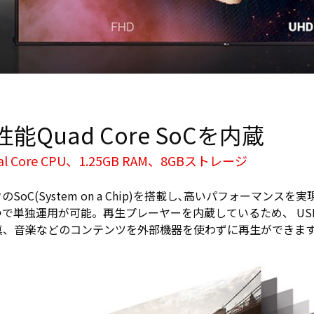
能Quad Core SoCを内蔵
ual Core CPU、1.25GB RAM、8GBストレージ
SoC(System on a Chip)を搭載し､高いパフォーマンスを
で単独運用が可能。再生プレーヤーを内蔵しているため、 US
真、音楽などのコンテンツを外部機器を使わずに再生ができま