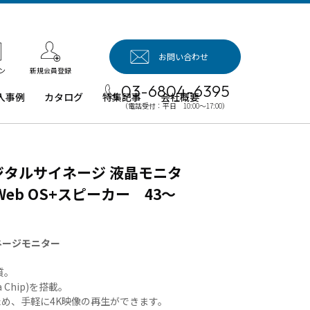
お問い合わせ
新規会員登録
ン
03-6804-6395
入事例
カタログ
特集記事
会社概要
（電話受付：平日 10:00～17:00）
入事例（業
用タブレッ
、デジタル
ジタルサイネージ 液晶モニタ
イネージほ
）
 Web OS+スピーカー 43～
例：業務用
ブレット端
イネージモニター
例：業務用
イネージ・
質。
ロジェクタ
a Chip)を搭載。
いるため、手軽に4K映像の再生ができます。
例：業務用