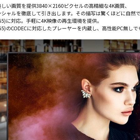
しい画質を提供3840×2160ピクセルの高精細な4K画質、
ホワイト
買取
ボード／
サー
ンシャルを徹底して引き出します。その描写は驚くほどに自然
電子黒板
ビス
H.265)に対応。手軽に4K映像の再生環境を提供。
プロジェ
法人
H.265)のCODECに対応したプレーヤーを内蔵し、高性能PC無し
クター
向け
商業用オ
iPad
ーディオ
修理
液晶ディ
＆デ
スプレイ
バイ
／PCモニ
ス買
ター
取サ
業務用タ
ービ
ブレッ
ス
ト・デジ
タルサイ
製品
ネージ
カタ
SALE
ログ
一覧