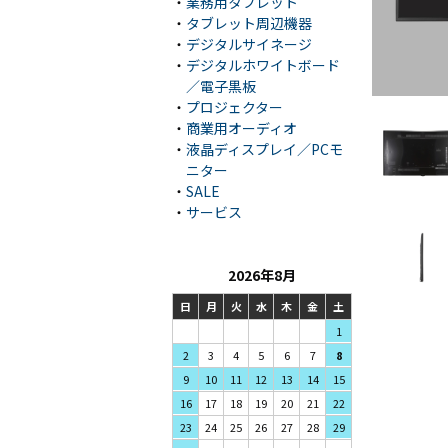
・
業務用タブレット
・
タブレット周辺機器
・
デジタルサイネージ
・
デジタルホワイトボード
／電子黒板
・
プロジェクター
・
商業用オーディオ
・
液晶ディスプレイ／PCモ
ニター
・
SALE
・
サービス
2026年8月
日
月
火
水
木
金
土
1
3
4
5
2
6
7
8
10
11
12
9
13
14
15
17
18
19
16
20
21
22
24
25
26
23
27
28
29