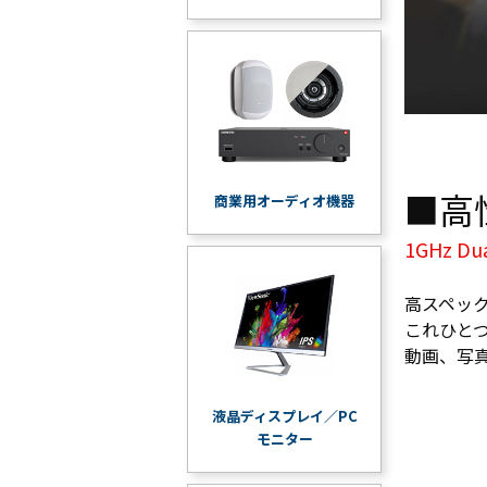
■高性
商業用オーディオ機器
1GHz D
高スペックの
これひとつ
動画、写
液晶ディスプレイ／PC
モニター