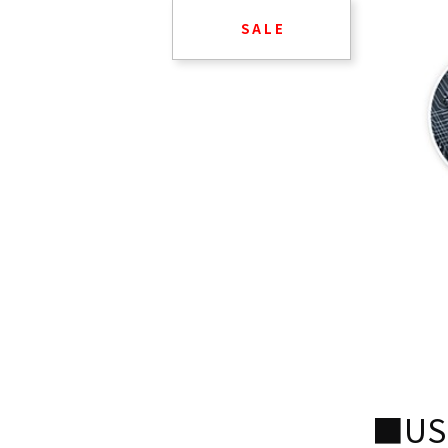
S A L E
■U