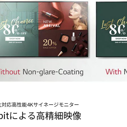
タブレッ
ーク
ト純正オ
機器
プション
導入
業務効率
保守
化アプリ
キッ
「NFCオ
ティ
プティマ
ング
イザー」
自治
サポート
体向
支援アプ
け
リ「ログ
DX
送信アプ
ソリ
リ」
ュー
MDMアプ
ショ
リ
ンサ
「Tablet
ービ
Control」
ス
再生対応高性能4Kサイネージモニター
デジタル
法人
0bitによる高精細映像
サイネー
向け
ジ
デバ
デジタル
イス