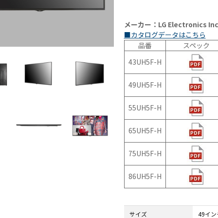
N9LT
リペ
オ
Windows
アサ
その
メーカー：LG Electronics Inc
タブレッ
ービ
器
■カタログデータはこちら
ト TW2A-
ス
事
品番
スペック
E9LT
教育
ス
43UH5F-H
Android
機関
タブレッ
向け
ト TA2C-
iPad
49UH5F-H
NF8
修理
Android
パッ
55UH5F-H
タブレッ
ク
ト TA2C-
社内
65UH5F-H
NF8BL
ヘル
Android
プデ
75UH5F-H
タブレッ
スク
ト TA2C-
代行
86UH5F-H
CS8
サー
Android
ビス
タブレッ
教育
ト TA2C-
機関
サイズ
49イン