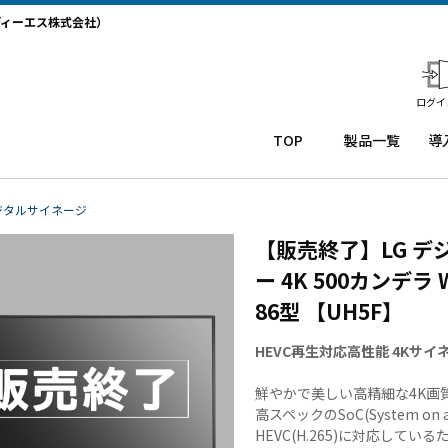
ディーエス株式会社）
ログイ
TOP
製品一覧
導
業務用タ
導
ブレット
コー
務
ジタルサイネージ
Windows
ルセ
ト
【販売終了】LG デ
タブレッ
ンタ
サ
ト TW2A-
ー
か
ー 4K 500カンデラ
NF9LTA
CRM
事
86型 【UH5F】
Windows
シス
タ
タブレッ
テム
末
HEVC再生対応高性能 4Kサ
ト TW2A-
「カ
事
N9LTA
イゼ
サ
鮮やかで美しい高精細な4K画
Windows
ンコ
プ
高スペックのSoC(System on 
タブレッ
ー
ー
HEVC(H.265)に対応して
ト TW2A-
ル」
事