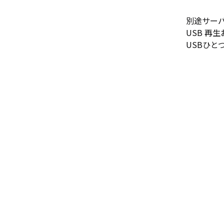
別途サー
USB 再
USBひ