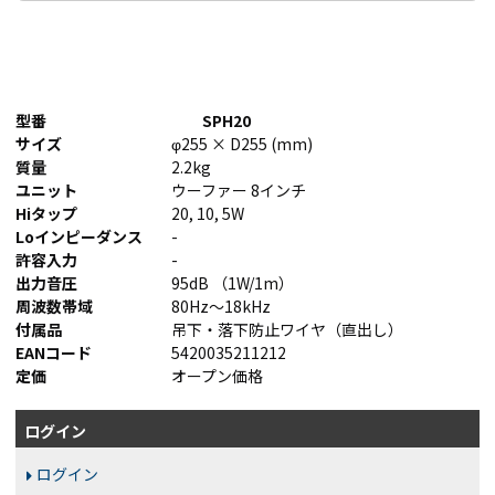
型番
SPH20
サイズ
φ255 × D255 (mm)
質量
2.2kg
ユニット
ウーファー 8インチ
Hiタップ
20, 10, 5W
Loインピーダンス
-
許容入力
-
出力音圧
95dB （1W/1m）
周波数帯域
80Hz～18kHz
付属品
吊下・落下防止ワイヤ（直出し）
EANコード
5420035211212
定価
オープン価格
ログイン
ログイン