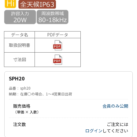
データ名
PDFデータ
取扱説明書
寸法図
SPH20
品番
sph20
納期
在庫○の場合、1～4営業日出荷
販売価格
会員のみ公開
（単価 × 入数）
注文数
ご注文には
ログイン
してください