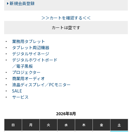
新規会員登録
＞＞カートを確認する＜＜
カートは空です
・
業務用タブレット
・
タブレット周辺機器
・
デジタルサイネージ
・
デジタルホワイトボード
／電子黒板
・
プロジェクター
・
商業用オーディオ
・
液晶ディスプレイ／PCモニター
・
SALE
・
サービス
2026年8月
日
月
火
水
木
金
土