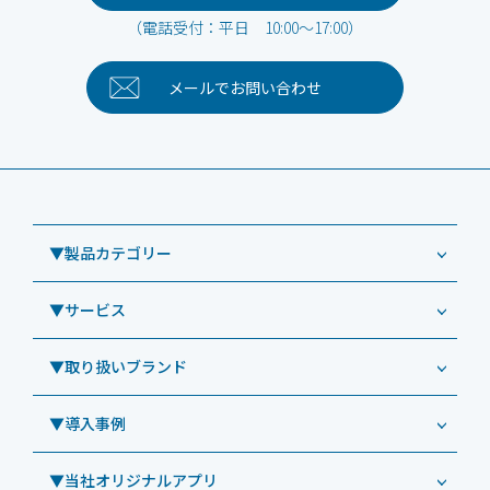
（電話受付：平日 10:00～17:00）
メールで
お問い合わせ
▼製品カテゴリー
▼サービス
業務用タブレット
Windowsタブレット TW2A-NF9LTA
▼取り扱いブランド
コールセンター
Windowsタブレット TW2A-N9LTA
CRMシステム「カイゼンコール」
▼導入事例
Windowsタブレット TW2A-N9LT
ODS（オーディーエス）
リペアサービス
Windowsタブレット TW2A-E9LT
LG（エルジー）
▼当社オリジナルアプリ