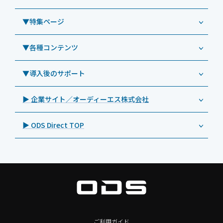
教育機関向けiPad修理パック
導入事例（業務用タブレット、デジタルサイネージほか）
Androidタブレット TA2C-NF8
ViewSonic（ビューソニック）
社内ヘルプデスク代行サービス
事例：業務用タブレット端末
▼特集ページ
Androidタブレット TA2C-NF8BL
PHILIPS（フィリップス）
業務効率化アプリ「NFCオプティマイザー」
教育機関向けiPad管理運用パック
事例：業務用サイネージ・プロジェクター
Androidタブレット TA2C-CS8
DynaScan（ダイナスキャン）
サポート支援アプリ「ログ送信アプリ」
▼各種コンテンツ
教育機関向けICT支援ソリューション
事例：業務用オーディオ・その他AV機器
業務用タブレット
Androidタブレット TA2C-CS8BL
SAMSUNG（サムスン）
MDMアプリ「Tablet Control」
教育機関向けネットワーク機器導入保守
事例：サービス
>特長1：USB Type-Aポート
▼導入後のサポート
Androidタブレット TA2C-DR94G
Goodview（グッドビュー）
特集記事
キッティング
>特長2：microHDMIポート
Androidタブレット TA2C-DR9
Cloudpoint（クラウドポイント）
製品カタログ
▶ 企業サイト／オーディーエス株式会社
自治体向けDXソリューションサービス
>特長3：AC常時給電タイプ
オーディーエスPCカスタマーセンター
Androidタブレット TA2C-M8AC
BenQ（ベンキュー）
プレスリリース
法人向けデバイス買取サービス
>飲食向けタブレット
▶ ODS Direct TOP
Androidタブレット TA2C-M8
Magconn（マグコン）
製品写真
法人向けiPad修理＆デバイス買取サービス
>ホテル向けタブレット
PTJ-MCシリーズ、PDS-MC
LUTRON（ルートロン）
Commercial Audio: Product page(English)
>サイネージ利用タブレット
タブレット周辺機器
BIAMP ／ Apart Audio（バイアンプ）
>バッテリーレスタブレット
デジタルサイネージ
SpeakerCraft（スピーカークラフト）
>NFCタブレット
デジタルホワイトボード／電子黒板
AIM（エイム）
>TA2C-NF8シリーズ紹介
プロジェクター
MASSIVE（マッシブ）
ご利用ガイド
>Windowsタブレット